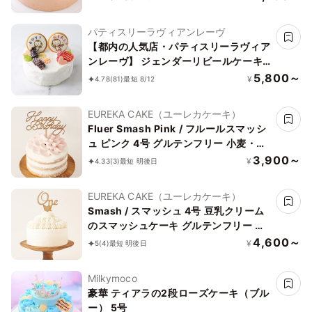
パティスリーラヴィアンレーヴ
【都内の人気店・パティスリーラヴィア
ンレーヴ】 ジェンダーリビールケーキ
4号 12cm
5,800～
¥
4.78
(81)
最短 8/12
EUREKA CAKE（ユーレカケーキ）
Fluer Smash Pink / フルールスマッシ
ュ ピンク 4号 グルテンフリー 小麦・乳
不使用 着色料不使用
3,900～
¥
4.33
(3)
最短 明後日
EUREKA CAKE（ユーレカケーキ）
Smash / スマッシュ 4号 豆乳クリーム
のスマッシュケーキ グルテンフリー 小
麦・乳不使用
4,600～
¥
5
(4)
最短 明後日
Milkymoco
豪華 ティアラの2段ローズケーキ（ブル
ー） 5号