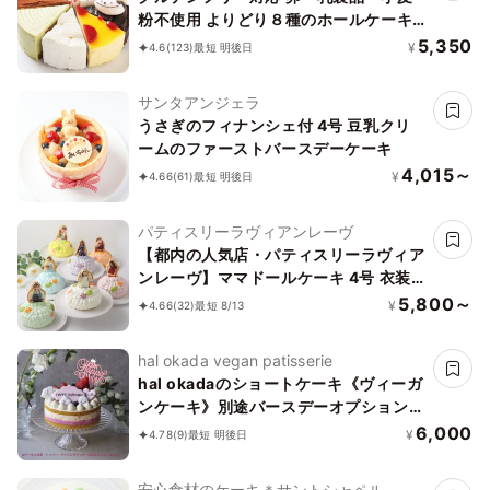
粉不使用 よりどり８種のホールケーキ
5号 15cm
5,350
¥
4.6
(123)
最短 明後日
サンタアンジェラ
うさぎのフィナンシェ付 4号 豆乳クリ
ームのファーストバースデーケーキ
4,015～
¥
4.66
(61)
最短 明後日
パティスリーラヴィアンレーヴ
【都内の人気店・パティスリーラヴィア
ンレーヴ】ママドールケーキ 4号 衣装
に合わせて7色からお選びいただけます
5,800～
¥
4.66
(32)
最短 8/13
♪
hal okada vegan patisserie
hal okadaのショートケーキ《ヴィーガ
ンケーキ》別途バースデーオプションあ
り
6,000
¥
4.78
(9)
最短 明後日
安心食材のケーキ＊サントシャペル