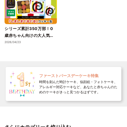
シリーズ累計350万部！0
歳赤ちゃん向けの大人気ベ
ストセラー絵本「しましま
2026/04/23
ぐるぐる」のコラボレーシ
ョンクッキー缶を4月23日
から発売開始！
ファーストバースデーケーキ特集
時間を刻んだ時計ケーキ、似顔絵・フォトケーキ、
アレルギー対応ケーキなど、あなたと赤ちゃんのた
めのケーキがきっと見つかるはずです。