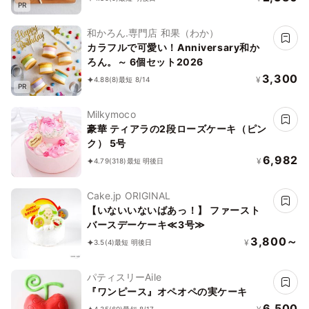
PR
ョン パトカー 男の子 誕生日 ケーキトッ
ピング かわいい お菓子
和かろん.専門店 和果（わか）
カラフルで可愛い！Anniversary和か
ろん。～ 6個セット2026
3,300
¥
4.88
(8)
最短 8/14
PR
Milkymoco
豪華 ティアラの2段ローズケーキ（ピン
ク） 5号
6,982
¥
4.79
(318)
最短 明後日
Cake.jp ORIGINAL
【いないいないばあっ！】 ファースト
バースデーケーキ≪3号≫
3,800～
¥
3.5
(4)
最短 明後日
パティスリーAile
『ワンピース』オペオペの実ケーキ
6,500