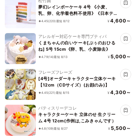
松竹圓
夢幻レインボーケーキ 4号 《小麦、
乳、卵、化学着色料不使用》《日本テレ
ビヒルナンデスの紹介作》【ベビー&キ
4,600～
¥
4.45
(220)
最短 8/12
ッズ】
アレルギー対応ケーキ専門プティパ
くまちゃんの白いケーキ[ぷぅのおひる
ね] 5号 15cm《卵、乳、小麦除去》
5,000～
¥
4.79
(14)
最短 8/13
フレーズフレーズ
[4号]オーダーキャラクター立体ケーキ
【12cm（CDサイズ）(お顔のみ)】
4,300～
¥
4.45
(221)
最短 8/15
パティスリーデコレ
キャラクターケーキ 立体のせ 生クリー
ム 4号 12cm(作例は,こみきゃんです）
5,500～
¥
4.8
(109)
最短 8/27