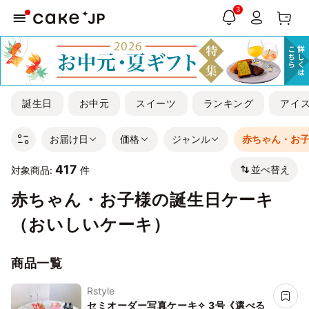
3
誕生日
お中元
スイーツ
ランキング
アイ
お届け日
価格
ジャンル
赤ちゃん・お
417
並べ替え
対象商品:
件
赤ちゃん・お子様の誕生日ケーキ
（おいしいケーキ）
商品一覧
Rstyle
セミオーダー写真ケーキ✧ 3号《選べる