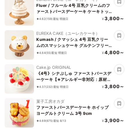
Fluer / フルール 4号 豆乳クリームのフ
ァーストバースデーケーキ ケーキトッ
パー付き グルテンフリー 小麦・乳不使
3,800～
¥
4.62
(159)
最短 明後日
用
EUREKA CAKE（ユーレカケーキ）
Kumash / クマッシュ 4号 豆乳クリー
ムのスマッシュケーキ グルテンフリー
小麦不使用
4,800～
¥
4.64
(55)
最短 明後日
Cake.jp ORIGINAL
《4号》シナぷしゅ ファーストバースデ
ーケーキ【※アレルギー非対応：原材料
の一部に、小麦・卵・乳成分・大豆を含
3,800～
¥
4.37
(232)
最短 明後日
む】
菓子工房オカダ
ファーストバースデーケーキ ホイップ
ヨーグルトクリーム 3号 9cm
3,900～
¥
4.69
(675)
最短 8/13