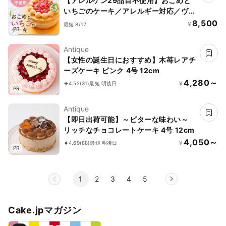
【アレルゲン29品目不使用】おこめと
サリーカード #ふわひん純生ショコラ
いちごのケーキ／アレルギー対応／ヴィ
ーガン、グルテンフリー、ハラール、プ
8,500
¥
最短 8/12
PR
ラントベース
Antique
【女性の誕生日におすすめ】木苺レアチ
ーズケーキ ピンク 4号 12cm
4,280～
¥
4.52
(31)
最短 明後日
PR
Antique
【即日出荷可能】～ビターな味わい～
リッチなチョコレートケーキ 4号 12cm
4,050～
¥
4.69
(88)
最短 明後日
PR
1
2
3
4
5
Cake.jpマガジン