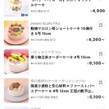
ルケーキ
4,900
¥
5
(2)
最短 8/12
sweets &cafe Fika
動物マカロン苺ショートケーキ 10個付
き 5号 15cm
4,260～
¥
4.74
(491)
最短 8/12
パティスリーデコレ
乗り物立体オーダーケーキ 4号 12cm
6,100～
¥
4.8
(667)
最短 8/27
安心食材のケーキ＊サントシャペル
国産小麦粉と安心材料☆ファーストバー
スデーケーキ 4号 12cm 王冠の数字は選
べます♪
5,100～
¥
4.77
(297)
最短 明後日