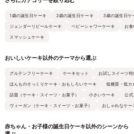
さらにカテゴリーを絞り込む
1歳の誕生日ケーキ
2歳の誕生日ケーキ
3歳の誕生日ケ
ジェンダーリビールケーキ
ベビーシャワーケーキ
お食
スマッシュケーキ
おいしいケーキ以外のテーマから選ぶ
グルテンフリーケーキ
ケーキセット
お試しスイーツ特
ほんものそっくりケーキ・おもしろいケーキ
低糖質・低カ
話題（ケーキ・スイーツ・お菓子）
小さいケーキ
公式
ヴィーガン（ケーキ・スイーツ・お菓子）
おしゃれなケー
赤ちゃん・お子様の誕生日ケーキ以外のシーンから
選ぶ