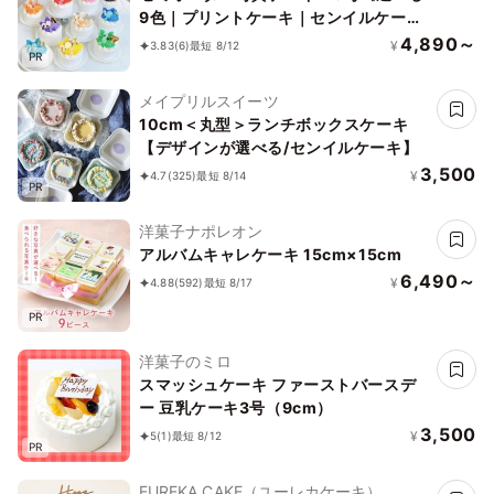
9色｜プリントケーキ｜センイルケーキ
｜リボン｜薔薇｜お好きなお写真と数字
4,890～
¥
3.83
(6)
最短 8/12
PR
で✧》
メイプリルスイーツ
10cm＜丸型＞ランチボックスケーキ
【デザインが選べる/センイルケーキ】
3,500
¥
4.7
(325)
最短 8/14
PR
洋菓子ナポレオン
アルバムキャレケーキ 15cm×15cm
6,490～
¥
4.88
(592)
最短 8/17
PR
洋菓子のミロ
スマッシュケーキ ファーストバースデ
ー 豆乳ケーキ3号（9cm）
3,500
¥
5
(1)
最短 8/12
PR
EUREKA CAKE（ユーレカケーキ）