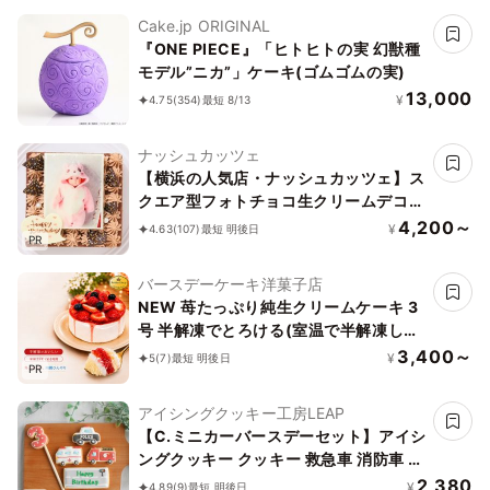
Cake.jp ORIGINAL
『ONE PIECE』「ヒトヒトの実 幻獣種
モデル”ニカ”」ケーキ(ゴムゴムの実)
13,000
¥
4.75
(354)
最短 8/13
ナッシュカッツェ
【横浜の人気店・ナッシュカッツェ】ス
クエア型フォトチョコ生クリームデコレ
ーションケーキ 11cm
4,200～
¥
4.63
(107)
最短 明後日
PR
バースデーケーキ洋菓子店
NEW 苺たっぷり純生クリームケーキ 3
号 半解凍でとろける(室温で半解凍して
いただくと、外はふんわり、中はひんや
3,400～
¥
5
(7)
最短 明後日
PR
りとした食感をお楽しみいただけます)
バースデーケーキ お誕生日ケーキ #ふ
アイシングクッキー工房LEAP
わひん純生いちご
【C.ミニカーバースデーセット】アイシ
ングクッキー クッキー 救急車 消防車 パ
トカー 車 プチギフト ケーキデコレーシ
2,380
¥
4.89
(9)
最短 明後日