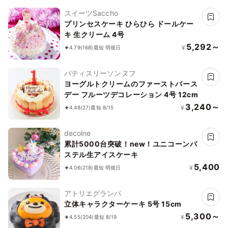
スイーツSaccho
プリンセスケーキ ひらひら ドールケー
キ 生クリーム 4号
5,292～
¥
4.79
(168)
最短 明後日
パティスリーソンヌフ
ヨーグルトクリームのファーストバース
デー フルーツデコレーション 4号 12cm
3,240～
¥
4.48
(27)
最短 8/15
decolne
累計5000台突破！new！ユニコーンパ
ステル生アイスケーキ
5,400
¥
4.06
(218)
最短 明後日
アトリエグランパ
立体キャラクターケーキ 5号 15cm
5,300～
¥
4.55
(204)
最短 8/19