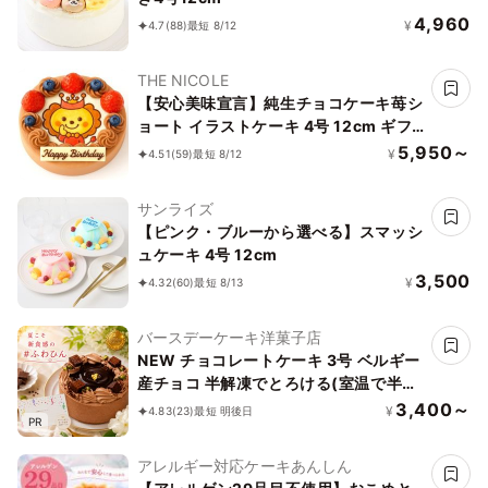
4,960
¥
4.7
(88)
最短 8/12
THE NICOLE
【安心美味宣言】純生チョコケーキ苺シ
ョート イラストケーキ 4号 12cm ギフ
トに最適
5,950～
¥
4.51
(59)
最短 8/12
サンライズ
【ピンク・ブルーから選べる】スマッシ
ュケーキ 4号 12cm
3,500
¥
4.32
(60)
最短 8/13
バースデーケーキ洋菓子店
NEW チョコレートケーキ 3号 ベルギー
産チョコ 半解凍でとろける(室温で半解
凍していただくと、外はふんわり、中は
3,400～
¥
4.83
(23)
最短 明後日
PR
ひんやりとした食感をお楽しみいただけ
ます)濃厚クーベルチュールチョコ バー
アレルギー対応ケーキあんしん
スデーケーキ お誕生日ケーキ アニバー