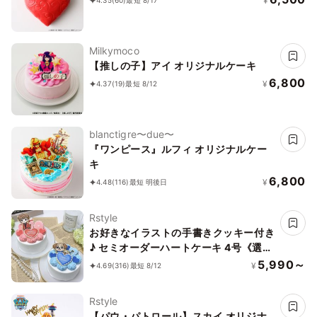
¥
4.35
(60)
最短 8/17
Milkymoco
【推しの子】アイ オリジナルケーキ
6,800
¥
4.37
(19)
最短 8/12
blanctigre〜due〜
『ワンピース』ルフィ オリジナルケー
キ
6,800
¥
4.48
(116)
最短 明後日
Rstyle
お好きなイラストの手書きクッキー付き
♪ セミオーダーハートケーキ 4号《選べ
る9色｜センイルケーキ｜アイシングク
5,990～
¥
4.69
(316)
最短 8/12
ッキー｜イラストクッキー》
Rstyle
【パウ・パトロール】スカイ オリジナ