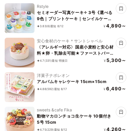
Rstyle
セミオーダー写真ケーキ✧ 3号《選べる
9色｜プリントケーキ｜センイルケーキ
｜リボン｜薔薇｜お好きなお写真と数字
4,890～
¥
3.83
(6)
最短 8/12
で✧》
安心食材のケーキ＊サントシャペル
〈アレルギー対応〉国産小麦粉と安心材
料★卵・乳除去可能★ファーストバー
スデーケーキ 4号 12cm王冠の数字は選
5,300～
¥
4.7
(331)
最短 明後日
べます♪
洋菓子ナポレオン
アルバムキャレケーキ 15cm×15cm
6,490～
¥
4.88
(592)
最短 8/17
sweets &cafe Fika
動物マカロンチョコ生ケーキ 10個付き
5号 15cm
4,260～
¥
4.75
(229)
最短 8/12