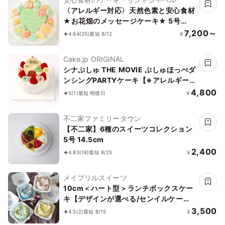
〈アレルギー対応〉天然色素と安心食材
★お花畑のメッセージケーキ★ 5号
15cm【卵乳除去可能】
7,200～
¥
4.64
(25)
最短 8/12
Cake.jp ORIGINAL
シナぷしゅ THE MOVIE ぷしゅほっぺダ
ンシングPARTYケーキ【※アレルギー
非対応：原材料の一部に、小麦・卵・乳
4,800
¥
5
(1)
最短 明後日
成分・大豆を含む】
不二家ファミリータウン
【不二家】6種のスイーツコレクション
5号 14.5cm
2,400
¥
4.83
(18)
最短 8/25
メイプリルスイーツ
10cm＜ハート型＞ランチボックスケー
キ【デザインが選べる/センイルケー
キ】
3,500
¥
4.5
(2)
最短 8/15