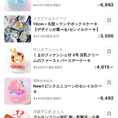
6,982
¥
4.74
(77)
最短 明後日
メイプリルスイーツ
10cm＜丸型＞ランチボックスケーキ
【デザインが選べる/センイルケーキ】
3,500
¥
4.7
(325)
最短 8/14
サンタアンジェラ
くまのフィナンシェ付 3号 豆乳クリー
ムのファーストバースデーケーキ
4,015～
¥
4.65
(217)
最短 明後日
Milkymoco
New!!ピンクユニコーンのセンイルケー
キ
6,492
¥
4.62
(82)
最短 明後日
洋菓子工房 きらら
グルテンフリー対応 卵・乳製品・小麦