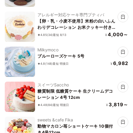
アレルギー対応ケーキ専門プティパ
【卵・乳・小麦不使用】米粉の白いふん
わりデコレーション お米クッキー付き
5号 15cm
4,000～
¥
4.85
(34)
最短 8/13
Milkymoco
ブルーローズケーキ 5号
6,982
¥
4.8
(148)
最短 明後日
スイーツSaccho
糖質制限 低糖質ケーキ 生クリームデコ
レーション 4号 12cm
3,819～
¥
4.48
(84)
最短 明後日
sweets &cafe Fika
動物マカロン苺ショートケーキ 10個付
き4号12cm