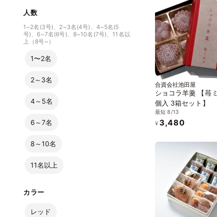
人数
1~2名(3号)、2~3名(4号)、4~5名(5
号)、6~7名(6号)、8~10名(7号)、11名以
上（8号~）
1〜2名
2～3名
合資会社池田屋
ショコラ羊羹 【苺ミ
4～5名
個入 3箱セット】
最短 8/13
3,480
6～7名
¥
8～10名
11名以上
カラー
レッド