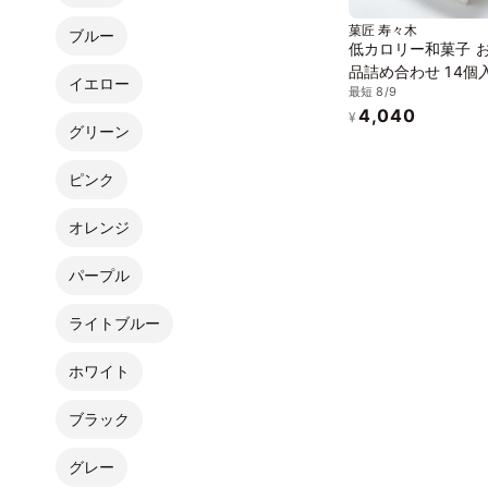
菓匠 寿々木
ブルー
低カロリー和菓子 
品詰め合わせ 14個
イエロー
最短 8/9
粧箱入り＞ 「お中
4,040
ギフト」
¥
グリーン
ピンク
オレンジ
パープル
ライトブルー
ホワイト
ブラック
グレー