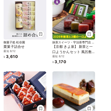
御菓子処 松谷園
抹茶スイーツ・宇治茶専門店 京
都きよ泉
栗菓子詰合せ
【京都 きよ泉】 新茶と一
最短 8/12
口ようかんセット 風呂敷
3,610
最短 8/12
包み 2026年産 新茶 3種の
¥
3,170
一口羊羹 和菓子 ギフト プ
¥
レゼント お中元2026