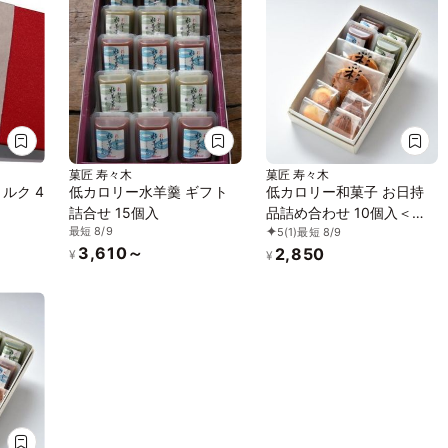
菓匠 寿々木
菓匠 寿々木
ルク 4
低カロリー水羊羹 ギフト
低カロリー和菓子 お日持
詰合せ 15個入
品詰め合わせ 10個入＜化
最短 8/9
5
(1)
最短 8/9
粧箱入り＞
3,610～
2,850
¥
¥