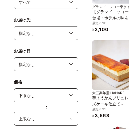
グランドニッコー東京 
【グランドニッコー
台場・ホテルの味を
お届け先
最短 8/10
で】金のキャラメル
2,100
¥
お届け日
価格
大三萬年堂 HANARE
芋ようかんブリュレ
ズケーキ仕立て~
〜
最短 8/11
3,563
¥