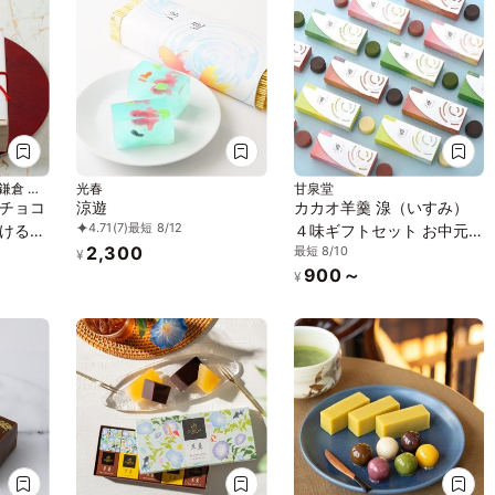
 北鎌倉 門
光春
甘泉堂
チョコ
涼遊
カカオ羊羹 湶（いすみ）
4.71
(7)
最短 8/12
ける和
４味ギフトセット お中元
2,300
最短 8/10
2026
¥
900～
¥