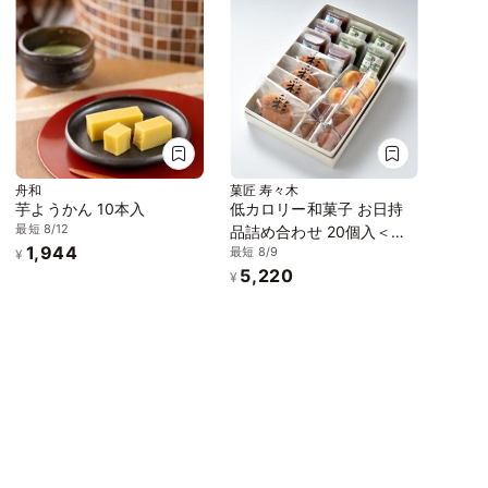
舟和
菓匠 寿々木
芋ようかん 10本入
低カロリー和菓子 お日持
最短 8/12
品詰め合わせ 20個入＜化
1,944
最短 8/9
粧箱入り＞
¥
5,220
¥