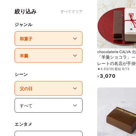
絞り込み
すべてクリア
ジャンル
chocolaterie CALVA
前
「羊羹ショコラ」～
レートの名店が手掛
4.63
(19)
最短 8/13
と洋の新食感～
シーン
3,070
¥
エンタメ