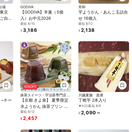
台場
GODIVA
舟和
東京
【GODIVA】羊羹（5個
芋ようかん・あんこ玉詰合
ご自宅
入）お中元2026
せ 16個入
最短 8/10
最短 8/12
羊羹
3,186
2,138
¥
¥
10%OFF
抹茶スイーツ・宇治茶専門店 京
川越菓舗 道灌
都きよ泉
 ~チー
【京都 きよ泉】 夏季限定
丁稚芋 2本入り
5
(2)
最短 8/9
水ようかん 抹茶プリン ほ
2,090～
最短 8/12
うじ茶プリン 6個入り 洋菓
¥
2,457
子 スイーツ お菓子 ギフト
¥
お中元2026