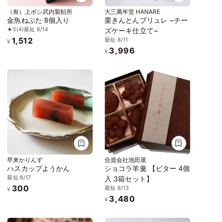
（有）上ボシ武内製飴所
大三萬年堂 HANARE
金魚ねぶた 8個入り
栗きんとんブリュレ ~チー
5
(4)
最短 8/14
ズケーキ仕立て~
1,512
最短 8/11
¥
3,996
¥
早来かりんず
合資会社池田屋
ハスカップようかん
ショコラ羊羹 【ビター 4個
最短 8/17
入 3箱セット】
300
最短 8/13
¥
3,480
¥