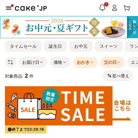
3
タイムセール
誕生日
お中元
スイーツ
ラ
お届け日
価格
おかき
父の日
エ
2
並べ替え
対象商品:
件
終了まで
22:28:16