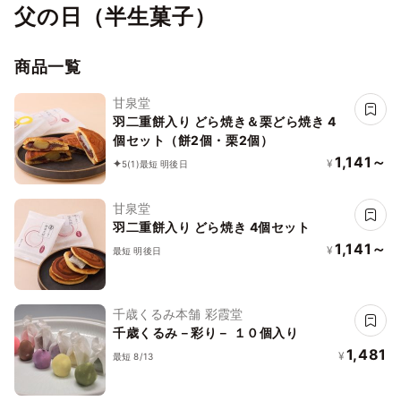
父の日（半生菓子）
商品一覧
甘泉堂
羽二重餅入り どら焼き＆栗どら焼き 4
個セット（餅2個・栗2個）
1,141～
¥
5
(1)
最短 明後日
甘泉堂
羽二重餅入り どら焼き 4個セット
1,141～
¥
最短 明後日
千歳くるみ本舗 彩霞堂
千歳くるみ－彩り－ １０個入り
1,481
¥
最短 8/13