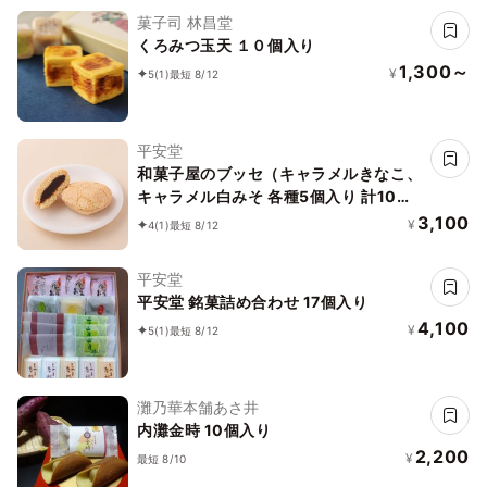
菓子司 林昌堂
くろみつ玉天 １０個入り
1,300～
¥
5
(1)
最短 8/12
平安堂
和菓子屋のブッセ（キャラメルきなこ、
キャラメル白みそ 各種5個入り 計10個
入）
3,100
¥
4
(1)
最短 8/12
平安堂
平安堂 銘菓詰め合わせ 17個入り
4,100
¥
5
(1)
最短 8/12
灘乃華本舗あさ井
内灘金時 10個入り
2,200
¥
最短 8/10