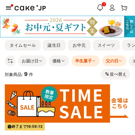
3
タイムセール
誕生日
お中元
スイーツ
ラ
お届け日
価格
半生菓子
父の日
9
並べ替え
対象商品:
件
終了まで
19:59:13