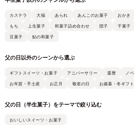
カステラ
大福
あられ
あんこのお菓子
おかき
もち
上生菓子
和菓子詰め合わせ
団子
干菓子
豆菓子
鮎の和菓子
父の日以外のシーンから選ぶ
ギフトスイーツ・お菓子
アニバーサリー
還暦
ノ
お年賀・手土産
お正月
敬老の日
お歳暮・冬ギフ
父の日（半生菓子）をテーマで絞り込む
おいしいスイーツ・お菓子