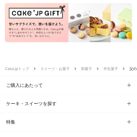
Cake.jpトップ
スイーツ・お菓子
和菓子
半生菓子
父の
ご購入にあたって
ケーキ・スイーツを探す
特集