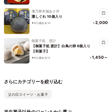
灘乃華本舗あさ井
灘しぐれ 10個入り
2,000
¥
5
(1)
最短 8/10
御菓子処 渡計
【御菓子処 渡計】白鳥の卵 6個入り
【和菓子】
1,450～
¥
5
(1)
最短 8/12
さらにカテゴリーを絞り込む
父の日スイーツ・お菓子
半生菓子以外のジャンルから選ぶ