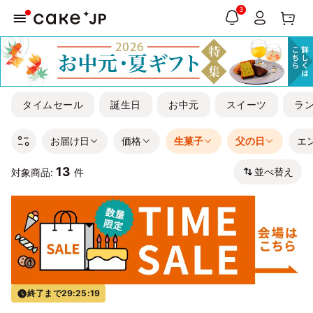
3
タイムセール
誕生日
お中元
スイーツ
ラ
お届け日
価格
生菓子
父の日
エ
13
並べ替え
対象商品:
件
終了まで
29:25:19