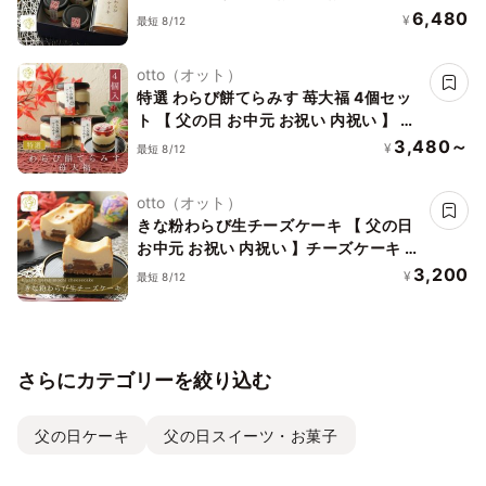
い 】 ティラミス わらびもち 苺大福 手
6,480
¥
最短 8/12
土産 誕生日 引越祝い 感謝 お取り寄せ
家族 親戚 義父母 実家 贅沢 ご褒美 お返
otto（オット）
し 国産 マスカルポーネチーズ きなこ い
特選 わらび餅てらみす 苺大福 4個セッ
ちご あずき 苺大福 洋菓子 和菓子 冷凍
ト 【 父の日 お中元 お祝い 内祝い 】 テ
発送
ィラミス わらびもち 手土産 誕生日 引越
3,480～
¥
最短 8/12
祝い 感謝 お取り寄せ 家族 親戚 義父母
実家 贅沢 ご褒美 お返し 国産 マスカル
otto（オット）
ポーネチーズ きなこ いちご あずき 苺大
きな粉わらび生チーズケーキ 【 父の日
福 洋菓子 和菓子 冷凍発送
お中元 お祝い 内祝い 】チーズケーキ わ
らびもち お祝い 手土産 誕生日 引越祝い
3,200
¥
最短 8/12
感謝 お取り寄せ 家族 親戚 義父母 実家
贅沢 ご褒美 お返し 国産 チーズ きなこ
洋菓子 和菓子 冷凍発送
さらにカテゴリーを絞り込む
父の日ケーキ
父の日スイーツ・お菓子