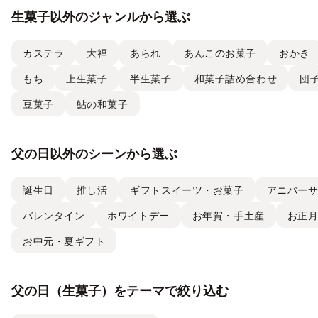
生菓子以外のジャンルから選ぶ
カステラ
大福
あられ
あんこのお菓子
おかき
もち
上生菓子
半生菓子
和菓子詰め合わせ
団
豆菓子
鮎の和菓子
父の日以外のシーンから選ぶ
誕生日
推し活
ギフトスイーツ・お菓子
アニバー
バレンタイン
ホワイトデー
お年賀・手土産
お正
お中元・夏ギフト
父の日（生菓子）をテーマで絞り込む