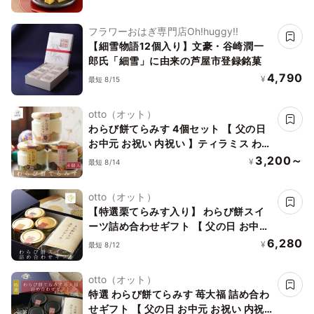
フラワーおはぎ専門店Oh!huggy!!
【細雪物語12個入り】文豪・谷崎潤一
郎氏「細雪」に由来の芦屋市登録銘菓
4,790
¥
最短 8/15
otto（オット）
わらび餅てらみす 4個セット 【 父の日
お中元 お祝い 内祝い 】ティラミス わら
びもち お祝い 手土産 誕生日 引越祝い
3,200～
¥
最短 8/14
感謝 お取り寄せ 家族 親戚 義父母 実家
贅沢 ご褒美 お返し 国産 マスカルポーネ
otto（オット）
チーズ きなこ 宇治 抹茶 ミルク ココア
【特選栗てらみす入り】 わらび餅スイ
洋菓子 和菓子 冷凍発送
ーツ詰め合わせギフト 【 父の日 お中元
お祝い 内祝い 】 和スイーツ ティラミス
6,280
¥
最短 8/12
チーズケーキ 手土産 誕生日 引越祝い 感
謝 お取り寄せ 家族 親戚 義父母 実家 贅
otto（オット）
沢 ご褒美 お返し 国産 きなこ 宇治 抹茶
特選 わらび餅てらみす 苺大福 詰め合わ
ココア 栗 洋菓子 和菓子 冷凍発送
せギフト 【 父の日 お中元 お祝い 内祝