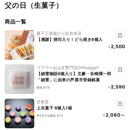
父の日（生菓子）
商品一覧
菓子工房福どら住吉本店
【感謝】焼印入り！どら焼き6個入
2,500
¥
フラワーおはぎ専門店Oh!huggy!!
【細雪物語6個入り】文豪・谷崎潤一郎
「細雪」に由来の芦屋市登録銘菓
2,590
¥
最短 8/15
甘泉堂
上生菓子 6個入1箱
2,080～
¥
4.67
(3)
最短 8/13