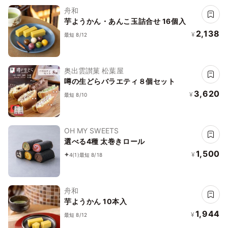
舟和
芋ようかん・あんこ玉詰合せ 16個入
2,138
¥
最短 8/12
奥出雲讃菓 松葉屋
噂の生どらバラエティ８個セット
3,620
¥
最短 8/10
OH MY SWEETS
選べる4種 太巻きロール
1,500
¥
4
(1)
最短 8/18
舟和
芋ようかん 10本入
1,944
¥
最短 8/12