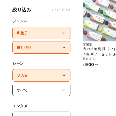
絞り込み
すべてクリア
ジャンル
甘泉堂
カカオ羊羹 湶（い
４味ギフトセット 
最短 8/10
2026
シーン
900～
¥
エンタメ