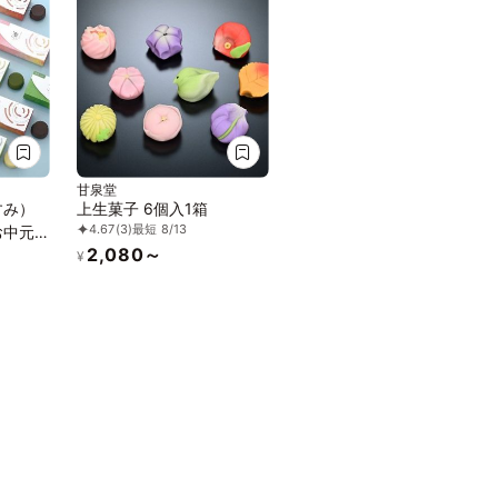
甘泉堂
すみ）
上生菓子 6個入1箱
4.67
(3)
最短 8/13
お中元
2,080～
¥