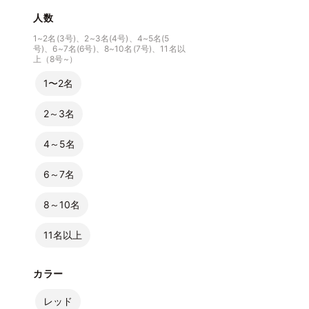
人数
1~2名(3号)、2~3名(4号)、4~5名(5
号)、6~7名(6号)、8~10名(7号)、11名以
上（8号~）
1〜2名
2～3名
4～5名
6～7名
8～10名
11名以上
カラー
レッド