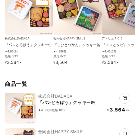
株式会社DADACA
合同会社HAPPY SMILE
アトリエ７０５
『パンどろぼう』クッキー缶
『こびとづかん』クッキー缶
『メロとタビ』クッ
4.63
(
8
)
4.38
(
8
)
4.43
(
21
)
✦
✦
✦
最短 8/19
最短 8/21
最短 8/13
3,564
～
3,564
3,564
～
¥
¥
¥
商品一覧
株式会社DADACA
『パンどろぼう』クッキー缶
3,564～
¥
4.63
(8)
最短 8/19
合同会社HAPPY SMILE