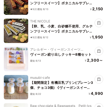
ンフリースイーツ】ボタニカルサブレ
カカオ、黒糖バニラサブレ缶 2種アソー
2,150
¥
5
(2)
最短 8/13
ト 《ヴィーガンスイーツ》 《無添加》
《アレルギー配慮》
THE NICOLE
【卵、乳、小麦、白砂糖不使用、グルテ
ンフリースイーツ】ボタニカルサブレ
京抹茶、黒糖バニラサブレ缶 2種アソー
1,950
¥
5
(2)
最短 8/12
ト 《ヴィーガンスイーツ》《無添加》
《アレルギー配慮》
アレルギー・ヴィーガンスイーツ
L'AURA(ローラ)
ヴィーガン絞り出しクッキー8種セット
2,300～
¥
最短 8/13
musubi-cafe
【期間限定】有機豆乳プリン(プレーン3
個、チョコ3個) 《ヴィーガンスイー
ツ》《グルテンフリー》
4,990
¥
最短 8/22
Raw chocolate & Rawsweets Petit-lys