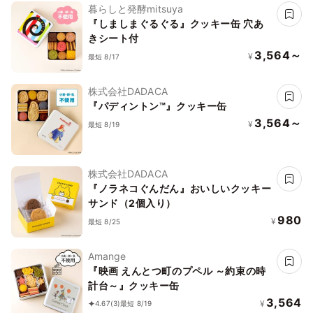
暮らしと発酵mitsuya
『しましまぐるぐる』クッキー缶 穴あ
きシート付
3,564～
¥
最短 8/17
株式会社DADACA
『パディントン™』クッキー缶
3,564～
¥
最短 8/19
株式会社DADACA
『ノラネコぐんだん』おいしいクッキー
サンド（2個入り）
980
¥
最短 8/25
Amange
『映画 えんとつ町のプペル ～約束の時
計台～』クッキー缶
3,564
¥
4.67
(3)
最短 8/19