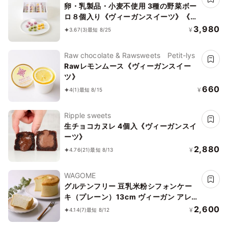
卵・乳製品・小麦不使用 3種の野菜ボー
ロ８個入り《ヴィーガンスイーツ》《グ
ルテンフリー》
3,980
¥
3.67
(3)
最短 8/25
Raw chocolate & Rawsweets Petit-lys
Rawレモンムース《ヴィーガンスイー
ツ》
660
¥
4
(1)
最短 8/15
Ripple sweets
生チョコカヌレ 4個入《ヴィーガンスイ
ーツ》
2,880
¥
4.76
(21)
最短 8/13
WAGOME
グルテンフリー 豆乳米粉シフォンケー
キ（プレーン）13cm ヴィーガン アレ
ルギー対応 小麦なし 卵なし 乳なし《ヴ
2,600
¥
4.14
(7)
最短 8/12
ィーガンスイーツ》