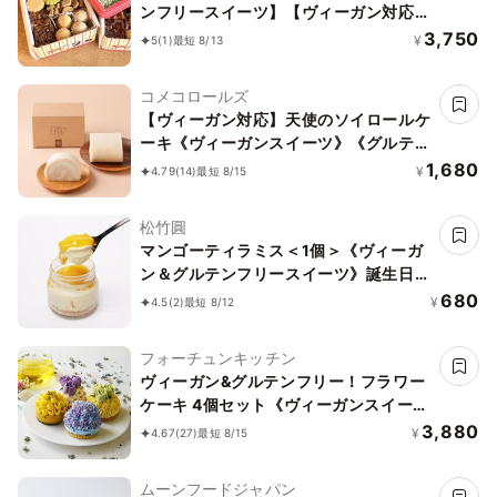
ンフリースイーツ】【ヴィーガン対応】
白馬にのって駆け巡ろう ボタニカルサ
3,750
¥
5
(1)
最短 8/13
ブレ缶
コメコロールズ
【ヴィーガン対応】天使のソイロールケ
ーキ《ヴィーガンスイーツ》《グルテン
フリー》
1,680
¥
4.79
(14)
最短 8/15
松竹圓
マンゴーティラミス＜1個＞《ヴィーガ
ン＆グルテンフリースイーツ》誕生日
ギフト 結婚祝 出産祝
680
¥
4.5
(2)
最短 8/12
フォーチュンキッチン
ヴィーガン&グルテンフリー！フラワー
ケーキ 4個セット《ヴィーガンスイー
ツ》
3,880
¥
4.67
(27)
最短 8/15
ムーンフードジャパン