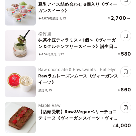
豆乳アイス詰め合わせ 6個入り《ヴィー
ガンスイーツ》
2,700～
¥
4.67
(6)
最短 8/13
松竹圓
抹茶小豆ティラミス＜1個＞《ヴィーガ
ン＆グルテンフリースイーツ》誕生日
ギフト 結婚祝 出産祝
580
¥
4.5
(6)
最短 8/12
Raw chocolate & Rawsweets Petit-lys
Rawラムレーズンムース《ヴィーガンス
イーツ》
660
¥
最短 8/15
Maple Raw
【店頭受取】Raw&Veganベリーチョコ
テリーヌ《ヴィーガンスイーツ・ヴィー
ガンケーキ》《ロースイーツ》
4,000
¥