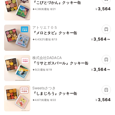
『こびとづかん』クッキー缶
3,564
¥
4.38
(8)
最短 8/21
アトリエ７０５
『メロとタビ』クッキー缶
3,564～
¥
4.43
(21)
最短 8/13
株式会社DADACA
『リサとガスパール』クッキー缶
3,564～
¥
5
(2)
最短 8/19
Sweetsさつき
『しまじろう』クッキー缶
3,564
¥
4.67
(6)
最短 8/22