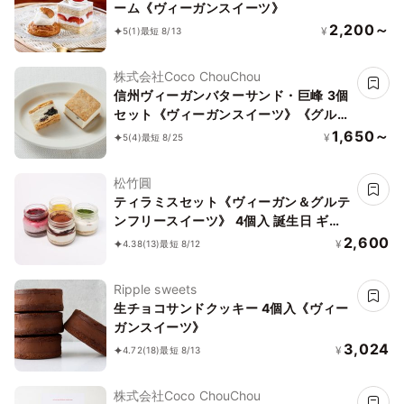
ーム《ヴィーガンスイーツ》
2,200～
¥
5
(1)
最短 8/13
株式会社Coco ChouChou
信州ヴィーガンバターサンド・巨峰 3個
セット《ヴィーガンスイーツ》《グルテ
ンフリー》
1,650～
¥
5
(4)
最短 8/25
松竹圓
ティラミスセット《ヴィーガン＆グルテ
ンフリースイーツ》 4個入 誕生日 ギフ
ト 結婚祝 出産祝 2026中元
2,600
¥
4.38
(13)
最短 8/12
Ripple sweets
生チョコサンドクッキー 4個入《ヴィー
ガンスイーツ》
3,024
¥
4.72
(18)
最短 8/13
株式会社Coco ChouChou