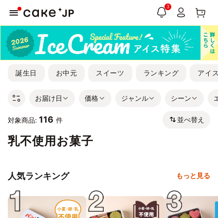
3
誕生日
お中元
スイーツ
ランキング
アイ
お届け日
価格
ジャンル
シーン
116
並べ替え
対象商品:
件
乳不使用お菓子
人気ランキング
もっと見る