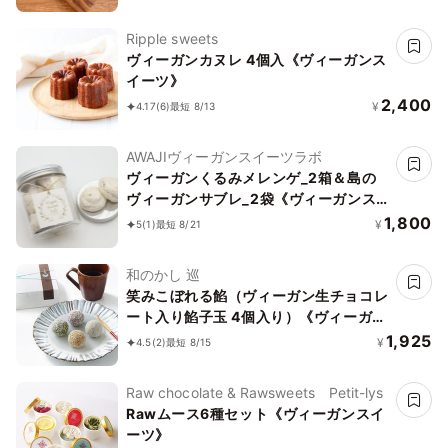
ツ・ヴィーガンケーキ》《無添加》《ア
レルギー配慮》
Ripple sweets
ヴィーガンカヌレ 4個入《ヴィーガンス
イーツ》
2,400
¥
4.17
(6)
最短 8/13
AWAJIヴィーガンスイーツラボ
ヴィーガンくるみメレンゲ_2箱＆島の
ヴィーガンサブレ_2袋《ヴィーガンス
イーツ》《グルテンフリー》《アレルギ
1,800
¥
5
(1)
最短 8/21
ー考慮》
和のかし 巡
笑みこぼれる餡（ヴィーガン生チョコレ
ート入り餡子玉 4個入り）《ヴィーガン
スイーツ》
1,925
¥
4.5
(2)
最短 8/15
Raw chocolate & Rawsweets Petit-lys
Rawムース6種セット《ヴィーガンスイ
ーツ》