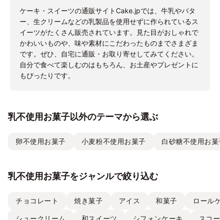
ケーキ・スイーツの通販サイトCake.jpでは、牛乳やバタ
ー、生クリームなどの乳製品を使用せずに作られているス
イーツがたくさん販売されています。見た目がおしゃれで
かわいいものや、味や素材にこだわったものまでさまざま
です。ぜひ、自宅に通販・お取り寄せしてみてください。
自分で食べて楽しむのはもちろん、お土産やプレゼントに
もぴったりです。
乳不使用お菓子以外のテーマから選ぶ
卵不使用お菓子
小麦粉不使用お菓子
白砂糖不使用お菓
乳不使用お菓子をジャンルで絞り込む
チョコレート
焼き菓子
アイス
和菓子
ロール
シュークリーム
和スイーツ
シフォンケーキ
スコ