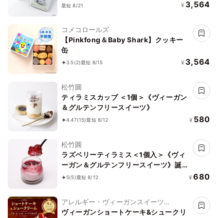
3,564
¥
最短 8/21
コメコロールズ
【Pinkfong＆Baby Shark】クッキー
缶
3,564
¥
3.5
(2)
最短 8/15
松竹圓
ティラミスカップ ＜1個＞《ヴィーガン
＆グルテンフリースイーツ》
580
¥
4.47
(15)
最短 8/12
松竹圓
ラズベリーティラミス＜1個入＞《ヴィ
ーガン＆グルテンフリースイーツ》誕生
日 ギフト 結婚祝 出産祝
680
¥
5
(5)
最短 8/12
アレルギー・ヴィーガンスイーツ
L'AURA(ローラ)
ヴィーガンショートケーキ&シュークリ