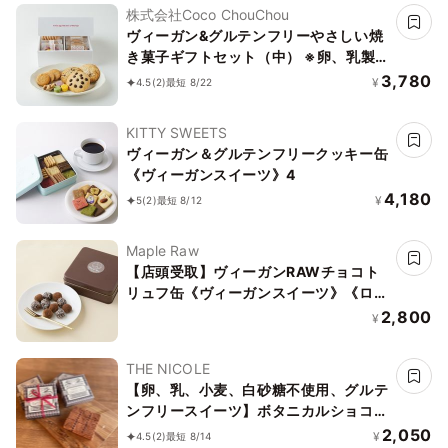
株式会社Coco ChouChou
ヴィーガン&グルテンフリーやさしい焼
き菓子ギフトセット（中） ※卵、乳製
品、小麦粉、白砂糖不使用 《ヴィーガ
3,780
¥
4.5
(2)
最短 8/22
ンスイーツ》《グルテンフリー》
KITTY SWEETS
ヴィーガン＆グルテンフリークッキー缶
《ヴィーガンスイーツ》4
4,180
¥
5
(2)
最短 8/12
Maple Raw
【店頭受取】ヴィーガンRAWチョコト
リュフ缶《ヴィーガンスイーツ》《ロー
スイーツ》
2,800
¥
THE NICOLE
【卵、乳、小麦、白砂糖不使用、グルテ
ンフリースイーツ】ボタニカルショコラ
京豆腐生チョコ 《ヴィーガンスイー
2,050
¥
4.5
(2)
最短 8/14