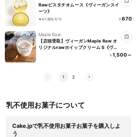
Rawピスタチオムース《ヴィーガンスイ
ーツ》
670
¥
4
(1)
最短 8/15
Maple Raw
【店頭受取】ヴィーガンMaple Raw オ
リジナルrawホイップクリーム S《ヴィ
ーガンスイーツ》《ロースイーツ》
1,500～
¥
1
2
乳不使用お菓子について
Cake.jpで乳不使用お菓子お菓子を購入しよ
う