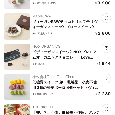
3,900
¥
4.67
(3)
最短 8/15
Maple Raw
ヴィーガンRAWチョコトリュフ缶《ヴ
ィーガンスイーツ》《ロースイーツ》
2,800
¥
4
(2)
最短 8/15
NOX ORGANICS
《ヴィーガンスイーツ》NOXプレミア
ムオーガニックチョコレートLove
Editionアーモンド＆チアシード12粒
1,944
¥
最短 8/13
株式会社Coco ChouChou
低糖質スイーツ 卵・乳製品・小麦不使
用 3種の野菜ボーロ 4個セット《ヴィー
ガンスイーツ》《グルテンフリー》《ア
2,230
¥
4.8
(5)
最短 8/25
レルギー配慮》
THE NICOLE
【卵、乳、小麦、白砂糖不使用、グルテ