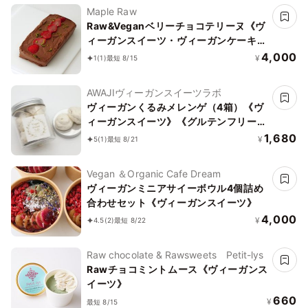
Maple Raw
Raw&Veganベリーチョコテリーヌ《ヴ
ィーガンスイーツ・ヴィーガンケーキ》
《ロースイーツ》
4,000
¥
1
(1)
最短 8/15
AWAJIヴィーガンスイーツラボ
ヴィーガンくるみメレンゲ（4箱）《ヴ
ィーガンスイーツ》《グルテンフリー》
《アレルギー考慮》
1,680
¥
5
(1)
最短 8/21
Vegan ＆Organic Cafe Dream
ヴィーガンミニアサイーボウル4個詰め
合わせセット《ヴィーガンスイーツ》
4,000
¥
4.5
(2)
最短 8/22
Raw chocolate & Rawsweets Petit-lys
Rawチョコミントムース《ヴィーガンス
イーツ》
660
¥
最短 8/15