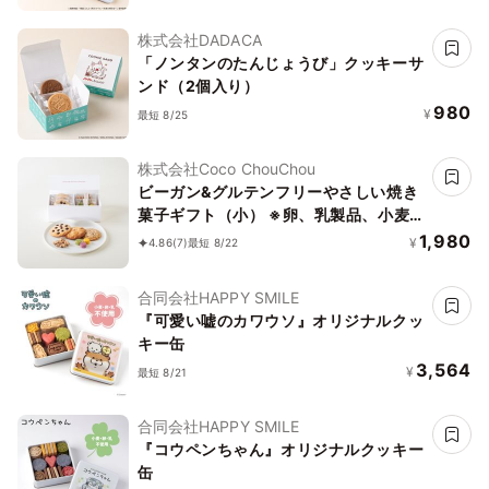
株式会社DADACA
「ノンタンのたんじょうび」クッキーサ
ンド（2個入り）
980
¥
最短 8/25
株式会社Coco ChouChou
ビーガン&グルテンフリーやさしい焼き
菓子ギフト（小） ※卵、乳製品、小麦
粉、白砂糖不使用 《ヴィーガンスイー
1,980
¥
4.86
(7)
最短 8/22
ツ》《グルテンフリー》
合同会社HAPPY SMILE
『可愛い嘘のカワウソ』オリジナルクッ
キー缶
3,564
¥
最短 8/21
合同会社HAPPY SMILE
『コウペンちゃん』オリジナルクッキー
缶