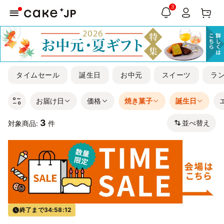
3
タイムセール
誕生日
お中元
スイーツ
ラ
お届け日
価格
焼き菓子
誕生日
3
並べ替え
対象商品:
件
終了まで
34:58:12