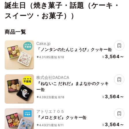
誕生日（焼き菓子・話題（ケーキ・
スイーツ・お菓子））
商品一覧
Cake.jp
「ノンタンのたんじょうび」クッキー缶
3,564～
¥
4.31
(85)
最短 8/18
株式会社DADACA
『ねないこ だれだ』まよなかのクッキ
ー缶
3,564～
¥
4.39
(23)
最短 8/18
アトリエ７０５
『メロとタビ』クッキー缶
3,564～
¥
4.43
(21)
最短 8/11