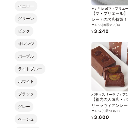
イエロー
Ma Priere(マ・プリエ
【マ・プリエール】
グリーン
レートの名店特製！
4.56
(9)
最短 8/14
PACARI社製カカオ
3,240
ピンク
かな香り×とろけて
¥
リーヌショコラ
オレンジ
パープル
ライトブルー
ホワイト
ブラック
パティスリーラヴィア
【都内の人気店・パ
リーラヴィアンレー
グレー
4.67
(3)
最短 8/13
リーヌ・ショコラマ
3,600
¥
ベージュ