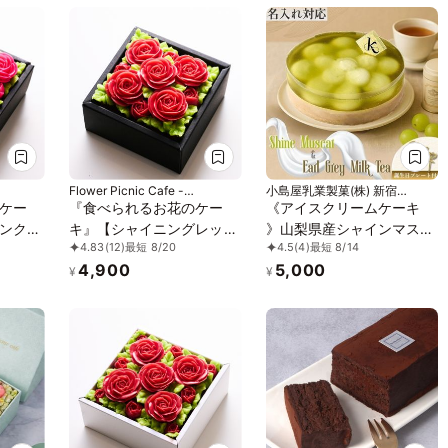
Flower Picnic Cafe -
小島屋乳業製菓(株) 新宿
Hakodate-
Kojimaya
ケー
『食べられるお花のケー
《アイスクリームケーキ
ンク】
キ』【シャイニングレッ
》山梨県産シャインマスカ
4.83
(12)
最短 8/20
4.5
(4)
最短 8/14
クスフラ
ド】Anniversaryボックス
ット＆アールグレイミルク
4,900
5,000
イズ＞
フラワーケーキ＜ミニサイ
ティー5号 (直径15cm) お
¥
¥
ズ＞
中元 2026 アイス2026