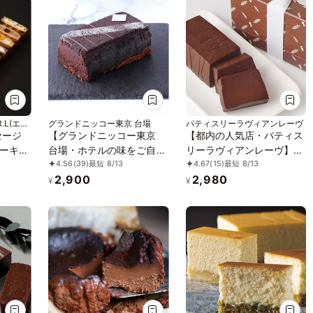
.L(エー
グランドニッコー東京 台場
パティスリーラヴィアンレーヴ
セージ
【グランドニッコー東京
【都内の人気店・パティス
ーキ10
台場・ホテルの味をご自宅
リーラヴィアンレーヴ】テ
4.56
(39)
最短 8/13
4.67
(15)
最短 8/13
で】ショコラ ドゥ スール
リーヌショコラ
2,900
2,980
¥
¥