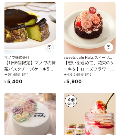
マノワ株式会社
sweets cafe Halu. スイーツカ
フェハル
【1日5個限定】マノワの抹
【想いを込めて、花束のケ
茶バスクチーズケーキ5号
ーキを】ローズフラワーガ
5
(1)
最短 8/14
4.6
(5)
最短 8/15
（15cm）
トーショコラ4号《Cake.jp
5,400
5,900
限定》
¥
¥