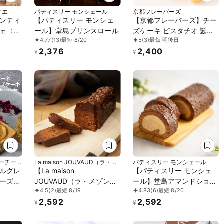
ィエ
パティスリー モンシェール
京都フレーバーズ
ンティ
【パティスリー モンシェ
【京都フレーバーズ】チー
ェ〈チ
ール】堂島プリンスロール
ズケーキ ピスタチオ 誕生
4.77
(13)
最短 8/20
5
(3)
最短 明後日
モンブ
日プレゼント 贈り物 お中
2,376
2,400
元2026
¥
¥
ニーチー
La maison JOUVAUD（ラ・メ
パティスリー モンシェール
ゾン・ジュヴォー）
ルグレ
【La maison
【パティスリー モンシェ
ーズケ
JOUVAUD（ラ・メゾン・
ール】堂島アマンドショコ
4.5
(2)
最短 8/19
4.83
(6)
最短 8/20
ジュヴォー）】ケークショ
ラロール
2,592
2,592
コラ
¥
¥