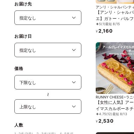
お届け先
アンリ・シャルパンテ
【アンリ・シャルパ
エ】ガトー・パルフ
5
(1)
最短 8/15
ーズケーキ×カシス
2,160
ラン〉
¥
お届け日
価格
〜
RUNNY CHEESE~ラ
ズ~
【女性に人気】アー
イマスカルポーネチ
4.75
(12)
最短 8/13
ーキ 15cm
2,530
¥
人数
1~2名(3号)、2~3名(4号)、4~5名(5