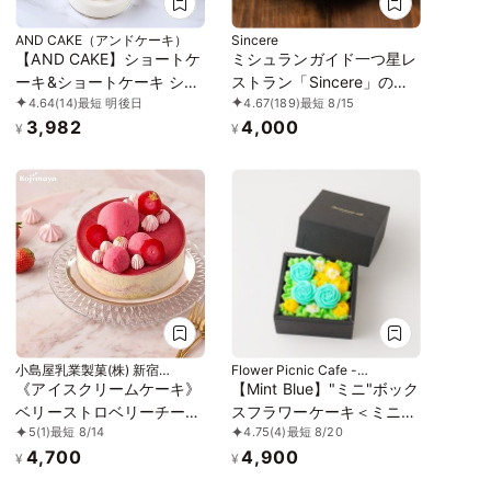
AND CAKE（アンドケーキ）
Sincere
【AND CAKE】ショートケ
ミシュランガイド一つ星レ
ーキ&ショートケーキ ショ
ストラン「Sincere」のア
4.64
(14)
最短 明後日
4.67
(189)
最短 8/15
コラ 4P
マゾンカカオのショコラテ
3,982
4,000
リーヌ
¥
¥
小島屋乳業製菓(株) 新宿
Flower Picnic Cafe -
Kojimaya
Hakodate-
《アイスクリームケーキ》
【Mint Blue】"ミニ"ボック
ベリーストロベリーチーズ
スフラワーケーキ＜ミニサ
5
(1)
最短 8/14
4.75
(4)
最短 8/20
パイ 5号 15cm お中元
イズ＞
4,700
4,900
2026 アイス2026
¥
¥