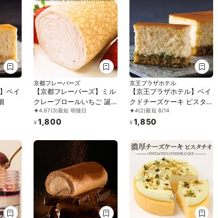
京都フレーバーズ
京王プラザホテル
】ベイ
【京都フレーバーズ】ミル
【京王プラザホテル】ベイ
個
クレープロールいちご 誕
クドチーズケーキ ピスタ
4.67
(3)
最短 明後日
4
(2)
最短 8/14
生日プレゼント 贈り物に
チオ 1個
1,800
1,850
最適 お中元2026
¥
¥