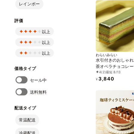
レインボー
評価
以上
以上
以上
わらいみらい
水引付きのおしゃれ
茶オペラチョコレー
価格タイプ
4
(2)
最短 8/13
キ 15cm
3,840
¥
セール中
送料無料
配送タイプ
常温配送
冷蔵配送