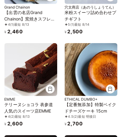
Grand Chainon
穴太商店（あのうしょうてん）
【出雲の名店Grand
米粉スイーツ詰め合わせプ
Chainon】窯焼きスフレチ
チギフト
4
(1)
最短 8/13
5
(1)
最短 8/14
ーズ
2,460
2,500
¥
¥
EMME
ETHICAL DUMBO+
テリーヌショコラ 表参道
【定番無添加】特製ベイク
人気のスイーツ店EMME
ドチーズケーキ 15cm
4
(2)
最短 8/13
4.5
(2)
最短 明後日
2,600
2,700
¥
¥