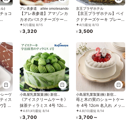
ール)
アレ表参道 allée omotesando
京王プラザホテル
チョコ
【アレ表参道】アマゾンカ
【京王プラザホテル】ベイ
カオのバスクチーズケーキ
クドチーズケーキ プレー
5
(1)
最短 8/15
4
(1)
最短 8/13
の華や
4号
ン＆ピスタチオ 2個セット
3,320
3,500
濃厚テ
¥
¥
ンレーヴ
小島屋乳業製菓(株) 新宿
小島屋乳業製菓(株) 新宿
Kojimaya
Kojimaya
ティス
《アイスクリームケーキ》
苺と木の実のショートケー
ヴ】テ
抹茶ティラミス 4号 12cm
キ 4号 12cm 名入れ メッ
4.61
(41)
最短 8/14
4.8
(10)
最短 8/14
ロン
名入れ メッセージ 選択可
セージ 選択可 チョコ プレ
3,700
3,700～
チョコプレート お中元
ート お中元 2026 アイス
¥
¥
2026 アイス2026
2026