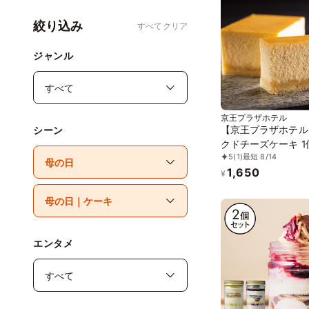
絞り込み
すべてクリア
ジャンル
京王プラザホテル
【京王プラザホテル
シーン
クドチーズケーキ 1
5
(1)
最短 8/14
1,650
¥
エンタメ