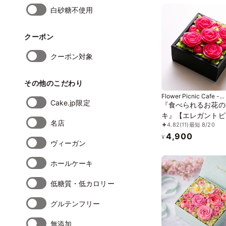
白砂糖不使用
クーポン
クーポン対象
その他のこだわり
Flower Picnic Cafe -
Cake.jp限定
Hakodate-
『食べられるお花の
キ』【エレガントピ
名店
4.82
(11)
最短 8/20
Anniversaryボッ
4,900
ワーケーキ＜ミニサ
¥
ヴィーガン
ホールケーキ
低糖質・低カロリー
グルテンフリー
無添加