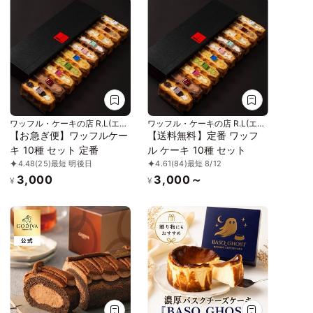
ワッフル・ケーキの店 R.L(エー
ワッフル・ケーキの店 R.L(エー
ル・エル)
ル・エル)
【お急ぎ便】ワッフルケー
【送料無料】定番 ワッフ
キ 10種 セット 定番
ル ケーキ 10種 セット
4.48
(25)
最短 明後日
4.61
(84)
最短 8/12
3,000
3,000～
¥
¥