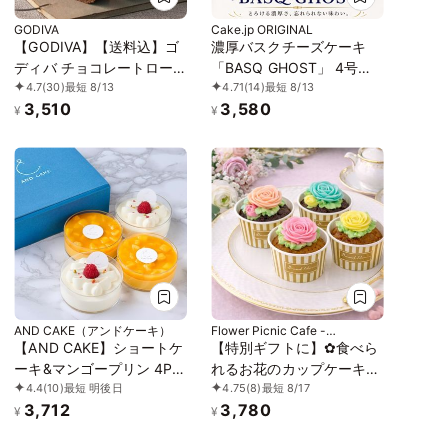
GODIVA
Cake.jp ORIGINAL
【GODIVA】【送料込】ゴ
濃厚バスクチーズケーキ
ディバ チョコレートロー
「BASQ GHOST」 4号
4.7
(30)
最短 8/13
4.71
(14)
最短 8/13
ルケーキ お中元2026
（12㎝）｜香ばしさととろ
3,510
3,580
ける幻のくちどけ
¥
¥
AND CAKE（アンドケーキ）
Flower Picnic Cafe -
Hakodate-
【AND CAKE】ショートケ
【特別ギフトに】✿食べら
ーキ&マンゴープリン 4P
れるお花のカップケーキ＜
4.4
(10)
最短 明後日
4.75
(8)
最短 8/17
お中元2026
4個セット＞
3,712
3,780
¥
¥