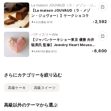
La maison JOUVAUD（ラ・メゾン・ジュ
ヴォー）
【La maison JOUVAUD（ラ・メゾ
ン・ジュヴォー）】ケークショコラ
2,592
¥
4.5
(2)
最短 8/19
パティスリーAile
【ジャパンケーキショー東京 優勝 向井
聡美氏 監修】Jewelry Heart Mousse
～Coral pink～
6,600
¥
4.68
(142)
最短 8/13
さらにカテゴリーを絞り込む
高級ケーキ
高級スイーツ
高級以外のテーマから選ぶ