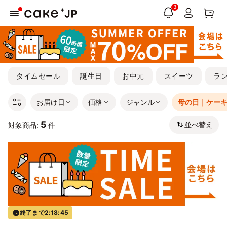
3
タイムセール
誕生日
お中元
スイーツ
ラ
お届け日
価格
ジャンル
母の日｜ケー
5
並べ替え
対象商品:
件
終了まで
2:18:44