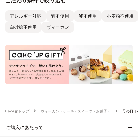
こだわり条件で絞り込む
アレルギー対応
乳不使用
卵不使用
小麦粉不使用
白砂糖不使用
ヴィーガン
Cake.jpトップ
ヴィーガン（ケーキ・スイーツ・お菓子）
母の日｜
ご購入にあたって