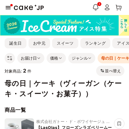
3
誕生日
お中元
スイーツ
ランキング
アイ
お届け日
価格
ジャンル
母の日｜ケー
2
並べ替え
対象商品:
件
母の日｜ケーキ（ヴィーガン（ケー
キ・スイーツ・お菓子））
商品一覧
株式会社ガトー・ド・ボワイヤージュ ブ
ランドLasolas
【LasOlas】フローズンラズベリームー