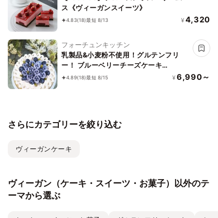
ス《ヴィーガンスイーツ》
4,320
¥
4.83
(18)
最短 8/13
フォーチュンキッチン
乳製品&小麦粉不使用！グルテンフリ
ー！ ブルーベリーチーズケーキ
15cm《ヴィーガンスイーツ・ヴィーガ
6,990～
¥
4.89
(18)
最短 8/15
ンケーキ》
さらにカテゴリーを絞り込む
ヴィーガンケーキ
ヴィーガン（ケーキ・スイーツ・お菓子）以外のテ
ーマから選ぶ