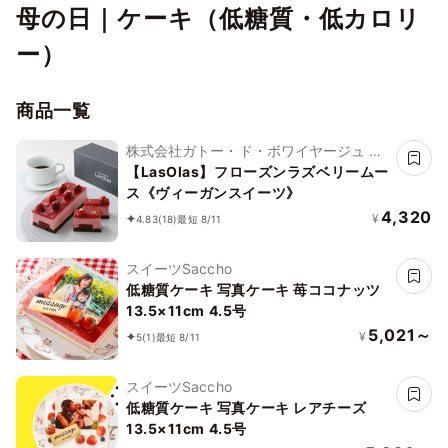
母の日｜ケーキ（低糖質・低カロリ
ー）
商品一覧
株式会社ガトー・ド・ボワイヤージュ ブ
ランドLasolas
【LasOlas】フローズンラズベリームー
ス《ヴィーガンスイーツ》
4,320
¥
4.83
(18)
最短 8/11
スイーツSaccho
低糖質ケーキ 写真ケーキ 苺ココナッツ
13.5×11cm 4.5号
5,021～
¥
5
(1)
最短 8/11
スイーツSaccho
低糖質ケーキ 写真ケーキ レアチーズ
13.5×11cm 4.5号