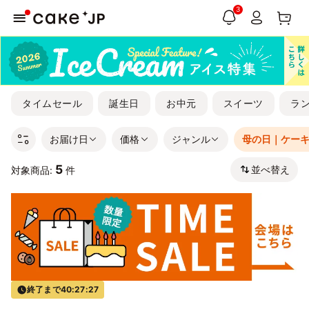
3
タイムセール
誕生日
お中元
スイーツ
ラ
お届け日
価格
ジャンル
母の日｜ケー
5
並べ替え
対象商品:
件
終了まで
40:27:26