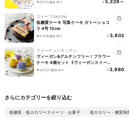
5,326～
¥
4.57
(7)
最短 8/11
スイーツSaccho
低糖質ケーキ 写真ケーキ ガトーショコ
ラ 4号 12cm
3,802
¥
4.75
(8)
最短 8/11
フォーチュンキッチン
ヴィーガン&グルテンフリー！フラワー
ケーキ 4個セット《ヴィーガンスイー
ツ》
3,880
¥
4.67
(27)
最短 8/11
さらにカテゴリーを絞り込む
低糖質・低カロリースイーツ・お菓子
低カロリー・糖質制