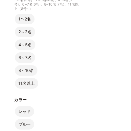
号)、6~7名(6号)、8~10名(7号)、11名以
上（8号~）
1〜2名
2～3名
4～5名
6～7名
8～10名
11名以上
カラー
レッド
ブルー