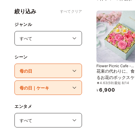
絞り込み
すべてクリア
ジャンル
シーン
Flower Picnic Cafe -
Hakodate-
花束の代わりに、食
るお花のボックスケ
4.63
(59)
最短 8/14
Bloom Garden
6,900
¥
エンタメ