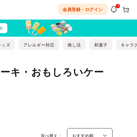
3
会員登録・ログイン
キッズ
アレルギー対応
推し活
和菓子
キャラ
ケーキ・おもしろいケー
並べ替え：