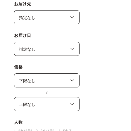
お届け先
お届け日
価格
〜
人数
1~2名(3号)、2~3名(4号)、4~5名(5