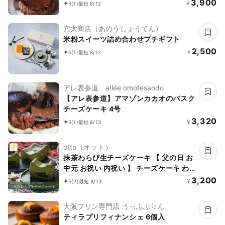
3,900
¥
5
(1)
最短 8/12
穴太商店（あのうしょうてん）
米粉スイーツ詰め合わせプチギフト
2,500
¥
5
(1)
最短 8/12
アレ表参道 allée omotesando
【アレ表参道】アマゾンカカオのバスク
チーズケーキ 4号
3,320
¥
5
(1)
最短 8/13
otto（オット）
抹茶わらび生チーズケーキ 【 父の日 お
中元 お祝い 内祝い 】 チーズケーキ わ
らびもち 手土産 誕生日 引越祝い 感謝
3,200
¥
5
(2)
最短 8/13
お取り寄せ 家族 親戚 義父母 実家 贅沢
ご褒美 お返し 国産 チーズ きなこ 抹茶
大阪プリン専門店 うっふぷりん
洋菓子 和菓子 冷凍発送
ティラプリフィナンシェ 6個入