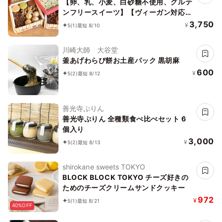
【卵、乳、小麦、白砂糖不使用、グルテ
ンフリースイーツ】【ヴィーガン対応】
白馬にのって駆け巡ろう ボタニカルサ
3,750
¥
5
(1)
最短 8/10
ブレ缶
川崎大師 大谷堂
釜あげわらび餅お土産パック 黒胡麻
600
¥
5
(2)
最短 8/12
善光寺ぷりん
善光寺ぷりん 全種類食べ比べセット 6
個入り
3,000
¥
5
(2)
最短 8/13
shirokane sweets TOKYO
BLOCK BLOCK TOKYO チーズ好きの
ためのチーズクリームサンドクッキー
972
¥
5
(1)
最短 8/21
40%OFF