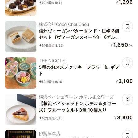
1,296
¥
5
(1)
最短 8/21
株式会社Coco ChouChou
信州ヴィーガンバターサンド・巨峰 3個
セット《ヴィーガンスイーツ》《グルテ
ンフリー》
1,650～
¥
5
(4)
最短 8/25
THE NICOLE
5種のおススメクッキーフラワー缶 ギフ
ト
2,100
¥
5
(1)
最短 8/10
横浜ベイシェラトン ホテル＆タワーズ
【横浜ベイシェラトン ホテル＆タワー
ズ】フルーツタルト3種 10個入り
3,800
¥
5
(2)
最短 8/15
伊勢屋本店