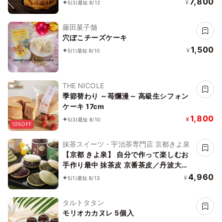
7,800
¥
5
(3)
最短 8/12
藤田菓子舗
穴ぽこチーズケーキ
1,500
¥
5
(1)
最短 8/10
THE NICOLE
季節替わり ～苺爛漫～ 高級生シフォン
ケーキ 17cm
1,800
¥
5
(3)
最短 8/10
10%OFF
抹茶スイーツ・宇治茶専門店 京都きよ泉
【京都 きよ泉】 自分で作って楽しむお
手作り最中 抹茶皮 京番茶皮／丹波大納
言あん 抹茶あん 2種もなかセット 和菓
4,960
¥
5
(1)
最短 8/13
子 無添加 無着色 お中元2026
タルトタタン
モリオカカヌレ 5個入