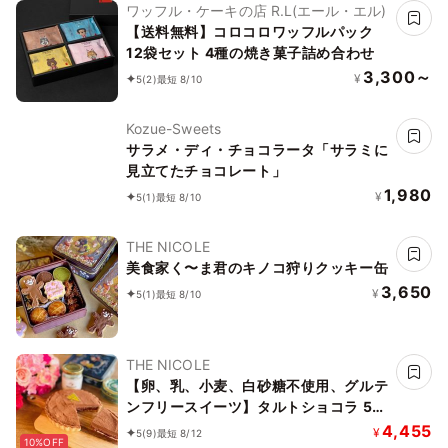
ワッフル・ケーキの店 R.L(エール・エル)
【送料無料】コロコロワッフルパック
12袋セット 4種の焼き菓子詰め合わせ
3,300～
¥
5
(2)
最短 8/10
Kozue-Sweets
サラメ・ディ・チョコラータ「サラミに
見立てたチョコレート」
1,980
¥
5
(1)
最短 8/10
THE NICOLE
美食家く〜ま君のキノコ狩りクッキー缶
3,650
¥
5
(1)
最短 8/10
THE NICOLE
【卵、乳、小麦、白砂糖不使用、グルテ
ンフリースイーツ】タルトショコラ 5号
15cm【京豆腐仕込み】《ヴィーガンス
4,455
¥
5
(9)
最短 8/12
10%OFF