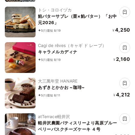
トシ・ヨロイヅカ
餡バターサブレ（栗×餡バター） 「お中
元2026」
4,250
¥
5
(1)
最短 8/19
Cagi de rêves（キャギ ド レーブ）
キャラメルカディナ
2,160
¥
5
(1)
最短 8/19
大三萬年堂 HANARE
あずきとかかお ~珈琲~
4,212
¥
5
(1)
最短 8/11
atTerrace軽井沢
軽井沢農園パティスリーより高原ブルー
ベリーバスクチーズケーキ ４号