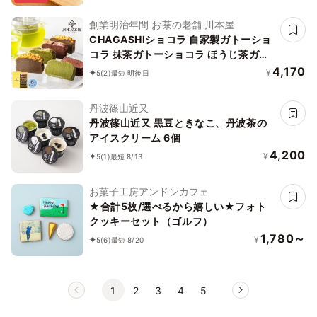
イーツ・ヴィーガンケーキ》《無添加》
《アレルギー配慮》
創業明治年間 お茶の老舗 川本屋
CHAGASHIショコラ 自家製ガトーショ
コラ 抹茶ガトーショコラ ほうじ茶ガト
ーショコラ 6個セットお中元2026
4,170
¥
5
(2)
最短 明後日
丹波篠山近又
丹波篠山近又 黒豆ときなこ、丹波茶の
アイスクリーム 6個
4,200
¥
5
(1)
最短 8/13
お菓子工房アンドンカフェ
★合計5枚/選べるから嬉しい★フォト
クッキーセット（ゴルフ）
1,780～
¥
5
(6)
最短 8/20
1
2
3
4
5