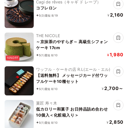
Cagi de rêves（キャギ ド レーブ）
コフレロン
2,160
¥
5
(3)
最短 8/19
THE NICOLE
～京抹茶のやすらぎ～ 高級生シフォン
ケーキ 17cm
1,980
¥
5
(1)
最短 8/10
10%OFF
ワッフル・ケーキの店 R.L(エール・エル)
【送料無料】 メッセージカード付ワッ
フルケーキ10種セット
2,700～
¥
5
(1)
最短 8/10
菓匠 寿々木
低カロリー和菓子 お日持品詰め合わせ
10個入＜化粧箱入り＞
2,850
¥
5
(1)
最短 8/10