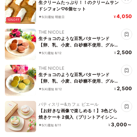
生クリームたっぷり！！のクリームサン
ドシフォン♡6個セット
4,050
¥
5
(3)
最短 明後日
10%OFF
THE NICOLE
生チョコのような豆乳バターサンド
【卵、乳、小麦、白砂糖不使用、グルテ
ンフリースイーツ】ボタニカルカカオサ
2,500
¥
5
(1)
最短 8/12
ンド 《ヴィーガンスイーツ》《無添
加》《アレルギー配慮》
THE NICOLE
生チョコのような豆乳バターサンド
【卵、乳、小麦、白砂糖不使用、グルテ
ンフリースイーツ】ボタニカルサンド
2,500
¥
5
(4)
最短 8/12
京抹茶サンド 《ヴィーガンスイーツ・
ヴィーガンケーキ》《無添加》《アレル
パティスリー&カフェ ピエール
ギー配慮》
【お好きな画像で楽しめる！】3色どら
焼きケーキ 2個入（プリントアイシング
クッキー付）
3,000～
¥
5
(1)
最短 8/11