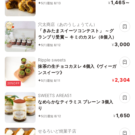
1,465～
¥
5
(1)
最短 8/13
穴太商店（あのうしょうてん）
「きみたまスイーツコンテスト」 ～グ
ランプリ受賞～ キミのカヌレ（8個入）
3,000
¥
5
(1)
最短 8/12
Ripple sweets
抹茶の生チョコカヌレ 4個入《ヴィーガ
ンスイーツ》
2,304
¥
5
(1)
最短 8/11
20%OFF
SWEETS AREA51
なめらかなティラミス プレーン 3個入
り
1,650
¥
5
(2)
最短 8/12
せるろいど焼菓子店