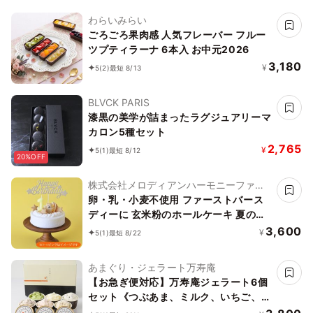
わらいみらい
ごろごろ果肉感 人気フレーバー フルー
ツプティラーナ 6本入 お中元2026
3,180
¥
5
(2)
最短 8/13
BLVCK PARIS
漆黒の美学が詰まったラグジュアリーマ
カロン5種セット
2,765
¥
5
(1)
最短 8/12
20%OFF
株式会社メロディアンハーモニーファイ
ン
卵・乳・小麦不使用 ファーストバース
ディーに 玄米粉のホールケーキ 夏の贈
り物に
3,600
¥
5
(1)
最短 8/22
あまぐり・ジェラート万寿庵
【お急ぎ便対応】万寿庵ジェラート6個
セット《つぶあま、ミルク、いちご、抹
茶、チョコチップ、クッキー＆クリーム