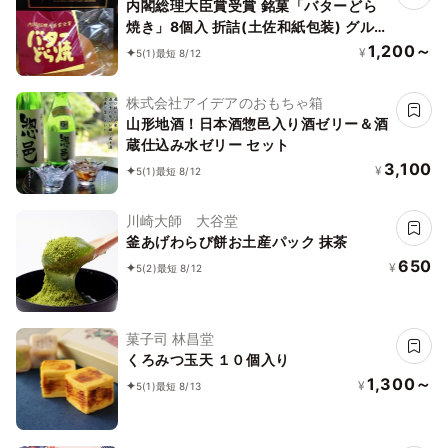
内閣総理大臣賞受賞 銘菓「バターどら
焼き」8個入 折詰(土佐和紙包装) グルテ
ンフリー！
1,200～
¥
5
(1)
最短 8/12
株式会社アイデアのおもちゃ箱
山形地酒！日本酒惣邑入り酒ゼリー＆酒
蔵仕込み水ゼリー セット
3,100
¥
5
(1)
最短 8/12
川崎大師 大谷堂
釜あげわらび餅お土産パック 抹茶
650
¥
5
(2)
最短 8/12
菓子司 林昌堂
くろみつ玉天 １０個入り
1,300～
¥
5
(1)
最短 8/13