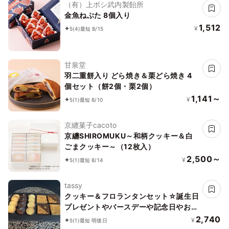
（有）上ボシ武内製飴所
金魚ねぶた 8個入り
1,512
¥
5
(4)
最短 8/15
甘泉堂
羽二重餅入り どら焼き＆栗どら焼き 4
個セット（餅2個・栗2個）
1,141～
¥
5
(1)
最短 8/10
京纏菓子cacoto
京纏SHIROMUKU～和柄クッキー＆白
ごまクッキー～（12枚入）
2,500～
¥
5
(1)
最短 8/14
tassy
クッキー＆フロランタンセット☆誕生日
プレゼントやバースデーや記念日やお祝
いにも☆
2,740
¥
5
(1)
最短 明後日