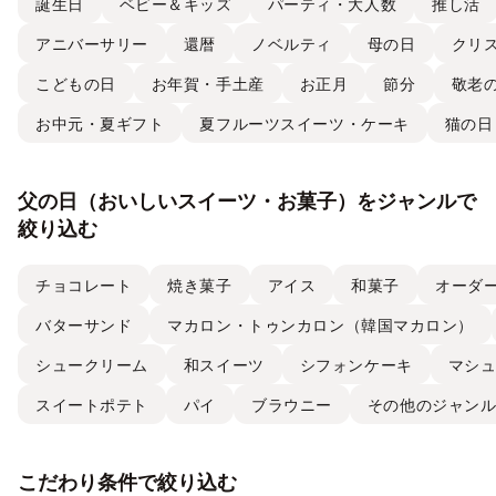
誕生日
ベビー＆キッズ
パーティ・大人数
推し活
アニバーサリー
還暦
ノベルティ
母の日
クリ
こどもの日
お年賀・手土産
お正月
節分
敬老
お中元・夏ギフト
夏フルーツスイーツ・ケーキ
猫の日
父の日（おいしいスイーツ・お菓子）をジャンルで
絞り込む
チョコレート
焼き菓子
アイス
和菓子
オーダ
バターサンド
マカロン・トゥンカロン（韓国マカロン）
シュークリーム
和スイーツ
シフォンケーキ
マシ
スイートポテト
パイ
ブラウニー
その他のジャン
こだわり条件で絞り込む