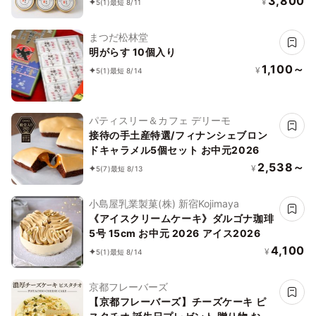
3,800
¥
5
(1)
最短 8/11
各種1個入り》
まつだ松林堂
明がらす 10個入り
1,100～
¥
5
(1)
最短 8/14
パティスリー＆カフェ デリーモ
接待の手土産特選/フィナンシェブロン
ドキャラメル5個セット お中元2026
2,538～
¥
5
(7)
最短 8/13
小島屋乳業製菓(株) 新宿Kojimaya
《アイスクリームケーキ》ダルゴナ珈琲
5号 15cm お中元 2026 アイス2026
4,100
¥
5
(1)
最短 8/14
京都フレーバーズ
【京都フレーバーズ】チーズケーキ ピ