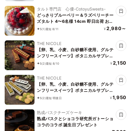
タルト専門店 心優-CotoyuSweets-
どっさりブルーベリー＆ラズベリーチー
ズタルト 4〜6名様 14cm 即日出荷 お届
け指定可 お取り寄せ 誕生日ケーキ タル
2,980～
¥
5
(1)
最短 8/11
ト お中元2026
THE NICOLE
【卵、乳、小麦、白砂糖不使用、グルテ
ンフリースイーツ】ボタニカルサブレ
カカオ、黒糖バニラサブレ缶 2種アソー
2,150
¥
5
(2)
最短 8/10
ト 《ヴィーガンスイーツ》 《無添加》
《アレルギー配慮》
THE NICOLE
【卵、乳、小麦、白砂糖不使用、グルテ
ンフリースイーツ】ボタニカルサブレ
京抹茶、黒糖バニラサブレ缶 2種アソー
1,950
¥
5
(2)
最短 明後日
ト 《ヴィーガンスイーツ》《無添加》
《アレルギー配慮》
熟成バスクチーズケーキ
熟成バスクとショコラ研究所ガトーショ
コラのコラボ 誕生日プレゼント