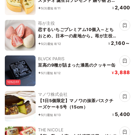
スタチオ 誕生日プレゼント 贈り物 お中
元2026
2,400
¥
5
(3)
最短 8/11
苺が主役
恋するいちごプレミアム10個入～とち
おとめ、日本一の産地から。苺が主役
の美味しいお菓子～お中元・夏ギフト
2,160～
¥
5
(2)
最短 8/12
2026
BLVCK PARIS
至高の9種が詰まった漆黒のクッキー缶
3,888
¥
5
(1)
最短 8/12
10%OFF
マノワ株式会社
【1日5個限定】マノワの抹茶バスクチ
ーズケーキ5号（15cm）
5,400
¥
5
(1)
最短 8/13
THE NICOLE