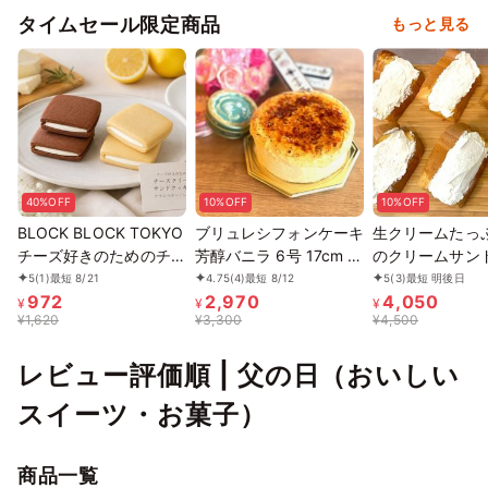
タイムセール限定商品
もっと見る
40%OFF
10%OFF
10%OFF
BLOCK BLOCK TOKYO
ブリュレシフォンケーキ
生クリームたっ
チーズ好きのためのチー
芳醇バニラ 6号 17cm ギ
のクリームサン
ズクリームサンドクッキ
フトに最適
ン♡6個セット
5
(1)
最短 8/21
4.75
(4)
最短 8/12
5
(3)
最短 明後日
972
2,970
4,050
ー
¥
¥
¥
¥
1,620
¥
3,300
¥
4,500
レビュー評価順 | 父の日（おいしい
スイーツ・お菓子）
商品一覧