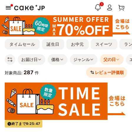
3
タイムセール
誕生日
お中元
スイーツ
ラ
お届け日
価格
ジャンル
父の日
287
レビュー評価順
対象商品:
件
終了まで
9:25:46