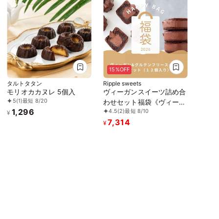
15%OFF
タルトタタン
Ripple sweets
モリオカカヌレ 5個入
ヴィーガンスイーツ詰め合
5
(1)
最短 8/20
わせセット福袋《ヴィーガ
1,296
4.5
(2)
最短 8/10
ンスイーツ》
¥
7,314
¥