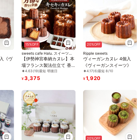
15%OFF
20%OFF
sweets cafe Halu. スイーツカ
Ripple sweets
フェハル
個入《ヴ
【伊勢神宮奉納カヌレ】本
ヴィーガンカヌレ 4個入
場フランス製法仕立て 香
《ヴィーガンスイーツ》
4.63
(19)
最短 明後日
4.17
(6)
最短 8/10
り高く余韻まで美しい-キ
3,375
1,920
セキのカヌレ お中元2026
¥
¥
20%OFF