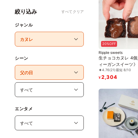
絞り込み
すべてクリア
ジャンル
20%OFF
Ripple sweets
生チョコカヌレ 4
シーン
ィーガンスイーツ》
4.76
(21)
最短 8/10
2,304
¥
エンタメ