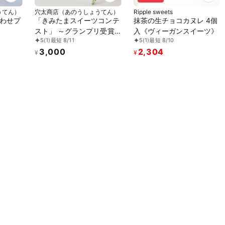
うてん）
穴太商店（あのうしょうてん）
Ripple sweets
わせプ
「きみたまスイーツコンテ
抹茶の生チョコカヌレ 4個
スト」 ～グランプリ受賞
入《ヴィーガンスイーツ》
5
(1)
最短 8/11
5
(1)
最短 8/10
～ キミのカヌレ（8個入）
3,000
2,304
¥
¥