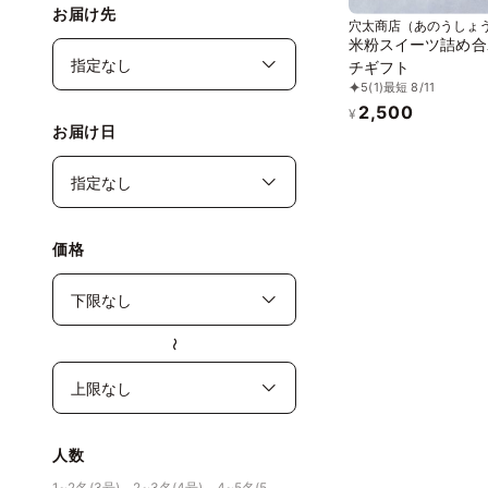
お届け先
穴太商店（あのうしょ
米粉スイーツ詰め合
チギフト
5
(1)
最短 8/11
2,500
¥
お届け日
価格
〜
人数
1~2名(3号)、2~3名(4号)、4~5名(5