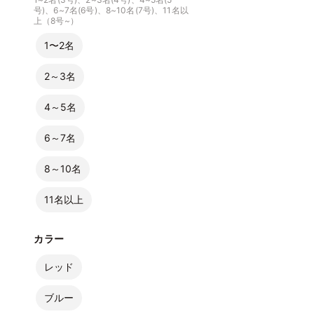
号)、6~7名(6号)、8~10名(7号)、11名以
上（8号~）
1〜2名
2～3名
4～5名
6～7名
8～10名
11名以上
カラー
レッド
ブルー