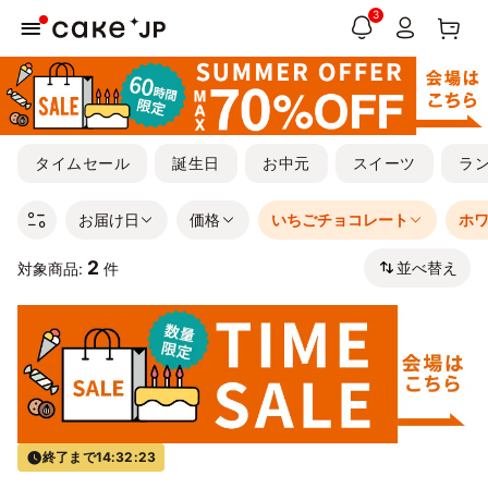
3
タイムセール
誕生日
お中元
スイーツ
ラ
お届け日
価格
いちごチョコレート
ホ
2
並べ替え
対象商品:
件
終了まで
14:32:23