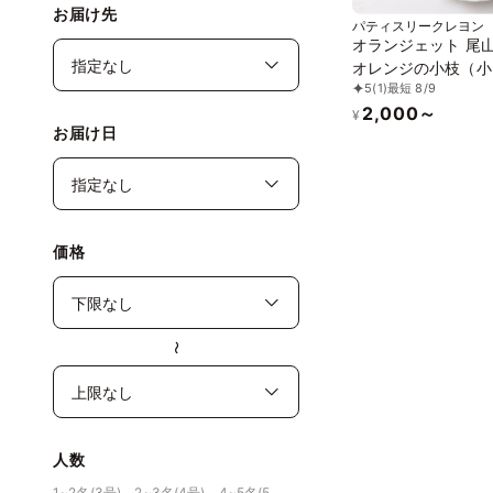
お届け先
パティスリークレヨン
オランジェット 尾
オレンジの小枝（小
5
(1)
最短 8/9
2,000～
¥
お届け日
価格
〜
人数
1~2名(3号)、2~3名(4号)、4~5名(5