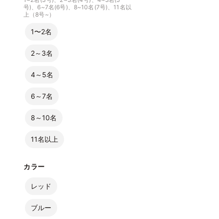
号)、6~7名(6号)、8~10名(7号)、11名以
上（8号~）
1〜2名
2～3名
4～5名
6～7名
8～10名
11名以上
カラー
レッド
ブルー