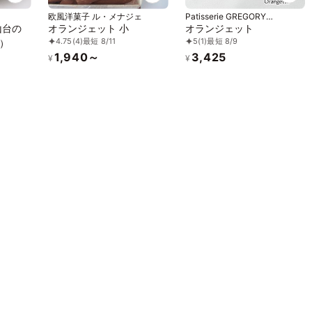
欧風洋菓子 ル・メナジェ
Patisserie GREGORY
COLLET (グレゴリー・コレ)
山台の
オランジェット 小
オランジェット
4.75
(4)
最短 8/11
5
(1)
最短 8/9
）
1,940～
3,425
¥
¥