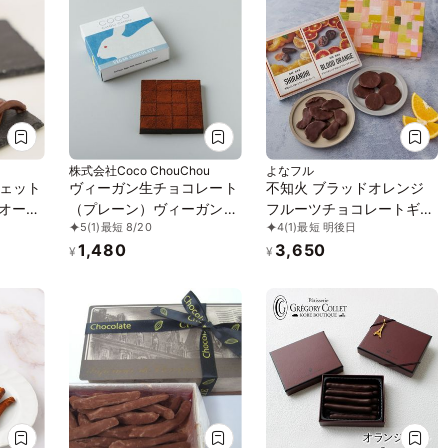
株式会社Coco ChouChou
よなフル
ェット
ヴィーガン生チョコレート
不知火 ブラッドオレンジ
 オーガ
（プレーン）ヴィーガン
フルーツチョコレートギフ
5
(1)
最短 8/20
4
(1)
最短 明後日
リー・
グルテンフリー 白砂糖不
トセット｜国産 植物油脂
1,480
3,650
性食品
使用
不使用カカオ60％ダーク
¥
¥
チョコレート 御中元 御歳
暮 クリスマス ホワイトデ
ー