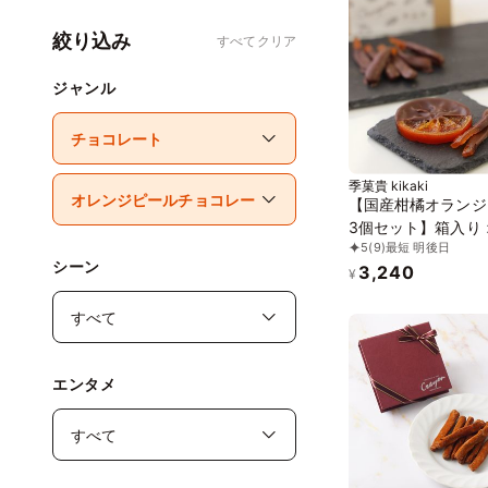
絞り込み
すべてクリア
ジャンル
季菓貴 kikaki
【国産柑橘オランジ
3個セット】箱入り
5
(9)
最短 明後日
ニック・グルテンフ
シーン
3,240
添加物不使用・動物
¥
不使用
エンタメ