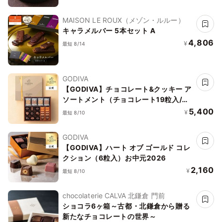
MAISON LE ROUX（メゾン・ルルー）
キャラメルバー 5本セット A
4,806
¥
最短 8/14
GODIVA
【GODIVA】チョコレート&クッキー ア
ソートメント（チョコレート19粒入/ク
ッキー8枚入）お中元2026
5,400
¥
最短 8/10
GODIVA
【GODIVA】ハート オブ ゴールド コレ
クション（6粒入）お中元2026
2,160
¥
最短 8/10
chocolaterie CALVA 北鎌倉 門前
ショコラ6ヶ箱～古都・北鎌倉から贈る
新たなチョコレートの世界～