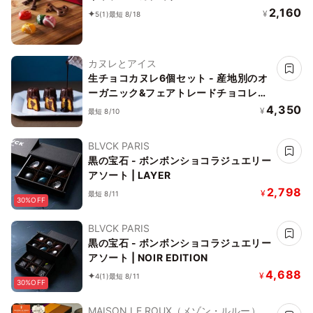
2,160
¥
5
(1)
最短 8/18
カヌレとアイス
生チョコカヌレ6個セット - 産地別のオ
ーガニック&フェアトレードチョコレー
ト使用
4,350
¥
最短 8/10
BLVCK PARIS
黒の宝石 - ボンボンショコラジュエリー
アソート | LAYER
2,798
¥
最短 8/11
30%OFF
BLVCK PARIS
黒の宝石 - ボンボンショコラジュエリー
アソート | NOIR EDITION
4,688
¥
4
(1)
最短 8/11
30%OFF
MAISON LE ROUX（メゾン・ルルー）