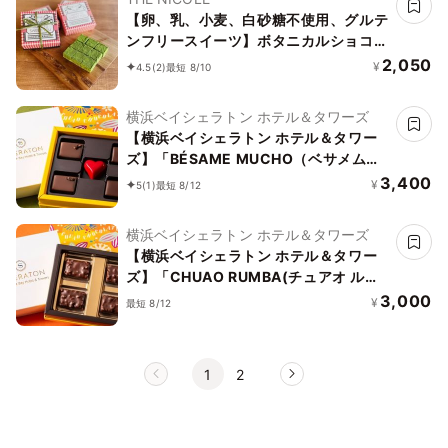
【卵、乳、小麦、白砂糖不使用、グルテ
ンフリースイーツ】ボタニカルショコラ
生チョコ 京抹茶 〜京豆腐を使用したシ
2,050
¥
4.5
(2)
最短 8/10
ョコラ《ヴィーガンスイーツ・ヴィーガ
ンケーキ》《無添加》《アレルギー配
横浜ベイシェラトン ホテル＆タワーズ
慮》
【横浜ベイシェラトン ホテル＆タワー
ズ】「BÉSAME MUCHO（ベサメムー
チョ）」※5ピース
3,400
¥
5
(1)
最短 8/12
横浜ベイシェラトン ホテル＆タワーズ
【横浜ベイシェラトン ホテル＆タワー
ズ】「CHUAO RUMBA(チュアオ ルン
バ)」※4 ピース
3,000
¥
最短 8/12
1
2