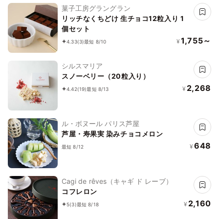
菓子工房グラングラン
リッチなくちどけ 生チョコ12粒入り 1
個セット
1,755～
¥
4.33
(3)
最短 8/10
シルスマリア
スノーベリー（20粒入り）
2,268
¥
4.42
(19)
最短 8/13
ル・ボヌール パリス芦屋
芦屋・寿果実 染みチョコメロン
648
¥
最短 8/12
Cagi de rêves（キャギ ド レーブ）
コフレロン
2,160
¥
5
(3)
最短 8/18