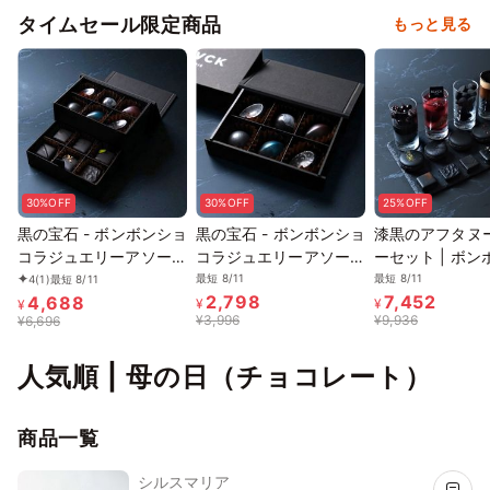
タイムセール限定商品
もっと見る
30%OFF
30%OFF
25%OFF
黒の宝石 - ボンボンショ
黒の宝石 - ボンボンショ
漆黒のアフタヌ
コラジュエリーアソート
コラジュエリーアソート
ーセット | ボ
| NOIR EDITION
| LAYER
コラ・マカロン
最短 8/11
最短 8/11
4
(1)
最短 8/11
2,798
7,452
4,688
デザート
¥
¥
¥
¥
3,996
¥
9,936
¥
6,696
人気順 | 母の日（チョコレート）
商品一覧
シルスマリア