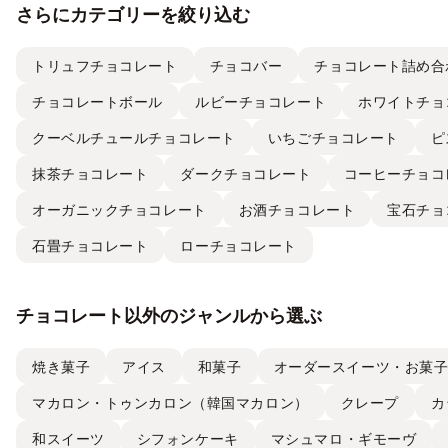
さらにカテゴリーを絞り込む
トリュフチョコレート
チョコバー
チョコレート詰め合
チョコレートボール
ルビーチョコレート
ホワイトチョ
クーベルチュールチョコレート
いちごチョコレート
ピ
抹茶チョコレート
ダークチョコレート
コーヒーチョコ
オーガニックチョコレート
お酒チョコレート
宝石チョ
石畳チョコレート
ローチョコレート
チョコレート以外のジャンルから選ぶ
焼き菓子
アイス
和菓子
オーダースイーツ・お菓
マカロン・トゥンカロン（韓国マカロン）
クレープ
カ
和スイーツ
シフォンケーキ
マシュマロ・ギモーヴ