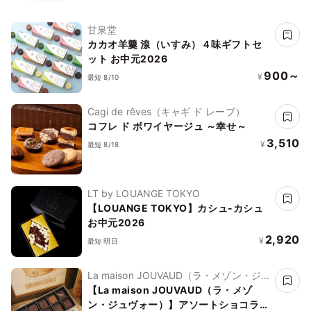
甘泉堂
カカオ羊羹 湶（いすみ）４味ギフトセ
ット お中元2026
900～
¥
最短 8/10
Cagi de rêves（キャギ ド レーブ）
コフレ ド ボワイヤージュ ～幸せ～
3,510
¥
最短 8/18
LT by LOUANGE TOKYO
【LOUANGE TOKYO】カシュ-カシュ
お中元2026
2,920
¥
最短 明日
La maison JOUVAUD（ラ・メゾン・ジュ
ヴォー）
【La maison JOUVAUD（ラ・メゾ
ン・ジュヴォー）】アソートショコラ