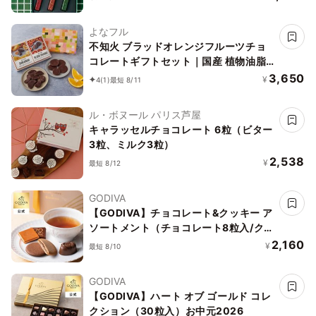
よなフル
不知火 ブラッドオレンジフルーツチョ
コレートギフトセット｜国産 植物油脂
不使用カカオ60％ダークチョコレート
3,650
¥
4
(1)
最短 8/11
御中元 御歳暮 クリスマス ホワイトデー
ル・ボヌール パリス芦屋
キャラッセルチョコレート 6粒（ビター
3粒、ミルク3粒）
2,538
¥
最短 8/12
GODIVA
【GODIVA】チョコレート&クッキー ア
ソートメント（チョコレート8粒入/クッ
キー4枚入）お中元2026
2,160
¥
最短 8/10
GODIVA
【GODIVA】ハート オブ ゴールド コレ
クション（30粒入）お中元2026