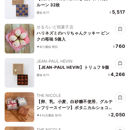
ルーン 32枚
5,517
¥
最短 8/11
せるろいど焼菓子店
ハリネズミのハリちゃんクッキー ピン
クの苺味 5個入
760
¥
4
(1)
最短 明日
JEAN-PAUL HEVIN
【JEAN-PAUL HEVIN】トリュフ 9個
4,266
¥
最短 8/11
THE NICOLE
【卵、乳、小麦、白砂糖不使用、グルテ
ンフリースイーツ】ボタニカルショコラ
京豆腐生チョコ 《ヴィーガンスイー
2,050
¥
4.5
(2)
最短 8/10
ツ・ヴィーガンケーキ》《無添加》《ア
レルギー配慮》
THE NICOLE