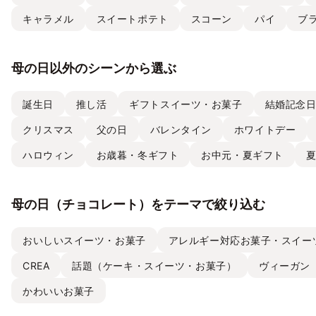
キャラメル
スイートポテト
スコーン
パイ
ブ
母の日以外のシーンから選ぶ
誕生日
推し活
ギフトスイーツ・お菓子
結婚記念
クリスマス
父の日
バレンタイン
ホワイトデー
ハロウィン
お歳暮・冬ギフト
お中元・夏ギフト
母の日（チョコレート）をテーマで絞り込む
おいしいスイーツ・お菓子
アレルギー対応お菓子・スイー
CREA
話題（ケーキ・スイーツ・お菓子）
ヴィーガン
かわいいお菓子