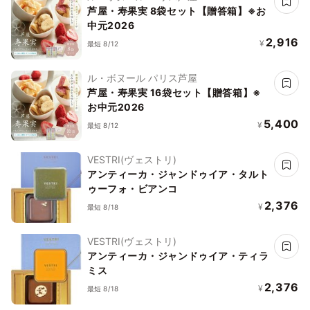
芦屋・寿果実 8袋セット【贈答箱】※お
中元2026
2,916
¥
最短 8/12
ル・ボヌール パリス芦屋
芦屋・寿果実 16袋セット【贈答箱】※
お中元2026
5,400
¥
最短 8/12
VESTRI(ヴェストリ)
アンティーカ・ジャンドゥイア・タルト
ゥーフォ・ビアンコ
2,376
¥
最短 8/18
VESTRI(ヴェストリ)
アンティーカ・ジャンドゥイア・ティラ
ミス
2,376
¥
最短 8/18