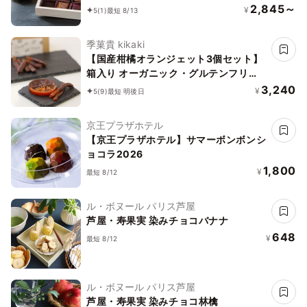
2,845～
¥
5
(1)
最短 8/13
季菓貴 kikaki
【国産柑橘オランジェット3個セット】
箱入り オーガニック・グルテンフリ
ー・添加物不使用・動物性食品不使用
3,240
¥
5
(9)
最短 明後日
京王プラザホテル
【京王プラザホテル】サマーボンボンシ
ョコラ2026
1,800
¥
最短 8/12
ル・ボヌール パリス芦屋
芦屋・寿果実 染みチョコバナナ
648
¥
最短 8/12
ル・ボヌール パリス芦屋
芦屋・寿果実 染みチョコ林檎