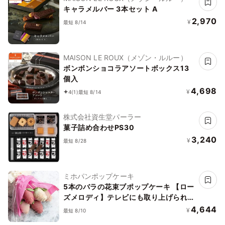
キャラメルバー 3本セット A
2,970
¥
最短 8/14
MAISON LE ROUX（メゾン・ルルー）
ボンボンショコラアソートボックス13
個入
4,698
¥
4
(1)
最短 8/14
株式会社資生堂パーラー
菓子詰め合わせPS30
3,240
¥
最短 8/28
ミホパンポップケーキ
5本のバラの花束ブポップケーキ 【ロー
ズメロディ】テレビにも取り上げられた
ミホパンのかわいいポップケーキセット
4,644
¥
最短 8/10