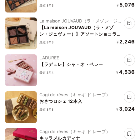
10プラリネ
5,076
¥
最短 8/13
La maison JOUVAUD（ラ・メゾン・ジュ
ヴォー）
【La maison JOUVAUD（ラ・メゾ
ン・ジュヴォー）】アソートショコラ4
フルーツ
2,246
¥
最短 8/13
LADUREE
【ラデュレ】シャ・オ・ベレー
4,536
¥
最短 8/14
Cagi de rêves（キャギ ド レーブ）
おさつロシェ 12本入
3,024
¥
最短 8/18
Cagi de rêves（キャギ ド レーブ）
キャラメルカディナ