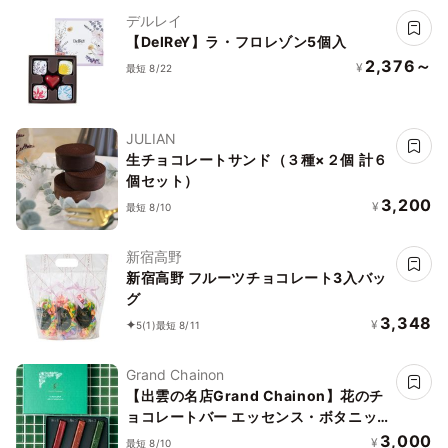
デルレイ
【DelReY】ラ・フロレゾン5個入
2,376～
¥
最短 8/22
JULIAN
生チョコレートサンド（３種×２個 計６
個セット）
3,200
¥
最短 8/10
新宿高野
新宿高野 フルーツチョコレート3入バッ
グ
3,348
¥
5
(1)
最短 8/11
Grand Chainon
【出雲の名店Grand Chainon】花のチ
ョコレートバー エッセンス・ボタニッ
ク
3,000
¥
最短 8/10