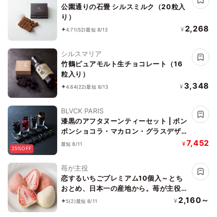
公園通りの石畳 シルスミルク（20粒入
り）
2,268
¥
4.71
(52)
最短 8/13
シルスマリア
竹鶴ピュアモルト生チョコレート（16
粒入り）
3,348
¥
4.64
(22)
最短 8/13
BLVCK PARIS
漆黒のアフタヌーンティーセット | ボン
ボンショコラ・マカロン・グラスデザー
ト
7,452
¥
最短 8/11
25%OFF
苺が主役
恋するいちごプレミアム10個入～とち
おとめ、日本一の産地から。苺が主役
の美味しいお菓子～お中元・夏ギフト
2,160～
¥
5
(2)
最短 8/11
2026