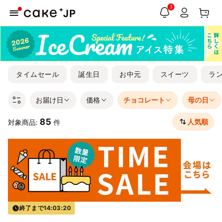
3
タイムセール
誕生日
お中元
スイーツ
ラ
お届け日
価格
チョコレート
母の日
85
人気順
対象商品:
件
終了まで
14:03:19