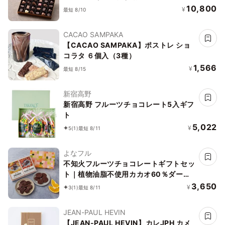
10,800
¥
最短 8/10
CACAO SAMPAKA
【CACAO SAMPAKA】ポストレ ショ
コラタ ６個入（3種）
1,566
¥
最短 8/15
新宿高野
新宿高野 フルーツチョコレート5入ギフ
ト
5,022
¥
5
(1)
最短 8/11
よなフル
不知火フルーツチョコレートギフトセッ
ト｜植物油脂不使用カカオ60％ダーク
チョコレート 御中元 御歳暮 クリスマス
3,650
¥
3
(1)
最短 8/11
ホワイトデー
JEAN-PAUL HEVIN
【JEAN-PAUL HEVIN】カレJPH カメ