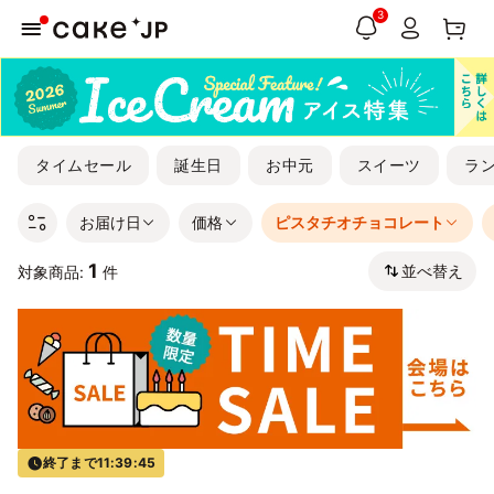
3
タイムセール
誕生日
お中元
スイーツ
ラ
お届け日
価格
ピスタチオチョコレート
1
並べ替え
対象商品:
件
終了まで
11:39:45