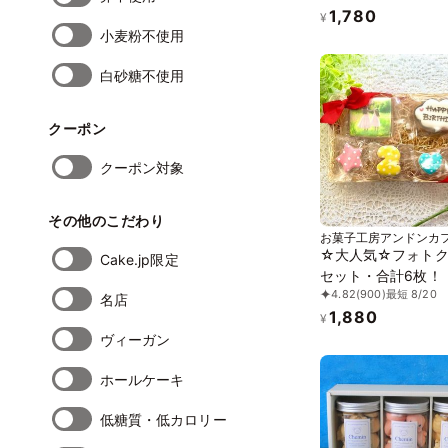
1,780
トカー 車 プチギフ
¥
小麦粉不使用
キデコレーション 
ー 男の子 誕生日 
白砂糖不使用
ッピング かわいい 
クーポン
クーポン対象
その他のこだわり
お菓子工房アンドンカ
☆大人気☆フォト
Cake.jp限定
セット・合計6枚！
4.82
(900)
最短 8/20
キに飾っても♪
名店
1,880
¥
ヴィーガン
ホールケーキ
低糖質・低カロリー