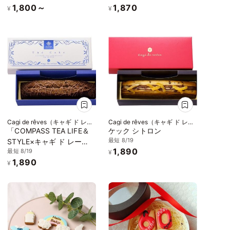
1,800～
1,870
¥
¥
Cagi de rêves（キャギ ド レー
Cagi de rêves（キャギ ド レー
ブ）
ブ）
「COMPASS TEA LIFE＆
ケック シトロン
最短 8/19
STYLE×キャギ ド レー
1,890
最短 8/19
ブ」ケック ダージリン
¥
1,890
¥