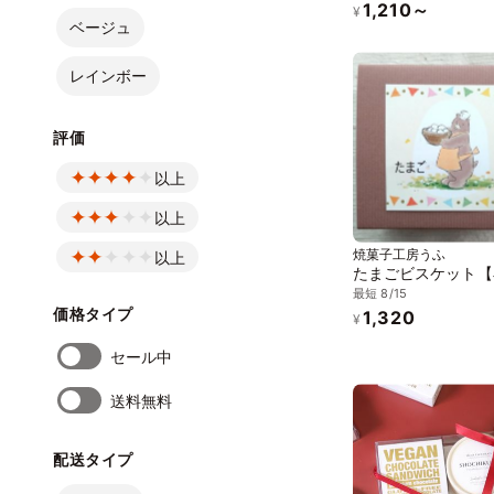
1,210～
ワッフル セット【
¥
ベージュ
ー】
レインボー
評価
以上
以上
焼菓子工房うふ
以上
たまごビスケット【
最短 8/15
価格タイプ
1,320
¥
セール中
送料無料
配送タイプ