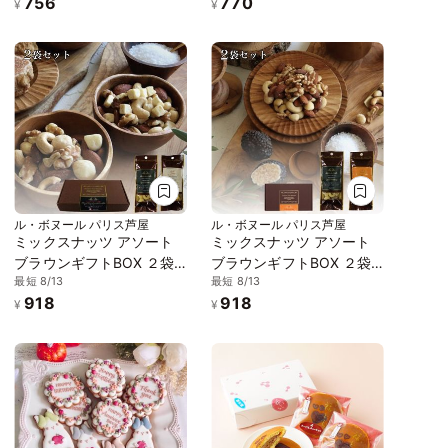
756
770
HappyBirthday 誕生日 プ
¥
¥
レート 車 クルマ 働く車 カ
ー 交通 工事
ル・ボヌール パリス芦屋
ル・ボヌール パリス芦屋
ミックスナッツ アソート
ミックスナッツ アソート
ブラウンギフトBOX ２袋
ブラウンギフトBOX ２袋
最短 8/13
最短 8/13
入り No.22 ※お中元2026
入り No.24 ※お中元2026
918
918
¥
¥