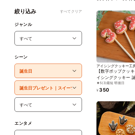
絞り込み
すべてクリア
ジャンル
シーン
アイシングクッキー工房
【数字ポップクッキ
イシングクッキー 誕生日
5
(3)
最短 明後日
ケーキ クッキー 数
350
レーションケーキ 
¥
ナルケーキ かわいい
子 推し活 推しケー
エンタメ