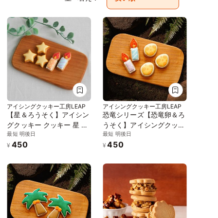
アイシングクッキー工房LEAP
アイシングクッキー工房LEAP
【星＆ろうそく】アイシン
恐竜シリーズ【恐竜卵＆ろ
グクッキー クッキー 星 デ
うそく】アイシングクッキ
最短 明後日
最短 明後日
コレーションケーキ オリ
ー クッキー デコレーショ
450
450
ジナルケーキ 誕生日 バー
ンケーキ オリジナルケー
¥
¥
スデー ケーキ かわいい お
キ 誕生日
菓子 推し活 推しケーキ