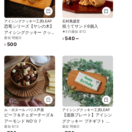
アイシングクッキー工房LEAP
石村萬盛堂
恐竜シリーズ【ヤシの木】
祝うてサンド6個入
5
(1)
最短 8/12
アイシングクッキー クッ
540～
最短 明後日
キー デコレーションケー
¥
500
キ オリジナルケーキ 誕生
¥
日
ル・ボヌール パリス芦屋
アイシングクッキー工房LEAP
ビーフ＆チェダーチーズ＆
【道路プレート】アイシン
アーモンド NO'０７
グクッキー プチギフト か
最短 8/13
最短 明後日
わいい お菓子