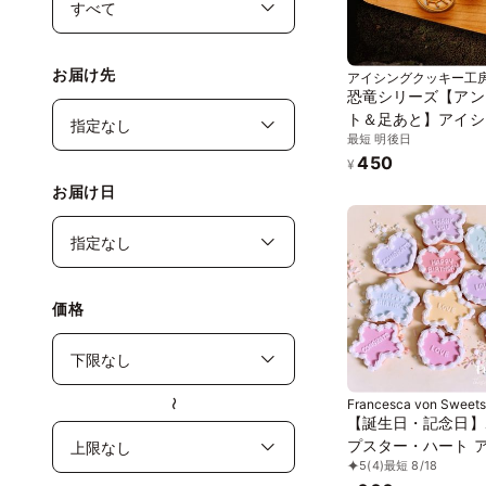
お届け先
アイシングクッキー工房
恐竜シリーズ【アン
ト＆足あと】アイシ
最短 明後日
ッキー クッキー デ
450
ションケーキ オリ
¥
ケーキ 誕生日
お届け日
価格
Francesca von Sweets
〜
【誕生日・記念日】
プスター・ハート 
5
(4)
最短 8/18
ングクッキー 1枚入