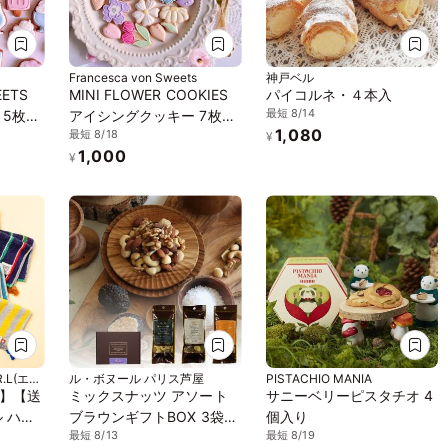
Francesca von Sweets
神戸ベル
EETS
MINI FLOWER COOKIES
パイコルネ・４本入
最短 8/14
 5枚入
アイシングクッキー 7枚入
1,080
最短 8/18
り
¥
1,000
¥
.L(エー
ル・ボヌール パリス芦屋
PISTACHIO MANIA
】【送
ミックスナッツ アソート
サニーベリーピスタチオ 4
 ハン
ブラウンギフトBOX 3袋入
個入り
最短 8/13
最短 8/19
サンド
り No.34 ※お中元2026