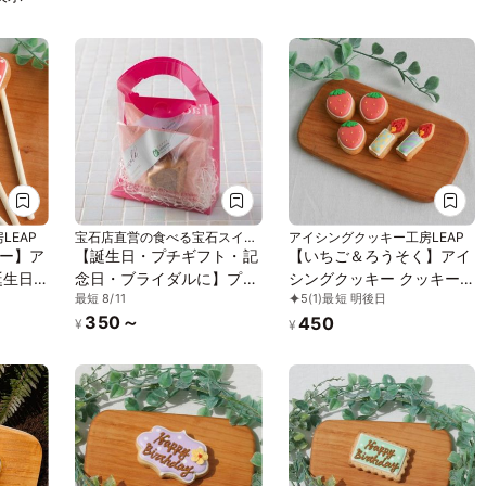
LEAP
宝石店直営の食べる宝石スイー
アイシングクッキー工房LEAP
ツ店ビジュエルパフェ
ー】ア
【誕生日・プチギフト・記
【いちご＆ろうそく】アイ
念日・ブライダルに】プレ
シングクッキー クッキー
最短 8/11
5
(1)
最短 明後日
字 デコ
スパフェサンド2個入り
誕生日 デコレーションケ
350～
450
オリジ
ーキ オリジナルケーキ 誕
¥
¥
 お菓
生日 いちご 苺 イチゴ バー
キ
スデー ケーキ かわいい お
菓子 推し活 推しケーキ