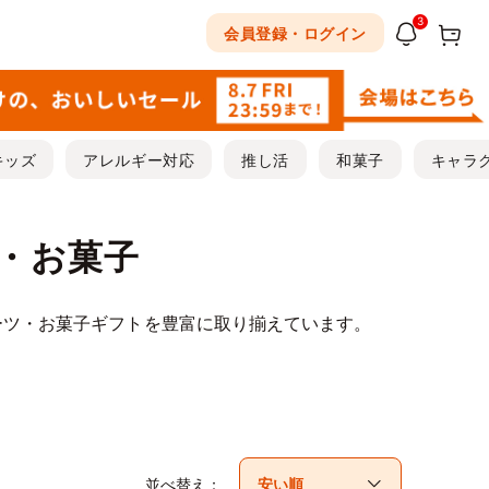
3
会員登録・ログイン
キッズ
アレルギー対応
推し活
和菓子
キャラ
ツ・お菓子
ーツ・お菓子ギフトを豊富に取り揃えています。
並べ替え：