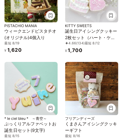
PISTACHIO MANIA
KITTY SWEETS
ウィークエンドピスタチオ
誕生日アイシングクッキー
(オリジナル)4個入り
2枚セット（ハート・ケー
最短 8/19
4.66
(134)
最短 8/12
キ）《色が選べる》
1,620
1,700
¥
¥
* le ciel bleu * ～青空～
フリアンディーズ
ぷっくりアルファベットお
くまさんアイシングクッキ
誕生日セット(9文字)
ーギフト
最短 8/15
最短 8/16