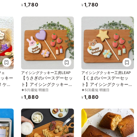
1,780
1,780
ト ケー
フト かわいい お菓子 車 ク
¥
¥
パトカ
ルマ 働く車 カー 交通 工事
ケーキト
車両 ゴミ収集車 ショベル
お菓子
カー ダンプカー ブルドー
ザー
フェ
アイシングクッキー工房LEAP
アイシングクッキー工房LEAP
クッキー
【うさぎのバースデーセッ
【くまのバースデーセッ
！ケー
ト】アイシングクッキー
ト】アイシングクッキー
5
(1)
最短 明後日
5
(3)
最短 明後日
クッキー ケーキデコレー
クッキー ケーキデコレー
1,880
1,880
ション バースデーケーキ
ション バースデーケーキ
¥
¥
誕生日 ケーキトッピング
誕生日 ケーキトッピング
ケーキデコレーション か
ケーキデコレーション か
わいい お菓子 うさぎ 女の
わいい お菓子 くま 女の子
子 男の子
男の子