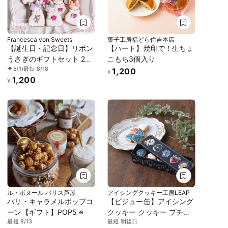
Francesca von Sweets
菓子工房福どら住吉本店
【誕生日・記念日】リボン
【ハート】焼印で！生ちょ
うさぎのギフトセット 2枚
こもち3個入り
5
(1)
最短 8/18
入り
1,200
¥
1,200
¥
ル・ボヌール パリス芦屋
アイシングクッキー工房LEAP
パリ・キャラメルポップコ
【ビジュー缶】アイシング
ーン【ギフト】POP5 ※
クッキー クッキー プチギ
最短 8/13
最短 明後日
フト 贈り物 おやつ お茶菓