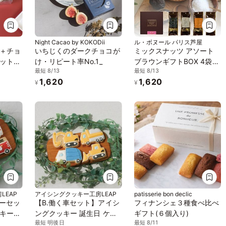
Night Cacao by KOKODii
ル・ボヌール パリス芦屋
＋チョ
いちじくのダークチョコが
ミックスナッツ アソート
ット
け・リピート率No.1_
ブラウンギフトBOX 4袋入
最短 8/13
最短 8/13
用、無
り No.43 ※お中元2026
1,620
1,620
¥
¥
LEAP
アイシングクッキー工房LEAP
patisserie bon declic
キーセッ
【B.働く車セット】アイシ
フィナンシェ３種食べ比べ
キー
ングクッキー 誕生日 ケー
ギフト(６個入り)
最短 明後日
最短 8/11
防車 パ
キデコレーション プチギ