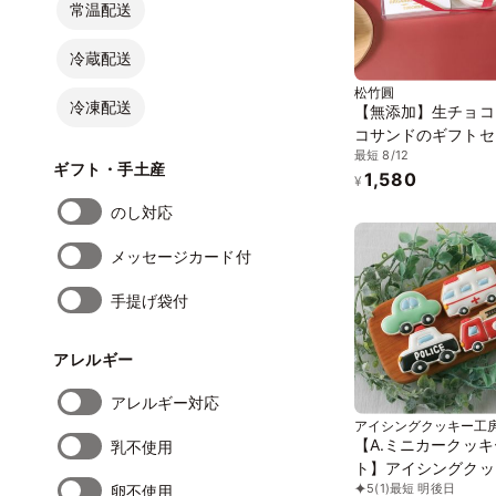
常温配送
冷蔵配送
松竹圓
冷凍配送
【無添加】生チョコ
コサンドのギフトセ
最短 8/12
【小麦、乳、卵不使
ギフト・手土産
1,580
添加、有機】
¥
のし対応
メッセージカード付
手提げ袋付
アレルギー
アレルギー対応
アイシングクッキー工房
【A.ミニカークッ
乳不使用
ト】アイシングクッ
5
(1)
最短 明後日
卵不使用
クッキー 救急車 消