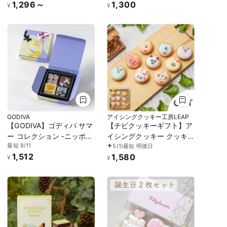
1,296～
1,300
子 かわいい お菓子 ダイヤ
¥
¥
クッキー缶 缶
GODIVA
アイシングクッキー工房LEAP
【GODIVA】ゴディバ サマ
【チビクッキーギフト】ア
ー コレクション -ニッポン
イシングクッキー クッキ
最短 8/11
5
(1)
最短 明後日
の夏-（4粒入）お中元
ー ギフト 詰め合わせ ブタ
1,512
1,580
2026
イヌ 犬 クマ ネコ 猫 スマ
¥
¥
イル ハート ウサギ パンダ
カエル かわいい お菓子