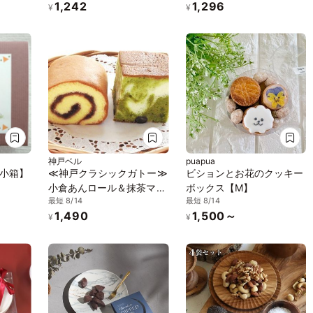
1,242
1,296
イエロ
¥
¥
神戸ベル
puapua
小箱】
≪神戸クラシックガトー≫
ビションとお花のクッキー
小倉あんロール＆抹茶マー
ボックス【M】
最短 8/14
最短 8/14
ブル
1,490
1,500～
¥
¥