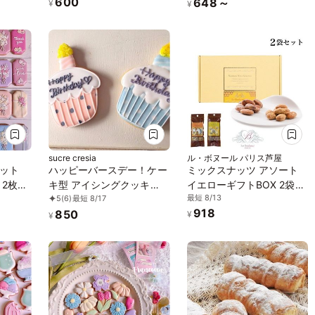
600
648～
¥
¥
sucre cresia
ル・ボヌール パリス芦屋
ット
ハッピーバースデー！ケー
ミックスナッツ アソート
 2枚入
キ型 アイシングクッキ
イエローギフトBOX 2袋入
最短 8/13
5
(6)
最短 8/17
ー！
り※お中元2026
918
850
¥
¥