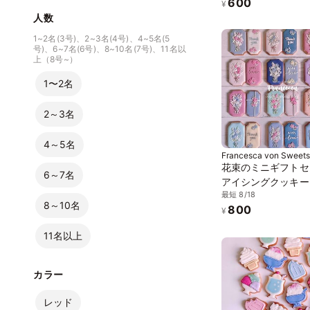
600
¥
人数
1~2名(3号)、2~3名(4号)、4~5名(5
号)、6~7名(6号)、8~10名(7号)、11名以
上（8号~）
1〜2名
2～3名
4～5名
Francesca von Sweets
花束のミニギフトセ
6～7名
アイシングクッキー
最短 8/18
り
8～10名
800
¥
11名以上
カラー
レッド