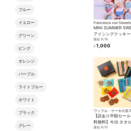
ブルー
イエロー
Francesca von Sweets
MINI SUMMER SW
アイシングクッキー
グリーン
最短 8/18
り お中元2026
1,000
¥
ピンク
オレンジ
パープル
ライトブルー
ホワイト
ワッフル・ケーキの店 R
ブラック
ル・エル)
【訳あり半額セール
料無料】今治 タオル
グレー
最短 8/10
カチ＆ クリスピー