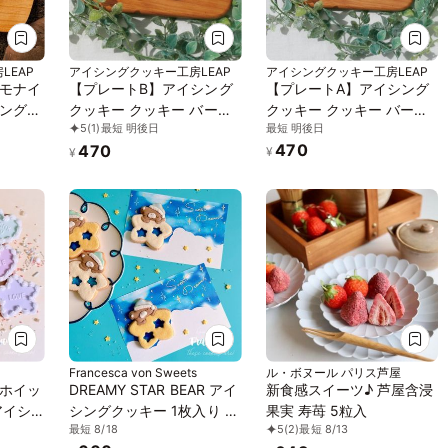
LEAP
アイシングクッキー工房LEAP
アイシングクッキー工房LEAP
モナイ
【プレートB】アイシング
【プレートA】アイシング
ングク
クッキー クッキー バース
クッキー クッキー バース
最短 明後日
5
(1)
最短 明後日
コレー
デープレート
デープレート
470
470
ジナル
HappyBirthday 誕生日 デ
HappyBirthday 誕生日 デ
¥
¥
コレーションケーキ オリ
コレーションケーキ オリ
ジナルケーキ かわいい お
ジナルケーキ かわいい お
菓子
菓子
Francesca von Sweets
ル・ボヌール パリス芦屋
ホイッ
DREAMY STAR BEAR アイ
新食感スイーツ♪ 芦屋含浸
アイシ
シングクッキー 1枚入り お
果実 寿苺 5粒入
最短 8/18
5
(2)
最短 8/13
り
中元2026