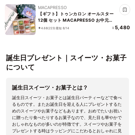
MACAPRESSO
【ギフト】トゥンカロン オールスター
12個 セット MACAPRESSO お中元
2026
5,480
¥
4.68
(223)
最短 8/14
誕生日プレゼント｜スイーツ・お菓子
について
誕生日スイーツ・お菓子とは？
誕生日スイーツ・お菓子とは誕生日パーティーなどで食べ
るものです。またお誕生日を迎える人にプレゼントするた
めのスイーツやお菓子などもあります。おめでたいお祝い
に贈ったり食べたりするお菓子なので、見た目も華やかで
おしゃれなものが多いのが特徴です。スイーツやお菓子を
プレゼントする時はラッピングにこだわるとおしゃれに見