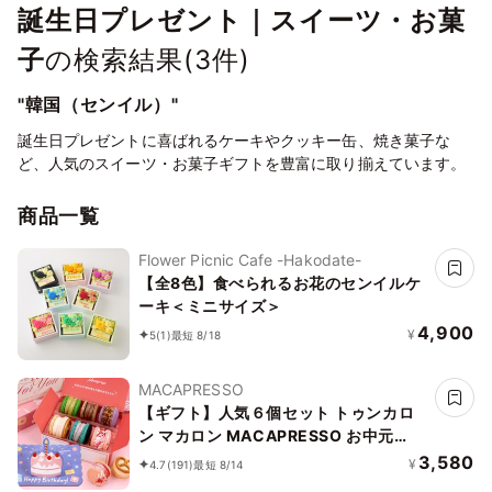
誕生日プレゼント｜スイーツ・お菓
子
の検索結果(
3
件)
"韓国（センイル）"
誕生日プレゼントに喜ばれるケーキやクッキー缶、焼き菓子な
ど、人気のスイーツ・お菓子ギフトを豊富に取り揃えています。
商品一覧
Flower Picnic Cafe -Hakodate-
【全8色】食べられるお花のセンイルケ
ーキ＜ミニサイズ＞
4,900
¥
5
(1)
最短 8/18
MACAPRESSO
【ギフト】人気６個セット トゥンカロ
ン マカロン MACAPRESSO お中元
2026
3,580
¥
4.7
(191)
最短 8/14