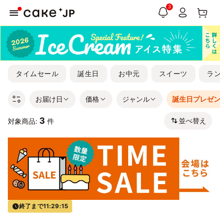
3
タイムセール
誕生日
お中元
スイーツ
ラ
お届け日
価格
ジャンル
誕生日プレゼ
3
並べ替え
対象商品:
件
終了まで
11:29:15