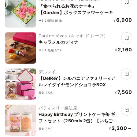
『食べられるお花のケーキ』
【Garden】ボックスフラワーケーキ
6,900
¥
5
(2)
最短 8/18
Cagi de rêves（キャギ ド レーブ）
キャラメルカディナ
2,160
¥
5
(1)
最短 8/19
デルレイ
【DelReY】シルバニアファミリー×デ
ルレイダイヤモンドショコラBOX
7,560
¥
最短 8/25
パティスリー魔法庵
Happy Birthday プリントケーキ缶 ギ
フトセット（250ml×2缶）【いちご・
もも】
2,200～
¥
最短 8/10