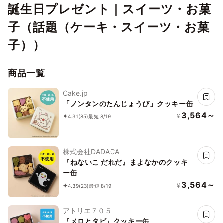
誕生日プレゼント｜スイーツ・お菓
子（話題（ケーキ・スイーツ・お菓
子））
商品一覧
Cake.jp
「ノンタンのたんじょうび」クッキー缶
3,564～
¥
4.31
(85)
最短 8/19
株式会社DADACA
『ねないこ だれだ』まよなかのクッキ
ー缶
3,564～
¥
4.39
(23)
最短 8/19
アトリエ７０５
『メロとタビ』クッキー缶