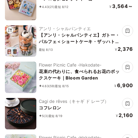
3,564～
¥
4.43
(21)
最短 8/12
アンリ・シャルパンティエ
【アンリ・シャルパンティエ】ガトー・
パルフェ＜ショートケーキ・ザッハトル
テ＞バースデーセット
2,376
¥
最短 8/13
Flower Picnic Cafe -Hakodate-
花束の代わりに、食べられるお花のボッ
クスケーキ｜Bloom Garden
6,900
¥
4.63
(59)
最短 8/15
Cagi de rêves（キャギ ド レーブ）
コフレロン
2,160
¥
5
(3)
最短 8/19
Flower Picnic Cafe -Hakodate-