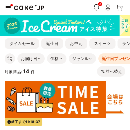
3
タイムセール
誕生日
お中元
スイーツ
ラ
お届け日
価格
ジャンル
誕生日プレゼ
14
並べ替え
対象商品:
件
終了まで
11:18:36