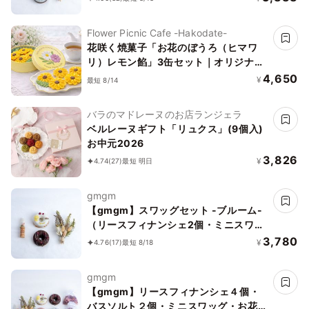
Flower Picnic Cafe -Hakodate-
花咲く焼菓子「お花のぼうろ（ヒマワ
リ）レモン餡」3缶セット｜オリジナル
紙袋を3枚
4,650
¥
最短 8/14
バラのマドレーヌのお店ランジェラ
ベルレーヌギフト「リュクス」(9個入)
お中元2026
3,826
¥
4.74
(27)
最短 明日
gmgm
【gmgm】スワッグセット -ブルーム-
（リースフィナンシェ2個・ミニスワッ
グ・お花のマグネット）
3,780
¥
4.76
(17)
最短 8/18
gmgm
【gmgm】リースフィナンシェ４個・
バスソルト２個・ミニスワッグ・お花の