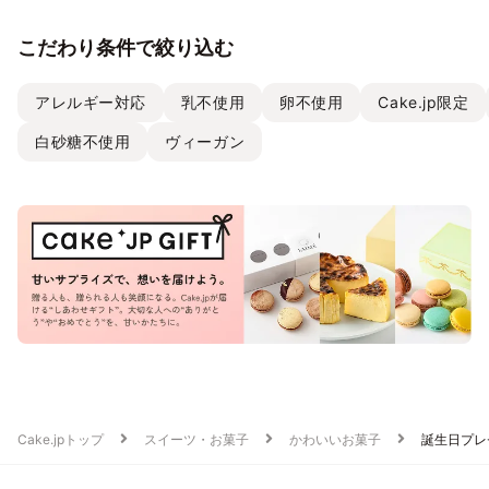
こだわり条件で絞り込む
アレルギー対応
乳不使用
卵不使用
Cake.jp限定
白砂糖不使用
ヴィーガン
Cake.jpトップ
スイーツ・お菓子
かわいいお菓子
誕生日プレ