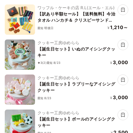
ワッフル・ケーキの店 R.L(エール・エル)
【訳あり半額セール】【送料無料】今治
タオル ハンカチ＆ クリスピーサンドワ
ッフル セット【イエロー】
1,210～
¥
最短 明後日
クッキー工房ゆめらら
【誕生日セット】いぬのアイシングクッ
キー
3,000
¥
3
(2)
最短 8/23
クッキー工房ゆめらら
【誕生日セット】ラブリーなアイシング
クッキー
3,000
¥
最短 8/23
クッキー工房ゆめらら
【誕生日セット】ボールのアイシングク
ッキー
2,500
¥
最短 8/23