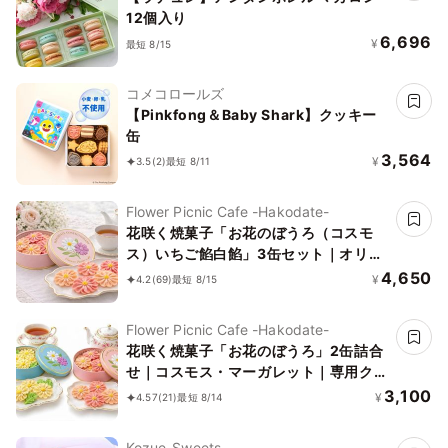
12個入り
6,696
¥
最短 8/15
コメコロールズ
【Pinkfong＆Baby Shark】クッキー
缶
3,564
¥
3.5
(2)
最短 8/11
Flower Picnic Cafe -Hakodate-
花咲く焼菓子「お花のぼうろ（コスモ
ス）いちご餡白餡」3缶セット｜オリジ
ナル紙袋を3枚
4,650
¥
4.2
(69)
最短 8/15
Flower Picnic Cafe -Hakodate-
花咲く焼菓子「お花のぼうろ」2缶詰合
せ｜コスモス・マーガレット｜専用クリ
アケース付き｜
3,100
¥
4.57
(21)
最短 8/14
Kozue-Sweets