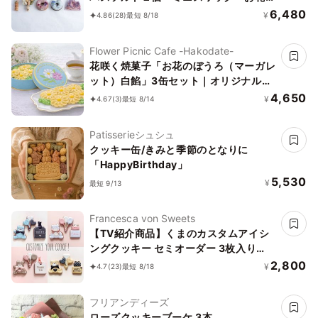
コルクマグネットのセット
6,480
¥
4.86
(28)
最短 8/18
Flower Picnic Cafe -Hakodate-
花咲く焼菓子「お花のぼうろ（マーガレ
ット）白餡」3缶セット｜オリジナル紙
袋を3枚
4,650
¥
4.67
(3)
最短 8/14
Patisserieシュシュ
クッキー缶/きみと季節のとなりに
「HappyBirthday」
5,530
¥
最短 9/13
Francesca von Sweets
【TV紹介商品】くまのカスタムアイシ
ングクッキー セミオーダー 3枚入り
【誕生日・推し活】
2,800
¥
4.7
(23)
最短 8/18
フリアンディーズ
ローズクッキーブーケ 3本