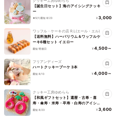
クッキー工房ゆめらら
【誕生日セット】海のアイシングクッキ
ー
3,000
¥
5
(1)
最短 8/23
ワッフル・ケーキの店 R.L(エール・エル)
【送料無料】ハーバリウム＆ワッフルケ
ーキ6種セット イエロー
4,500～
¥
最短 明後日
フリアンディーズ
ハートクッキーブーケ 3本
4,000～
¥
最短 8/13
クッキー工房ゆめらら
【和風ギフトセット】還暦・古希・喜
寿・傘寿・米寿・卒寿・白寿のアイシン
グクッキーセット
3,600
¥
最短 8/23