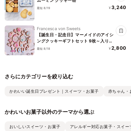
ムーミン クッキー缶
3,240
¥
最短 8/19
Francesca von Sweets
【誕生日・記念日】マーメイドのアイシ
ングクッキーギフトセット 9枚～入り
お中元2026
2,800
¥
最短 8/18
さらにカテゴリーを絞り込む
かわいい誕生日プレゼント｜スイーツ・お菓子
赤ちゃん・
かわいいお菓子以外のテーマから選ぶ
おいしいスイーツ・お菓子
アレルギー対応お菓子・スイー