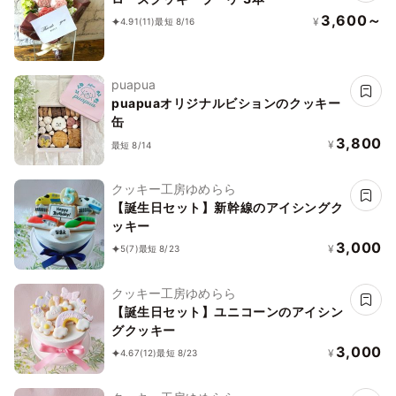
3,600～
¥
4.91
(11)
最短 8/16
puapua
puapuaオリジナルビションのクッキー
缶
3,800
¥
最短 8/14
クッキー工房ゆめらら
【誕生日セット】新幹線のアイシングク
ッキー
3,000
¥
5
(7)
最短 8/23
クッキー工房ゆめらら
【誕生日セット】ユニコーンのアイシン
グクッキー
3,000
¥
4.67
(12)
最短 8/23