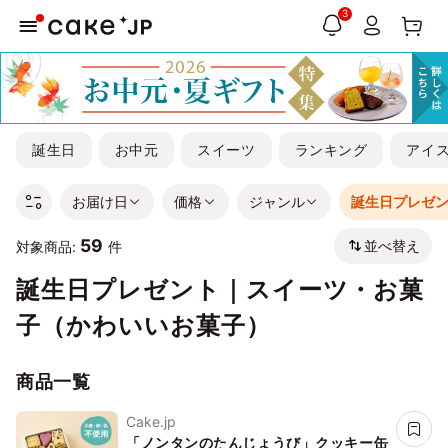
3
誕生日
お中元
スイーツ
ランキング
アイ
お届け日
価格
ジャンル
誕生日プレゼ
59
並べ替え
対象商品:
件
誕生日プレゼント｜スイーツ・お菓
子（かわいいお菓子）
商品一覧
Cake.jp
「ノンタンのたんじょうび」クッキー缶