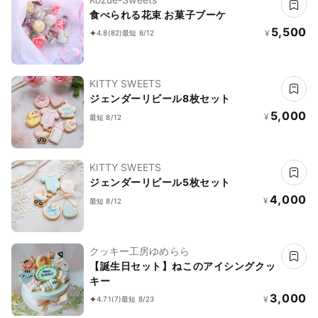
食べられる花束 お菓子ブーケ
5,500
¥
4.8
(82)
最短 8/12
KITTY SWEETS
ジェンダーリビール8枚セット
5,000
¥
最短 8/12
KITTY SWEETS
ジェンダーリビール5枚セット
4,000
¥
最短 8/12
クッキー工房ゆめらら
【誕生日セット】ねこのアイシングクッ
キー
3,000
¥
4.71
(7)
最短 8/23