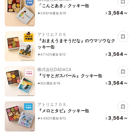
「こんとあき」クッキー缶
3,564～
¥
3.93
(14)
最短 8/19
アトリエ７０５
『おまえうまそうだな』のウマソウなク
ッキー缶
3,564～
¥
4.71
(21)
最短 8/12
株式会社DADACA
『リサとガスパール』クッキー缶
3,564～
¥
5
(2)
最短 8/19
アトリエ７０５
『メロとタビ』クッキー缶
3,564～
¥
4.43
(21)
最短 8/12