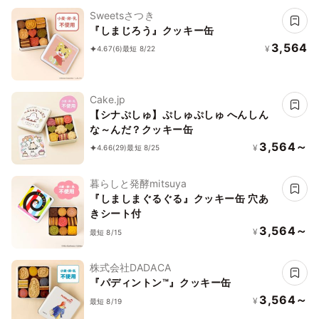
Sweetsさつき
『しまじろう』クッキー缶
3,564
¥
4.67
(6)
最短 8/22
Cake.jp
【シナぷしゅ】ぷしゅぷしゅ へんしん
な～んだ？クッキー缶
3,564～
¥
4.66
(29)
最短 8/25
暮らしと発酵mitsuya
『しましまぐるぐる』クッキー缶 穴あ
きシート付
3,564～
¥
最短 8/15
株式会社DADACA
『パディントン™』クッキー缶
3,564～
¥
最短 8/19