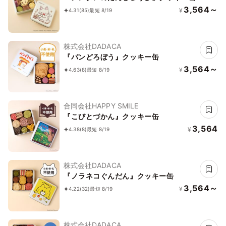
3,564～
¥
4.31
(85)
最短 8/19
株式会社DADACA
『パンどろぼう』クッキー缶
3,564～
¥
4.63
(8)
最短 8/19
合同会社HAPPY SMILE
『こびとづかん』クッキー缶
3,564
¥
4.38
(8)
最短 8/19
株式会社DADACA
『ノラネコぐんだん』クッキー缶
3,564～
¥
4.22
(32)
最短 8/19
株式会社DADACA