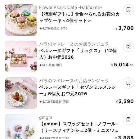
Flower Picnic Cafe -Hakodate-
【特別ギフトに】✿食べられるお花のカ
ップケーキ＜4個セット＞
3,780
¥
4.75
(8)
最短 8/15
バラのマドレーヌのお店ランジェラ
ベルレーヌギフト「リュクス」（12個
入）お中元2026
5,014～
¥
5
(3)
最短 明日
バラのマドレーヌのお店ランジェラ
ベルレーヌギフト「セゾンミルメルシ
ー」5個入 お中元2026
2,290
¥
4.72
(43)
最短 明日
gmgm
【gmgm】スワッグセット -ノワール-
（リースフィナンシェ2個・ミニスワッ
グ・お花のマグネット）
3,888
¥
4.66
(32)
最短 8/18