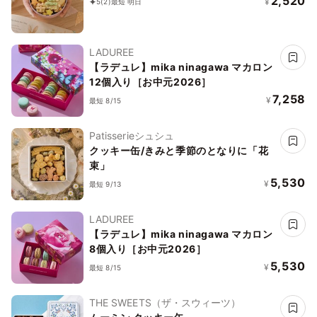
2,520
¥
5
(2)
最短 明日
LADUREE
【ラデュレ】mika ninagawa マカロン
12個入り［お中元2026］
7,258
¥
最短 8/15
Patisserieシュシュ
クッキー缶/きみと季節のとなりに「花
束」
5,530
¥
最短 9/13
LADUREE
【ラデュレ】mika ninagawa マカロン
8個入り［お中元2026］
5,530
¥
最短 8/15
THE SWEETS（ザ・スウィーツ）