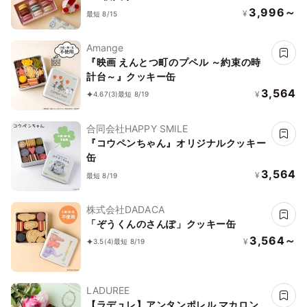
3,996～
¥
最短 8/15
Amange
『映画 えんとつ町のプペル ～約束の時
計台～』クッキー缶
3,564
¥
4.67
(3)
最短 8/19
合同会社HAPPY SMILE
『コウペンちゃん』オリジナルクッキー
缶
3,564
¥
最短 8/19
株式会社DADACA
「ぞうくんのさんぽ」クッキー缶
3,564～
¥
3.5
(4)
最短 8/19
LADUREE
【ラデュレ】アンタンポレル マカロン