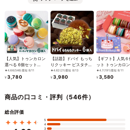
12/6
7
8
9
10
11
12
⭘
⭘
⭘
⭘
⭘
⭘
⭘
12/13
14
15
16
17
18
19
⭘
⭘
⭘
⭘
⭘
⭘
⭘
12/20
21
22
23
24
25
26
⭘
⭘
⭘
⭘
⭘
⭘
⭘
12/27
28
29
30
31
1/1
2
⭘
⭘
⭘
⭘
⭘
⭘
⭘
【人気】トゥンカロン
【話題】ドバイ もっち
【ギフト】人気６
選べる 6個セット
りクッキー ピスタチオ
ット トゥンカロン
1/3
4
5
6
7
8
9
MACAPRESSO マカロ
6個セット お中元2026
ロン MACAPRESSO
4.66
(546)
最短 8/11
4.62
(21)
最短 8/13
4.7
(191)
最短 8/11
⭘
⭘
⭘
⭘
⭘
⭘
⭘
3,780
3,980
3,580
ン
中元2026
¥
¥
¥
1/10
11
12
13
14
15
16
⭘
⭘
⭘
⭘
⭘
⭘
⭘
商品の口コミ・評判（546件）
1/17
18
19
20
21
22
23
⭘
⭘
⭘
⭘
⭘
⭘
⭘
総合評価
1/24
25
26
27
28
29
30
5
⭘
⭘
⭘
⭘
⭘
⭘
⭘
4
3