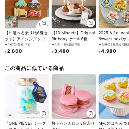
PR
【H.選べる乗り物6種セ
【10 Mineets】Original
2025 A / cupca
ット】アイシングクッキ
Birthday ケーキ6種
flowers box
ー クッキー 救急車 消防
キ6個セット
4.67
(3)
最短 明日
4.51
(488)
最短 明日
4.59
(228)
最短 明後
2,800
3,480
4,980
車 パトカー 車 プチギフ
¥
¥
¥
ト ケーキデコレーショ
ン パトカー 男の子 誕生
この商品に似ている商品
日 ケーキトッピング か
わいい お菓子
PR
『ONE PIECE』シーグ
桜トゥンカロン3個入り
Myuのはちみつ