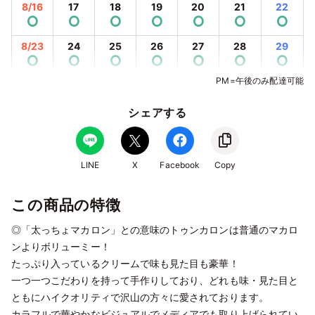
8/16
17
18
19
20
21
22
⭘
⭘
⭘
⭘
⭘
⭘
⭘
8/23
24
25
26
27
28
29
⭘
⭘
⭘
⭘
⭘
⭘
⭘
PM=午後のみ配達可能
8/30
31
9/1
2
3
4
5
⭘
⭘
⭘
⭘
⭘
⭘
⭘
シェアする
9/6
7
8
9
10
11
12
⭘
⭘
⭘
⭘
⭘
⭘
⭘
9/13
14
15
16
17
18
19
LINE
X
Facebook
Copy
⭘
⭘
⭘
⭘
⭘
⭘
⭘
この商品の特徴
9/20
21
22
23
24
25
26
⭘
⭘
✕
✕
✕
⭘
⭘
◎「太っちょマカロン」との意味のトゥンカロンは普通のマカロ
9/27
28
29
30
10/1
2
3
ンよりボリューミー！
⭘
⭘
⭘
⭘
⭘
⭘
⭘
たっぷり入っているクリームで味も見た目も豪華！
一つ一つこだわりを持って手作りしており、どれも味・見た目と
10/4
5
6
7
8
9
10
⭘
⭘
⭘
⭘
⭘
⭘
⭘
ともにハイクオリティで沢山の方々に愛されております。
カラフルで華やかなビジュアルでメディアでも取り上げられてい