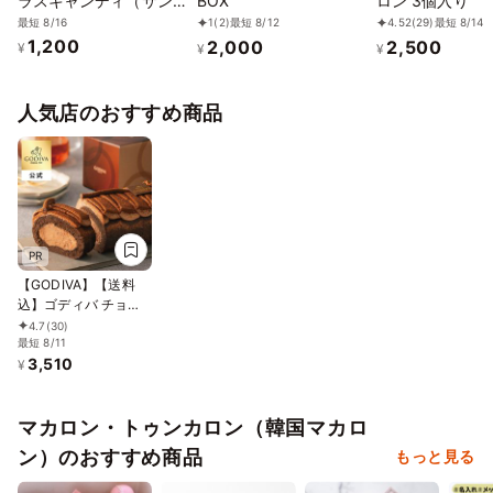
ラスキャンディ（サン
BOX
ロン 3個入り
ジ）
最短 8/16
1
(2)
最短 8/12
4.52
(29)
最短 8/14
1,200
2,000
2,500
¥
¥
¥
人気店のおすすめ商品
PR
【GODIVA】【送料
込】ゴディバ チョコ
レートロールケーキ
4.7
(30)
お中元2026
最短 8/11
3,510
¥
マカロン・トゥンカロン（韓国マカロ
ン）のおすすめ商品
もっと見る