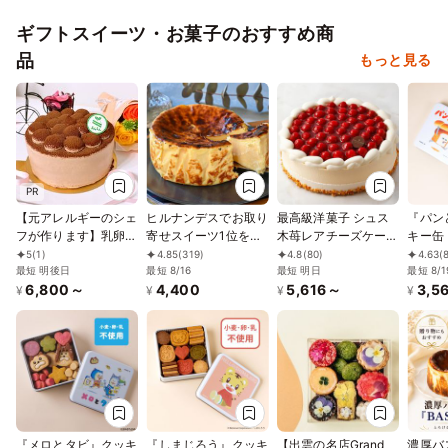
ギフトスイーツ・お菓子のおすすめ商
品
もっと見る
PR
【元アレルギーのシェ
ヒルナンデスでお取り
最高級洋菓子 シュス
『パン
フが作ります】乳卵小
寄せスイーツ1位を獲
木苺レアチーズケーキ
キー缶
麦不使用／アレルギー
得！誕生日に 熟成で
15cm (記念日＆)
5
(1)
4.85
(319)
4.8
(80)
4.63
(
対応ケーキ／チョコレ
最短 明後日
旨味成分約2倍！グル
最短 8/16
最短 明日
最短 8/1
6,800～
4,400
5,616～
3,5
ートケーキ4号
テンフリーの「熟成バ
¥
¥
¥
¥
（12cm）ヴィーガン
スクチーズケーキ」
対応
誕生日プレゼント
『メロとタビ』クッキ
『しまじろう』クッキ
【出雲の名店Grand
濃厚バ