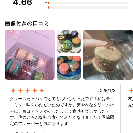
4.66
1/31
2/1
2
3
4
5
6
2
1
⭘
⭘
⭘
⭘
✕
✕
✕
2/7
8
9
10
11
12
13
画像付きの口コミ
✕
✕
✕
✕
✕
✕
✕
2/14
15
16
17
18
19
20
✕
✕
✕
✕
✕
✕
✕
2/21
22
23
24
25
26
27
✕
✕
✕
✕
✕
✕
✕
2/28
3/1
2
3
4
5
6
✕
✕
✕
✕
✕
✕
✕
2026/1/3
クリームたっぷりでとてもおいしかったです！私はチョ
友
コミント味をいただいたのですが、爽やかなクリームの
見
中にチョコチップがあったりして食感も楽しかったで
す。他のいろんな味も食べてみたくなりました！季節限
定のフレーバーも気になります。