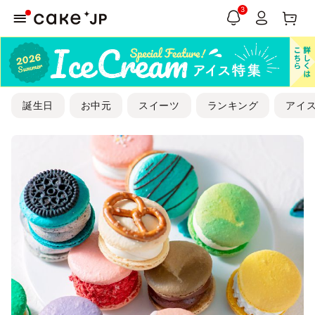
3
誕生日
お中元
スイーツ
ランキング
アイ