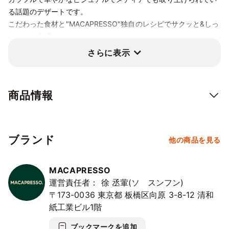
10/11
12
13
14
15
16
17
る話題のデザートです。
⭘
⭘
✕
⭘
⭘
⭘
⭘
こだわった食材と"MACAPRESSO"独自のレシピでサクッと&しっ
10/18
19
20
21
22
23
24
とりした食感をだしました。
⭘
⭘
⭘
⭘
⭘
⭘
⭘
さらに表示
10/25
26
27
28
29
30
31
⭘
⭘
⭘
⭘
⭘
⭘
⭘
※季節によって種類が変更になる場合がございます。
あらかじめご了承ください。
11/1
2
3
4
5
6
7
商品情報
⭘
⭘
⭘
⭘
⭘
⭘
⭘
◎マカロンの美味しい食べ方
11/8
9
10
11
12
13
14
召し上がる前日に冷蔵庫で解凍することをお勧めします。
⭘
⭘
⭘
⭘
⭘
⭘
⭘
表面の中心部を指で軽く押して少し凹むくらいが一番美味しくお
ブランド
他の商品を見る
召し上がりいただける状態です。
11/15
16
17
18
19
20
21
⭘
⭘
⭘
⭘
⭘
⭘
⭘
MACAPRESSO
11/22
23
24
25
26
27
28
運営責任者： 徐 丞葷(ソ スンフン)
⭘
⭘
⭘
⭘
⭘
⭘
⭘
〒173-0036
東京都
板橋区向原
3-8-12 清和
11/29
30
12/1
2
3
4
5
紙工業ビル1階
⭘
⭘
⭘
⭘
⭘
⭘
⭘
ブックマークを追加