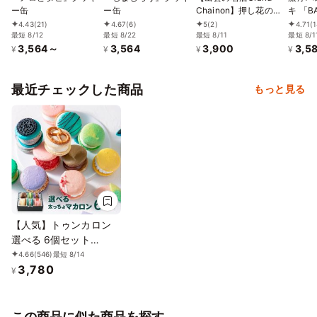
ー缶
ー缶
Chainon】押し花のク
キ 「B
ッキー缶 ママルニー
4号（
4.43
(21)
4.67
(6)
5
(2)
4.71
(1
最短 8/12
最短 8/22
最短 8/11
さとと
最短 8/1
3,564～
3,564
3,900
3,5
どけ
¥
¥
¥
¥
最近チェックした商品
もっと見る
【人気】トゥンカロン
選べる 6個セット
MACAPRESSO マカロ
4.66
(546)
最短 8/14
3,780
ン
¥
この商品に似た商品を探す