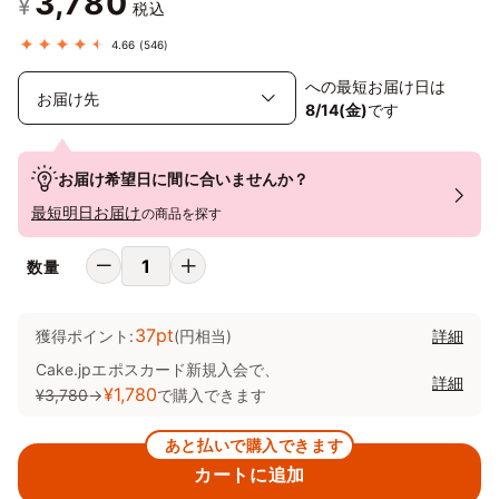
3,780
¥
税込
4.66
(546)
への最短お届け日は
8/14(金)
です
お届け希望日に間に合いませんか？
最短明日お届け
の商品を探す
数量
37pt
獲得ポイント:
(円相当)
詳細
Cake.jpエポスカード新規入会で、
詳細
¥1,780
¥3,780
→
で購入できます
あと払いで購入できます
カートに追加