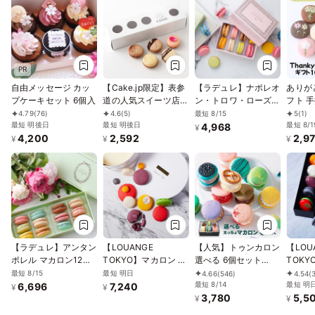
PR
自由メッセージ カッ
【Cake.jp限定】表参
【ラデュレ】ナポレオ
ありが
プケーキセット 6個入
道の人気スイーツ店
ン・トロワ・ローズ
フト 
[EMME]の実力派パテ
マカロン8個入り
ジ/イラ
最短 8/15
4.79
(76)
4.6
(5)
5
(1)
最短 明後日
ィシエが作る トリュ
最短 明後日
入り
最短 8/1
4,968
¥
4,200
2,592
2,9
フ香るマカロンショコ
¥
¥
¥
ラバリエ
【ラデュレ】アンタン
【LOUANGE
【人気】トゥンカロン
【LOU
ポレル マカロン12個
TOKYO】マカロン チ
選べる 6個セット
TOK
入り
ーズケーキ お中元
MACAPRESSO マカ
最短 8/15
最短 明日
4.66
(546)
4.54
(
2026
ロン
最短 8/14
最短 明
6,696
7,240
¥
¥
3,780
5,5
¥
¥