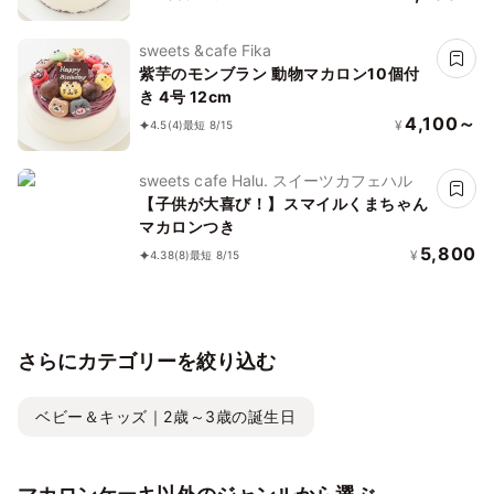
sweets &cafe Fika
紫芋のモンブラン 動物マカロン10個付
き 4号 12cm
4,100～
¥
4.5
(4)
最短 8/15
sweets cafe Halu. スイーツカフェハル
【子供が大喜び！】スマイルくまちゃん
マカロンつき
5,800
¥
4.38
(8)
最短 8/15
さらにカテゴリーを絞り込む
ベビー＆キッズ｜2歳～3歳の誕生日