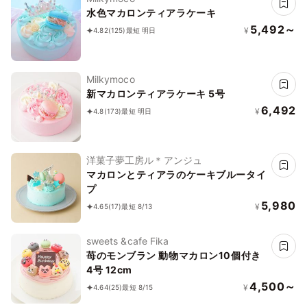
水色マカロンティアラケーキ
5,492～
¥
4.82
(125)
最短 明日
Milkymoco
新マカロンティアラケーキ 5号
6,492
¥
4.8
(173)
最短 明日
洋菓子夢工房ル＊アンジュ
マカロンとティアラのケーキブルータイ
プ
5,980
¥
4.65
(17)
最短 8/13
sweets &cafe Fika
苺のモンブラン 動物マカロン10個付き
4号 12cm
4,500～
¥
4.64
(25)
最短 8/15