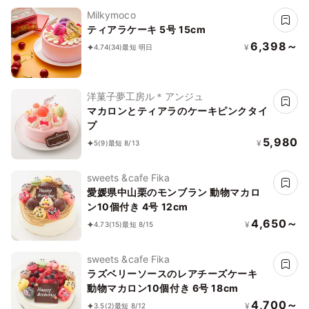
Milkymoco
ティアラケーキ 5号 15cm
6,398～
¥
4.74
(34)
最短 明日
洋菓子夢工房ル＊アンジュ
マカロンとティアラのケーキピンクタイ
プ
5,980
¥
5
(9)
最短 8/13
sweets &cafe Fika
愛媛県中山栗のモンブラン 動物マカロ
ン10個付き 4号 12cm
4,650～
¥
4.73
(15)
最短 8/15
sweets &cafe Fika
ラズベリーソースのレアチーズケーキ
動物マカロン10個付き 6号 18cm
4,700～
¥
3.5
(2)
最短 8/12