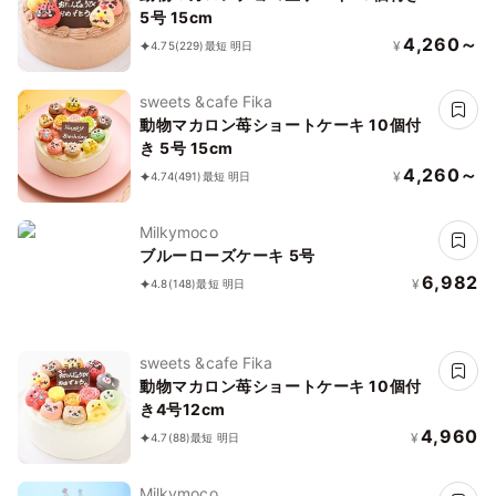
5号 15cm
4,260～
¥
4.75
(229)
最短 明日
sweets &cafe Fika
動物マカロン苺ショートケーキ 10個付
き 5号 15cm
4,260～
¥
4.74
(491)
最短 明日
Milkymoco
ブルーローズケーキ 5号
6,982
¥
4.8
(148)
最短 明日
sweets &cafe Fika
動物マカロン苺ショートケーキ 10個付
き4号12cm
4,960
¥
4.7
(88)
最短 明日
Milkymoco