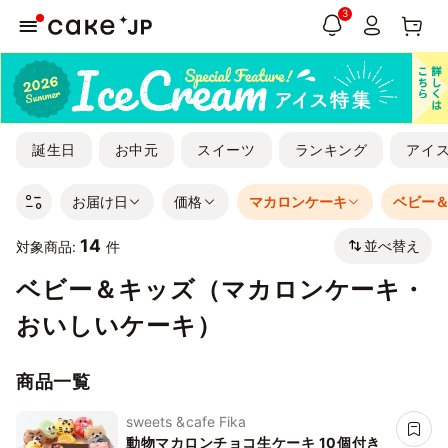
3
誕生日
お中元
スイーツ
ランキング
アイ
お届け日
価格
マカロンケーキ
ベビー
14
並べ替え
対象商品:
件
ベビー＆キッズ（マカロンケーキ・
おいしいケーキ）
商品一覧
sweets &cafe Fika
動物マカロンチョコ生ケーキ 10個付き