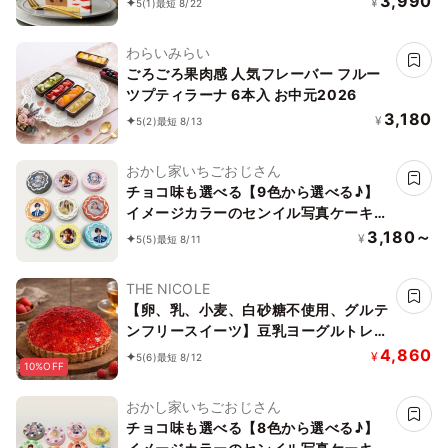
3,990
¥
5
(1)
最短 8/22
わらいみらい
ごろごろ果肉感 人気フレーバー フルー
ツプティラーナ 6本入 お中元2026
3,180
¥
5
(2)
最短 8/13
おかし家いちごおじさん
チョコ味も選べる【9色から選べる♪】
イメージカラーのセンイル写真ケーキ
ライン 3号 1～2名様向け
3,180～
¥
5
(5)
最短 8/11
THE NICOLE
【卵、乳、小麦、白砂糖不使用、グルテ
ンフリースイーツ】豆乳ヨーグルトレア
チーズケーキ 5号 15cm ～豆乳ヨーグル
4,860
¥
5
(6)
最短 8/12
10%OFF
トをベースに作り上げたレアチーズ～
《ヴィーガンスイーツ・ヴィーガンケー
おかし家いちごおじさん
キ》《無添加》《アレルギー配慮》
チョコ味も選べる【8色から選べる♪】