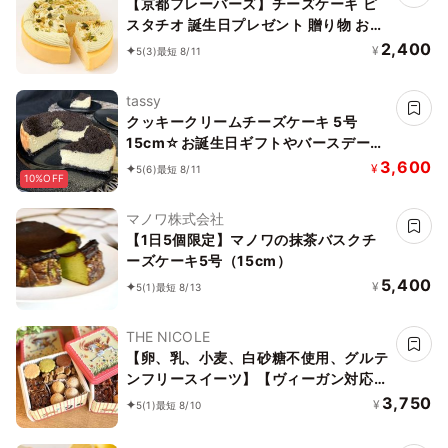
【京都フレーバーズ】チーズケーキ ピ
スタチオ 誕生日プレゼント 贈り物 お中
元2026
2,400
¥
5
(3)
最短 8/11
tassy
クッキークリームチーズケーキ 5号
15cm☆お誕生日ギフトやバースデーケ
ーキやお祝いプレゼントにも☆
3,600
¥
5
(6)
最短 8/11
10%OFF
マノワ株式会社
【1日5個限定】マノワの抹茶バスクチ
ーズケーキ5号（15cm）
5,400
¥
5
(1)
最短 8/13
THE NICOLE
【卵、乳、小麦、白砂糖不使用、グルテ
ンフリースイーツ】【ヴィーガン対応】
白馬にのって駆け巡ろう ボタニカルサ
3,750
¥
5
(1)
最短 8/10
ブレ缶