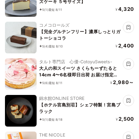
ズケーキ ５号サイズ】
4,320
¥
5
(1)
最短 8/11
コメコロールズ
【完全グルテンフリー】濃厚しっとりガ
トーショコラ
2,400
¥
5
(4)
最短 8/10
タルト専門店 心優-CotoyuSweets-
大人の和スイーツ さくらちーずたると
14cm 4〜6名様即日出荷 お届け指定可
早割 お取り寄せ 誕生日ケーキ
2,980～
¥
5
(6)
最短 8/11
錦水館ONLINE STORE
【ホテル宮島別荘】シェフ特製！宮島ブ
ラック
2,500
¥
5
(1)
最短 8/18
THE NICOLE