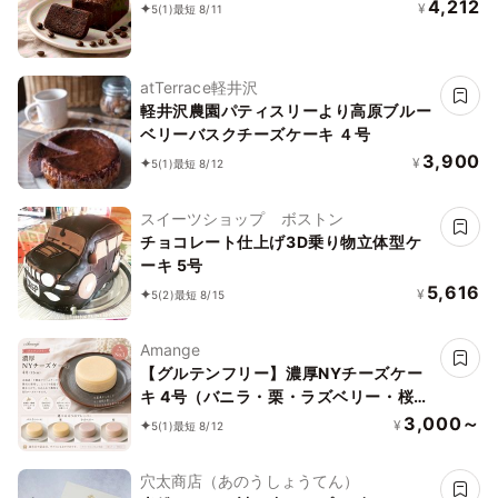
4,212
¥
5
(1)
最短 8/11
atTerrace軽井沢
軽井沢農園パティスリーより高原ブルー
ベリーバスクチーズケーキ ４号
3,900
¥
5
(1)
最短 8/12
スイーツショップ ボストン
チョコレート仕上げ3D乗り物立体型ケ
ーキ 5号
5,616
¥
5
(2)
最短 8/15
Amange
【グルテンフリー】濃厚NYチーズケー
キ 4号（バニラ・栗・ラズベリー・桜）
｜誕生日・ギフトに人気
3,000～
¥
5
(1)
最短 8/12
穴太商店（あのうしょうてん）