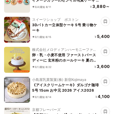
イメージカラーのセンイル写真ケーキ 3
号 1～2名様向け
3,880～
¥
5
(4)
最短 8/11
スイーツショップ ボストン
3Dパトカー立体型ケーキ 5号 乗り物ケ
ーキ
5,400
¥
5
(1)
最短 8/15
株式会社メロディアンハーモニーファイ
ン
卵・乳・小麦不使用 ファーストバース
ディーに 玄米粉のホールケーキ 夏の贈
り物に
3,600
¥
5
(1)
最短 8/22
小島屋乳業製菓(株) 新宿Kojimaya
《アイスクリームケーキ》ダルゴナ珈琲
5号 15cm お中元 2026 アイス2026
4,100
¥
5
(1)
最短 8/14
京都フレーバーズ