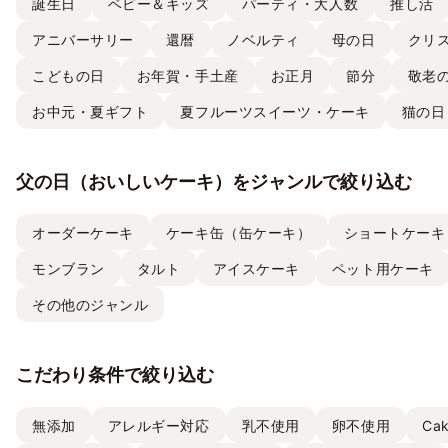
誕生日
ベビー＆キッズ
パーティ・大人数
推し活
アニバーサリー
還暦
ノベルティ
母の日
クリ
こどもの日
お年賀・手土産
お正月
節分
敬老
お中元・夏ギフト
夏フルーツスイーツ・ケーキ
猫の日
父の日（おいしいケーキ）をジャンルで絞り込む
オーダーケーキ
ケーキ缶（缶ケーキ）
ショートケーキ
モンブラン
タルト
アイスケーキ
ペット用ケーキ
その他のジャンル
こだわり条件で絞り込む
無添加
アレルギー対応
乳不使用
卵不使用
Ca