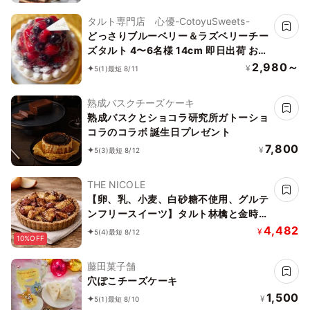
タルト専門店 心優-CotoyuSweets-
どっさりブルーベリー＆ラズベリーチー
ズタルト 4〜6名様 14cm 即日出荷 お届
け指定可 お取り寄せ 誕生日ケーキ タル
2,980～
¥
5
(1)
最短 8/11
ト お中元2026
熟成バスクチーズケーキ
熟成バスクとショコラ研究所ガトーショ
コラのコラボ 誕生日プレゼント
7,800
¥
5
(3)
最短 8/12
THE NICOLE
【卵、乳、小麦、白砂糖不使用、グルテ
ンフリースイーツ】タルト林檎と金時芋
5号 15cm 《ヴィーガンスイーツ・ヴィ
4,482
¥
5
(4)
最短 8/12
10%OFF
ーガンケーキ》《無添加》《アレルギー
配慮》
藤田菓子舗
穴ぽこチーズケーキ
1,500
¥
5
(1)
最短 8/10