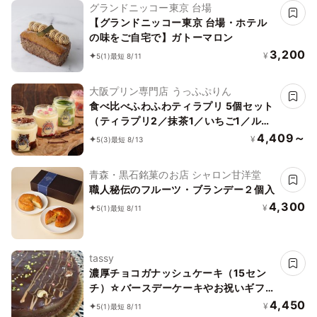
グランドニッコー東京 台場
【グランドニッコー東京 台場・ホテル
の味をご自宅で】ガトーマロン
3,200
¥
5
(1)
最短 8/11
大阪プリン専門店 うっふぷりん
食べ比べふわふわティラプリ 5個セット
（ティラプリ2／抹茶1／いちご1／ルビ
ー1）
4,409～
¥
5
(3)
最短 8/13
青森・黒石銘菓のお店 シャロン甘洋堂
職人秘伝のフルーツ・ブランデー２個入
4,300
¥
5
(1)
最短 8/11
tassy
濃厚チョコガナッシュケーキ（15セン
チ）☆バースデーケーキやお祝いギフト
やお誕生日プレゼントにも☆
4,450
¥
5
(1)
最短 8/11