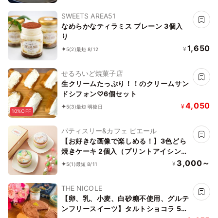
SWEETS AREA51
なめらかなティラミス プレーン 3個入
り
1,650
¥
5
(2)
最短 8/12
せるろいど焼菓子店
生クリームたっぷり！！のクリームサン
ドシフォン♡6個セット
4,050
¥
5
(3)
最短 明後日
10%OFF
パティスリー&カフェ ピエール
【お好きな画像で楽しめる！】3色どら
焼きケーキ 2個入（プリントアイシング
クッキー付）
3,000～
¥
5
(1)
最短 8/11
THE NICOLE
【卵、乳、小麦、白砂糖不使用、グルテ
ンフリースイーツ】タルトショコラ 5号