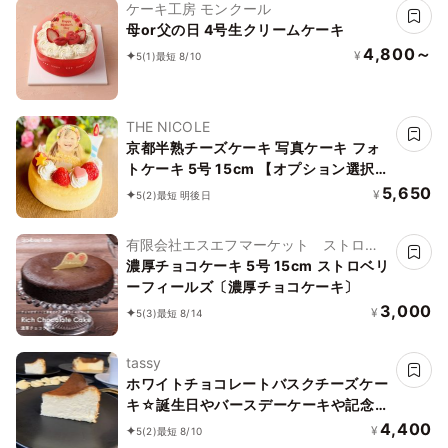
ケーキ工房 モンクール
母or父の日 4号生クリームケーキ
4,800～
¥
5
(1)
最短 8/10
THE NICOLE
京都半熟チーズケーキ 写真ケーキ フォ
トケーキ 5号 15cm 【オプション選択で
オリジナルデザインに！】【お好きなイ
5,650
¥
5
(2)
最短 明後日
ラストも人気です】
有限会社エスエフマーケット ストロベ
リーフィールズ
濃厚チョコケーキ 5号 15cm ストロベリ
ーフィールズ〔濃厚チョコケーキ〕
3,000
¥
5
(3)
最短 8/14
tassy
ホワイトチョコレートバスクチーズケー
キ☆誕生日やバースデーケーキや記念日
プレゼントやお祝いギフトにも♪
4,400
¥
5
(2)
最短 8/10