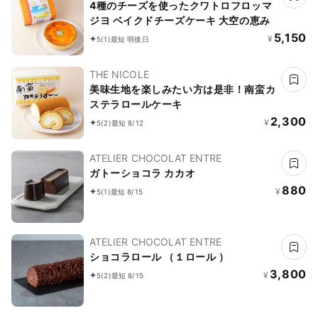
4種のチーズを使ったクワトロフロッマ
ジヨ ベイクドチーズケーキ 大空の恵み
5,150
¥
5
(1)
最短 明後日
THE NICOLE
美味生地を楽しみたい方は是非！南蛮カ
ステラロールケーキ
2,300
¥
5
(2)
最短 8/12
ATELIER CHOCOLAT ENTRE
ガトーショコラ カカオ
880
¥
5
(1)
最短 8/15
ATELIER CHOCOLAT ENTRE
ショコラロール （１ロール ）
3,800
¥
5
(2)
最短 8/15