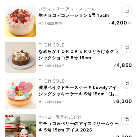
パティスリー アン・スリール
生チョコデコレーション 5号 15cm
4,200～
¥
5
(2)
最短 8/15
THE NICOLE
なめらかＴＯＲＯＫＥＲＵとろけるクラ
シックショコラ 5号 15cm
4,850
¥
5
(6)
最短 明後日
THE NICOLE
濃厚ベイクドチーズケーキ Lovelyアイ
シングクッキーケーキ 5号 15cm （お得
なアイシングセットです） ＊アイシン
6,300
¥
5
(2)
最短 明後日
グデコ当日配送商品始まりました！ ギ
フトに最適
オハヨー乳業株式会社
生チョコ＆ベリーのアイスクリームケー
キ 5号 15cm アイス 2026