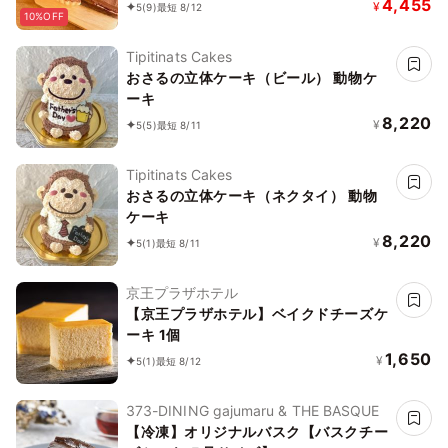
15cm【京豆腐仕込み】《ヴィーガンス
4,455
¥
5
(9)
最短 8/12
10%OFF
イーツ・ヴィーガンケーキ》《無添加》
《アレルギー配慮》
Tipitinats Cakes
おさるの立体ケーキ（ビール） 動物ケ
ーキ
8,220
¥
5
(5)
最短 8/11
Tipitinats Cakes
おさるの立体ケーキ（ネクタイ） 動物
ケーキ
8,220
¥
5
(1)
最短 8/11
京王プラザホテル
【京王プラザホテル】ベイクドチーズケ
ーキ 1個
1,650
¥
5
(1)
最短 8/12
373-DINING gajumaru & THE BASQUE
【冷凍】オリジナルバスク【バスクチー