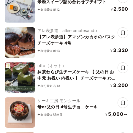
米粉スイーツ詰め合わせプチギフト
2,500
¥
5
(1)
最短 8/12
アレ表参道 allée omotesando
【アレ表参道】アマゾンカカオのバスク
チーズケーキ 4号
3,320
¥
5
(1)
最短 8/13
otto（オット）
抹茶わらび生チーズケーキ 【 父の日 お
中元 お祝い 内祝い 】 チーズケーキ わ
らびもち 手土産 誕生日 引越祝い 感謝
3,200
¥
5
(2)
最短 8/13
お取り寄せ 家族 親戚 義父母 実家 贅沢
ご褒美 お返し 国産 チーズ きなこ 抹茶
ケーキ工房 モンクール
洋菓子 和菓子 冷凍発送
母or父の日 4号生チョコケーキ
5,000～
¥
5
(1)
最短 明後日