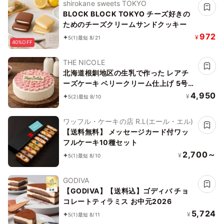
shirokane sweets TOKYO
BLOCK BLOCK TOKYO チーズ好きの
ためのチーズクリームサンドクッキー
972
¥
5
(1)
最短 8/21
40%OFF
THE NICOLE
北海道根釧地区の生乳で作った レアチ
ーズケーキ ベリークリーム仕上げ 5号
15cm 【アイシング飾りなどオプション
4,950
¥
5
(2)
最短 8/10
選択でオリジナルデザインに！】
ワッフル・ケーキの店 R.L(エール・エル)
【送料無料】 メッセージカード付ワッ
フルケーキ10種セット
2,700～
¥
5
(1)
最短 8/10
GODIVA
【GODIVA】【送料込】ゴディバ チョ
コレートティラミス お中元2026
5,724
¥
5
(1)
最短 8/11