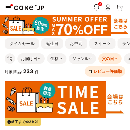
3
タイムセール
誕生日
お中元
スイーツ
ラ
お届け日
価格
ジャンル
父の日
233
レビュー評価順
対象商品:
件
終了まで
4:21:20