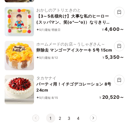
おかしのアトリエきのと
【3～5名様向け】大事な私のヒーロー
(スッパマン、笑(o^―^o)）なりきり写
真ケーキ 15cmx15cm
4,600～
¥
5
(1)
最短 明後日
ホームメードのお店～うしゃぎさん～
卵除去 マンゴーアイスケーキ 5号 15cm
5,350～
¥
5
(1)
最短 8/12
タカヤナイ
パーティ用！イチゴデコレーション 8号
24cm
20,520～
¥
5
(1)
最短 8/15
1
2
3
4