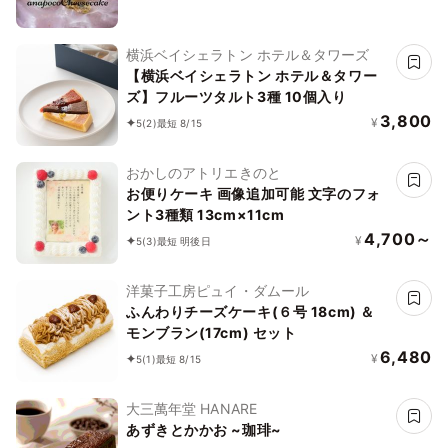
横浜ベイシェラトン ホテル＆タワーズ
【横浜ベイシェラトン ホテル＆タワー
ズ】フルーツタルト3種 10個入り
3,800
¥
5
(2)
最短 8/15
おかしのアトリエきのと
お便りケーキ 画像追加可能 文字のフォ
ント3種類 13cm×11cm
4,700～
¥
5
(3)
最短 明後日
洋菓子工房ピュイ・ダムール
ふんわりチーズケーキ(６号 18cm) ＆
モンブラン(17cm) セット
6,480
¥
5
(1)
最短 8/15
大三萬年堂 HANARE
あずきとかかお ~珈琲~