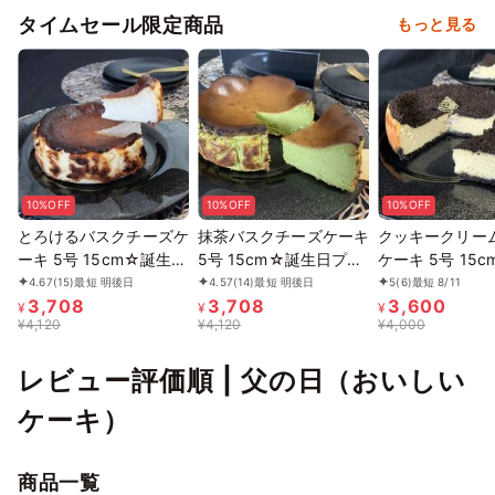
タイムセール限定商品
もっと見る
10%OFF
10%OFF
10%OFF
とろけるバスクチーズケ
抹茶バスクチーズケーキ
クッキークリー
ーキ 5号 15cm☆誕生日
5号 15cm☆誕生日プレ
ケーキ 5号 15
プレゼントや記念日やバ
ゼントや記念日やバース
生日ギフトやバ
4.67
(15)
最短 明後日
4.57
(14)
最短 明後日
5
(6)
最短 8/11
3,708
3,708
3,600
ースデーお祝いにも☆
デーお祝いにも☆
ケーキやお祝い
¥
¥
¥
¥
4,120
¥
4,120
¥
4,000
トにも☆
レビュー評価順 | 父の日（おいしい
ケーキ）
商品一覧