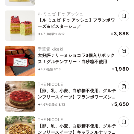
ル ミュゼ ドゥ アッシュ
【ル ミュゼ ドゥ アッシュ】フランボワ
ーズ＆ピスターシュ／
3,888
¥
4.7
(10)
最短 8/12
季菓貴 kikaki
大好評テリーヌショコラ3個入りボック
ス！グルテンフリー・白砂糖不使用
1,980
¥
4
(2)
最短 8/13
THE NICOLE
【卵、乳、小麦、白砂糖不使用、グルテ
ンフリースイーツ】フランボワーズショ
コラ 京豆腐仕込み】 5号 15cm ～京豆
5,650
¥
4.67
(6)
最短 8/13
腐をベース作り上げたショコラケーキ～
《ヴィーガンスイーツ》 《無添加》
THE NICOLE
《アレルギー配慮》
【卵、乳、小麦、白砂糖不使用、グルテ
ンフリースイーツ】キャラメルナッツバ