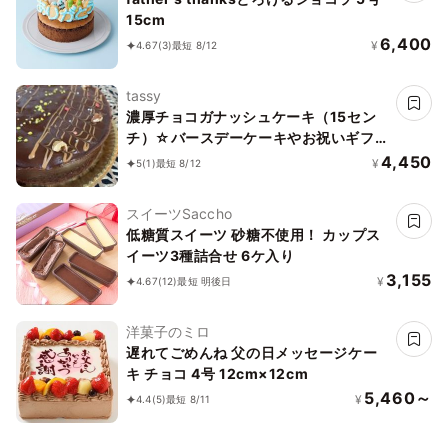
15cm
6,400
¥
4.67
(3)
最短 8/12
tassy
濃厚チョコガナッシュケーキ（15セン
チ）☆バースデーケーキやお祝いギフト
やお誕生日プレゼントにも☆
4,450
¥
5
(1)
最短 8/12
スイーツSaccho
低糖質スイーツ 砂糖不使用！ カップス
イーツ3種詰合せ 6ケ入り
3,155
¥
4.67
(12)
最短 明後日
洋菓子のミロ
遅れてごめんね 父の日メッセージケー
キ チョコ 4号 12cm×12cm
5,460～
¥
4.4
(5)
最短 8/11