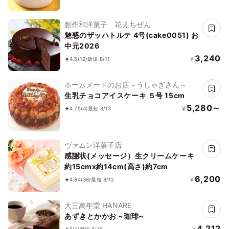
創作和洋菓子 花えちぜん
魅惑のザッハトルテ 4号(cake0051) お
中元2026
3,240
¥
4.5
(12)
最短 8/11
ホームメードのお店～うしゃぎさん～
生乳チョコアイスケーキ ５号 15cm
5,280～
¥
4.75
(4)
最短 8/13
ヴァムン洋菓子店
感謝状(メッセージ）生クリームケーキ
約15cmx約14cm(高さ)約7cm
6,200
¥
4.84
(38)
最短 8/12
大三萬年堂 HANARE
あずきとかかお ~珈琲~
4,212