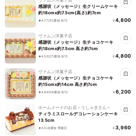
感謝状（メッセージ）生クリームケーキ
約18cmx約7.5cm(高さ)約7cm
4,800
¥
4.77
(31)
最短 8/12
ヴァムン洋菓子店
感謝状（メッセージ）生チョコケーキ
約18cmx約7.5cm 高さ約7cm
4,800
¥
4.52
(27)
最短 8/12
ヴァムン洋菓子店
感謝状（メッセージ）生チョコケーキ
約15cmx約14cm 高さ約7cm
6,200
¥
4.94
(54)
最短 8/12
ホームメードのお店～うしゃぎさん～
ティラミスロールデコレーションケーキ
13.5cm
3,960
¥
3.5
(4)
最短 明後日