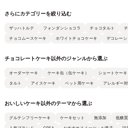
さらにカテゴリーを絞り込む
ザッハトルテ
フォンダンショコラ
チョコタルト
チョコムースケーキ
ホワイトチョコケーキ
デコレーシ
チョコレートケーキ以外のジャンルから選ぶ
オーダーケーキ
ケーキ缶（缶ケーキ）
ショートケーキ
タルト
アイスケーキ
ペット用ケーキ
アレルギー
おいしいケーキ以外のテーマから選ぶ
グルテンフリーケーキ
ケーキセット
無添加
低糖
人気ブランド
CREA
おすすめスイーツ・お菓子
話