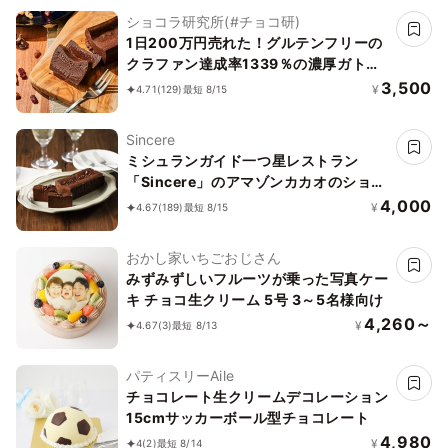
ショコラ研究所(#チョコ研)
1日200万円売れた！グルテンフリーの
クラファン達成率1339％の濃厚ガトー
ショコラ誕生日プレゼント
3,500
¥
4.71
(129)
最短 8/15
Sincere
ミシュランガイド一つ星レストラン
「Sincere」のアマゾンカカオのショコ
ラテリーヌ
4,000
¥
4.67
(189)
最短 8/15
おかし家いちごおじさん
みずみずしいフルーツが乗った写真ケー
キ チョコ生クリーム 5号 3～5名様向け
4,260～
¥
4.67
(3)
最短 8/13
パティスリーAile
チョコレート生クリームデコレーション
15cmサッカーボール型チョコレート
4,980
¥
4
(2)
最短 8/14