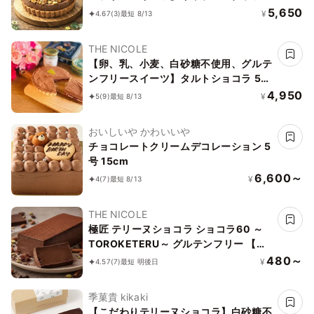
ナーヌショコラ【京豆腐仕込み】 5号
5,650
¥
4.67
(3)
最短 8/13
15cm ～京豆腐をベース作り上げたショ
コラケーキ～《ヴィーガンスイーツ・ヴ
THE NICOLE
ィーガンケーキ》 《無添加》《アレル
【卵、乳、小麦、白砂糖不使用、グルテ
ギー配慮》
ンフリースイーツ】タルトショコラ 5号
15cm【京豆腐仕込み】《ヴィーガンス
4,950
¥
5
(9)
最短 8/13
イーツ・ヴィーガンケーキ》《無添加》
《アレルギー配慮》
おいしいや かわいいや
チョコレートクリームデコレーション 5
号 15cm
6,600～
¥
4
(7)
最短 8/13
THE NICOLE
極匠 テリーヌショコラ ショコラ60 ～
TOROKETERU～ グルテンフリー 【濃
厚な口溶けは美味さとなる】・・・【美
480～
¥
4.57
(7)
最短 明後日
味宣言】比べたらわかる、美味さです。
季菓貴 kikaki
【こだわりテリーヌショコラ】白砂糖不