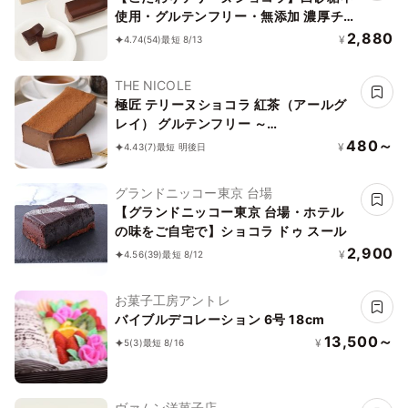
使用・グルテンフリー・無添加 濃厚チ
ョコレートケーキ ガトーショコラ
2,880
¥
4.74
(54)
最短 8/13
THE NICOLE
極匠 テリーヌショコラ 紅茶（アールグ
レイ） グルテンフリー ～
TOROKETERU～【濃厚な口溶けは美味
480～
¥
4.43
(7)
最短 明後日
さとなる】・・・。 アールグレイの爽
やかな口溶け
グランドニッコー東京 台場
【グランドニッコー東京 台場・ホテル
の味をご自宅で】ショコラ ドゥ スール
2,900
¥
4.56
(39)
最短 8/12
お菓子工房アントレ
バイブルデコレーション 6号 18cm
13,500～
¥
5
(3)
最短 8/16
ヴァムン洋菓子店