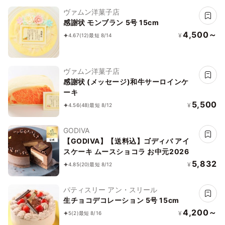
ヴァムン洋菓子店
感謝状 モンブラン 5号 15cm
4,500～
¥
4.67
(12)
最短 8/14
ヴァムン洋菓子店
感謝状 (メッセージ)和牛サーロインケ
ーキ
5,500
¥
4.56
(48)
最短 8/12
GODIVA
【GODIVA】【送料込】ゴディバ アイ
スケーキ ムースショコラ お中元2026
5,832
¥
4.85
(20)
最短 8/12
パティスリー アン・スリール
生チョコデコレーション 5号 15cm
4,200～
¥
5
(2)
最短 8/16