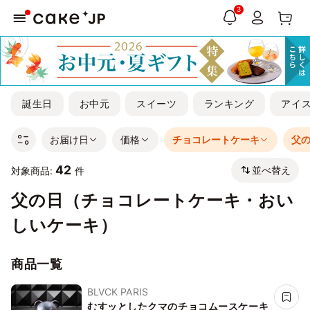
3
誕生日
お中元
スイーツ
ランキング
アイ
お届け日
価格
チョコレートケーキ
父
42
並べ替え
対象商品:
件
父の日（チョコレートケーキ・おい
しいケーキ）
商品一覧
BLVCK PARIS
むすッとしたクマのチョコムースケーキ