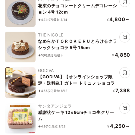
花束のチョコレートクリームデコレーシ
ョン 4号 12cm
4,800～
¥
4.74
(97)
最短 8/14
THE NICOLE
なめらかＴＯＲＯＫＥＲＵとろけるクラ
シックショコラ 5号 15cm
4,850
¥
5
(6)
最短 明後日
GODIVA
【GODIVA】【オンラインショップ限
定・送料込】ガトー トリュフ ショコラ
7,398
¥
4.55
(20)
最短 8/12
サンタアンジェラ
感謝状ケーキ 12×9cmチョコ生クリー
ム
4,250～
¥
4.9
(10)
最短 8/23