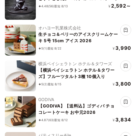
2,592～
¥
4.48
(56)
最短 8/13
オハヨー乳業株式会社
生チョコ＆ベリーのアイスクリームケー
キ 5号 15cm アイス 2026
3,990
¥
5
(1)
最短 8/22
横浜ベイシェラトン ホテル＆タワーズ
【横浜ベイシェラトン ホテル＆タワー
ズ】フルーツタルト3種 10個入り
3,800
¥
5
(2)
最短 8/15
GODIVA
【GODIVA】【送料込】ゴディバ チョ
コレートケーキ お中元2026
3,834
¥
4.87
(63)
最短 8/12
パティスリーAile