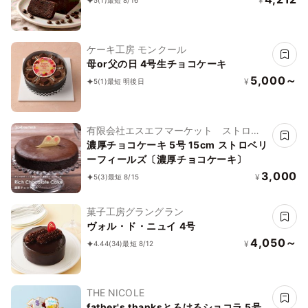
¥
5
(1)
最短 8/16
ケーキ工房 モンクール
母or父の日 4号生チョコケーキ
5,000～
¥
5
(1)
最短 明後日
有限会社エスエフマーケット ストロベ
リーフィールズ
濃厚チョコケーキ 5号 15cm ストロベリ
ーフィールズ〔濃厚チョコケーキ〕
3,000
¥
5
(3)
最短 8/15
菓子工房グラングラン
ヴォル・ド・ニュイ 4号
4,050～
¥
4.44
(34)
最短 8/12
THE NICOLE
father's thanksとろけるショコラ 5号