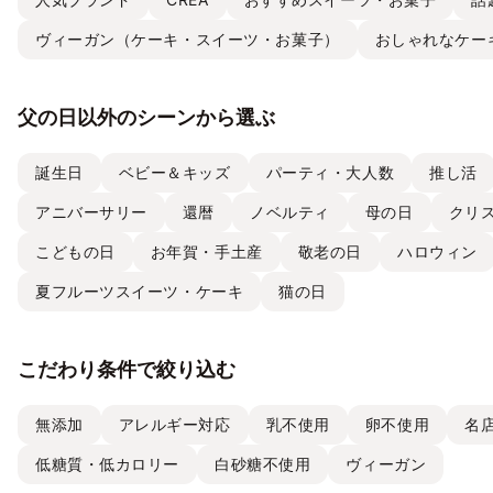
ヴィーガン（ケーキ・スイーツ・お菓子）
おしゃれなケー
父の日以外のシーンから選ぶ
誕生日
ベビー＆キッズ
パーティ・大人数
推し活
アニバーサリー
還暦
ノベルティ
母の日
クリ
こどもの日
お年賀・手土産
敬老の日
ハロウィン
夏フルーツスイーツ・ケーキ
猫の日
こだわり条件で絞り込む
無添加
アレルギー対応
乳不使用
卵不使用
名
低糖質・低カロリー
白砂糖不使用
ヴィーガン