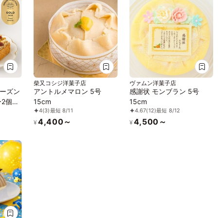
柴又コシジ洋菓子店
ヴァムン洋菓子店
ーズン
アントルメマロン 5号
感謝状 モンブラン 5号
ー2個＆
15cm
15cm
4
(3)
最短 8/11
4.67
(12)
最短 8/12
ンブラ
4,400～
4,500～
¥
¥