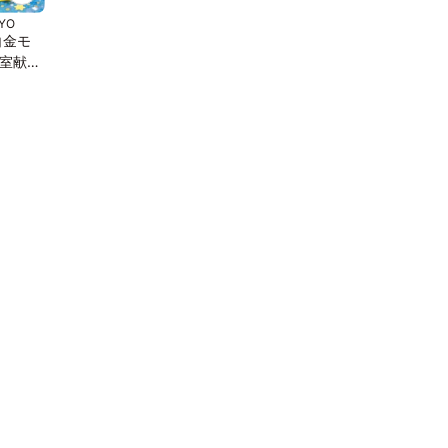
KYO
白金モ
室献上