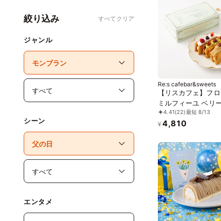
絞り込み
すべてクリア
ジャンル
Re:s cafebar&sweets
【リスカフェ】フロ
ミルフィーユ ベリ
4.41
(22)
最短 8/13
ピスタチオ2個＆モ
シーン
4,810
ン2個入り
¥
エンタメ