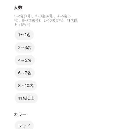
人数
1~2名(3号)、2~3名(4号)、4~5名(5
号)、6~7名(6号)、8~10名(7号)、11名以
上（8号~）
1〜2名
2～3名
4～5名
6～7名
8～10名
11名以上
カラー
レッド