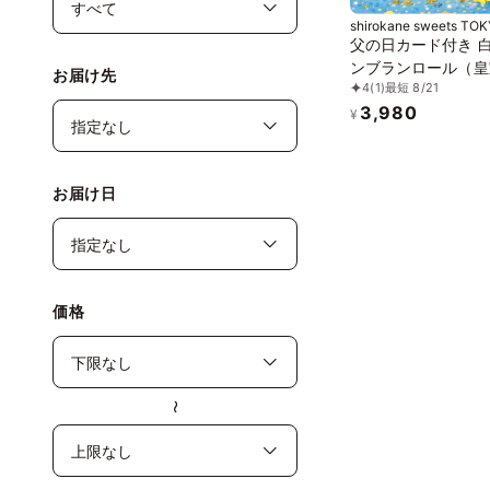
shirokane sweets TO
父の日カード付き 
ンブランロール（皇
お届け先
4
(1)
最短 8/21
栗 山江栗）
3,980
¥
お届け日
価格
〜