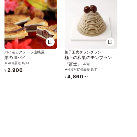
パイ＆カステーラ山崎屋
菓子工房グラングラン
栗の皿パイ
極上の和栗のモンブラン
4
(1)
最短 8/13
『富士』 4号
2,900
4.67
(174)
最短 8/11
¥
4,860～
¥