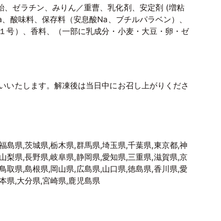
飴、ゼラチン、みりん／重曹、乳化剤、安定剤 (増粘
a、酸味料、保存料（安息酸Na、ブチルパラベン）、
青１号）、香料、（一部に乳成分・小麦・大豆・卵・ゼ
願いいたします。解凍後は当日中にお召し上がりくださ
福島県,茨城県,栃木県,群馬県,埼玉県,千葉県,東京都,神
山梨県,長野県,岐阜県,静岡県,愛知県,三重県,滋賀県,京
鳥取県,島根県,岡山県,広島県,山口県,徳島県,香川県,愛
熊本県,大分県,宮崎県,鹿児島県