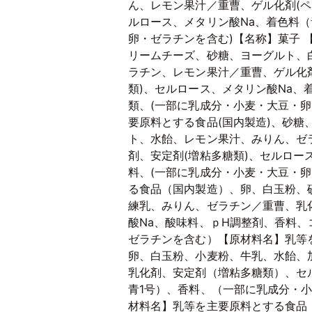
ん、レモン果汁／重曹、ゲル化剤(ペ
ルロース、メタリン酸Na、着色料（
卵・ゼラチンを含む)【名称】菓子 
リームチーズ、砂糖、ヨーグルト、
ラチン、レモン果汁／重曹、ゲル化剤
類)、セルロース、メタリン酸Na、
類、(一部に乳成分・小麦・大豆・卵
要原料とする食品(国内製造)、砂
ト、水飴、レモン果汁、みりん、ゼ
剤、安定剤(増粘多糖類)、セルロー
料、(一部に乳成分・小麦・大豆・
る食品（国内製造）、卵、白玉粉、
練乳、みりん、ゼラチン／重曹、乳
酸Na、酸味料、ｐH調整剤、香料
ゼラチンを含む）【原材料名】乳等
卵、白玉粉、小麦粉、牛乳、水飴、
乳化剤、安定剤（増粘多糖類）、セ
青1号）、香料、（一部に乳成分・
材料名】乳等を主要原料とする食品