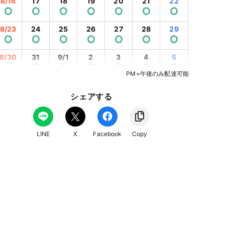
8/16
17
18
19
20
21
22
⭘
⭘
⭘
⭘
⭘
⭘
⭘
8/23
24
25
26
27
28
29
⭘
⭘
⭘
⭘
⭘
⭘
⭘
8/30
31
9/1
2
3
4
5
⭘
⭘
⭘
⭘
⭘
⭘
⭘
PM=午後のみ配達可能
9/6
7
8
9
10
11
12
⭘
⭘
⭘
⭘
⭘
⭘
⭘
シェアする
9/13
14
15
16
17
18
19
⭘
⭘
⭘
⭘
⭘
⭘
⭘
LINE
X
Facebook
Copy
9/20
21
22
23
24
25
26
⭘
⭘
⭘
⭘
⭘
⭘
⭘
9/27
28
29
30
10/1
2
3
⭘
⭘
⭘
⭘
⭘
⭘
⭘
10/4
5
6
7
8
9
10
⭘
⭘
⭘
⭘
⭘
⭘
⭘