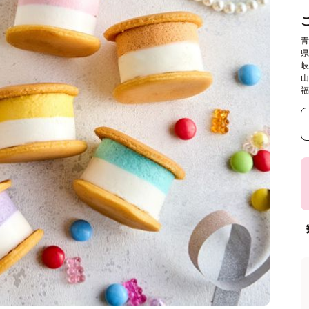
青
県
岐
山
福