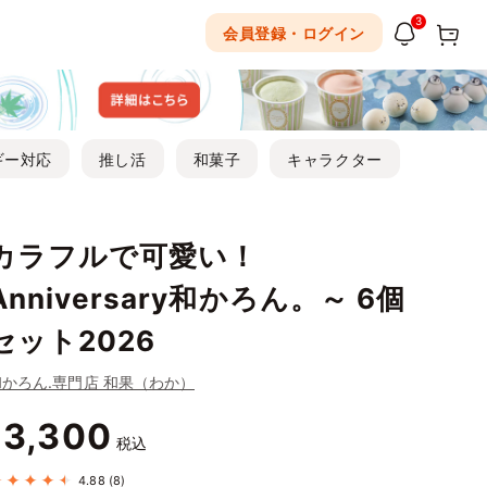
3
会員登録・ログイン
ギー対応
推し活
和菓子
キャラクター
カラフルで可愛い！
Anniversary和かろん。～ 6個
セット2026
和かろん.専門店 和果（わか）
3,300
¥
税込
4.88
(8)