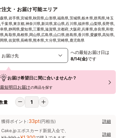
ご注文・お届け可能エリア
森県,岩手県,宮城県,秋田県,山形県,福島県,茨城県,栃木県,群馬県,埼玉
,千葉県,東京都,神奈川県,新潟県,富山県,石川県,福井県,山梨県,長野県,
阜県,静岡県,愛知県,三重県,滋賀県,京都府,大阪府,兵庫県,奈良県,和歌
県,鳥取県,島根県,岡山県,広島県,山口県,徳島県,香川県,愛媛県,高知県,
岡県,佐賀県,長崎県,熊本県,大分県,宮崎県,鹿児島県
への最短お届け日は
8/14(金)
です
お届け希望日に間に合いませんか？
最短明日お届け
の商品を探す
数量
33pt
獲得ポイント:
(円相当)
詳細
Cake.jpエポスカード新規入会で、
詳細
¥1,300
¥3,300
→
で購入できます