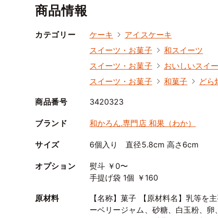
商品情報
カテゴリー
ケーキ
アイスケーキ
スイーツ・お菓子
和スイーツ
スイーツ・お菓子
おいしいスイ
スイーツ・お菓子
和菓子
どら
商品番号
3420323
ブランド
和かろん.専門店 和果（わか）
サイズ
6個入り 直径5.8cm 高さ6cm
オプション
熨斗 ￥0〜
手提げ袋 1個 ￥160
原材料
【名称】菓子 【原材料名】乳等を主
ーベリージャム、砂糖、白玉粉、卵