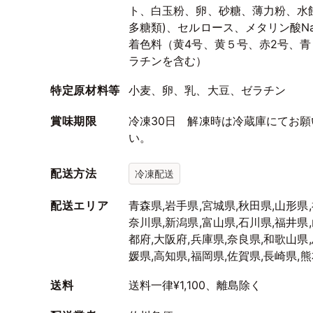
ト、白玉粉、卵、砂糖、薄力粉、水
多糖類)、セルロース、メタリン酸N
着色料（黄4号、黄５号、赤2号、
ラチンを含む）
特定原材料等
小麦、卵、乳、大豆、ゼラチン
賞味期限
冷凍30日 解凍時は冷蔵庫にてお
い。
配送方法
冷凍配送
配送エリア
青森県,岩手県,宮城県,秋田県,山形県,
奈川県,新潟県,富山県,石川県,福井県,
都府,大阪府,兵庫県,奈良県,和歌山県,
媛県,高知県,福岡県,佐賀県,長崎県,
送料
送料一律¥1,100、離島除く