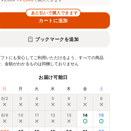
あと払いで購入できます
カートに追加
ブックマークを追加
ギフトにも安心してご利用いただけるよう、すべての商品
で、金額がわかるものは同梱しておりません
お届け可能日
日
月
火
水
木
金
土
8/2
3
4
5
6
7
8
✕
✕
✕
✕
✕
✕
✕
8/9
10
11
12
13
14
15
✕
✕
✕
✕
✕
⭘
⭘