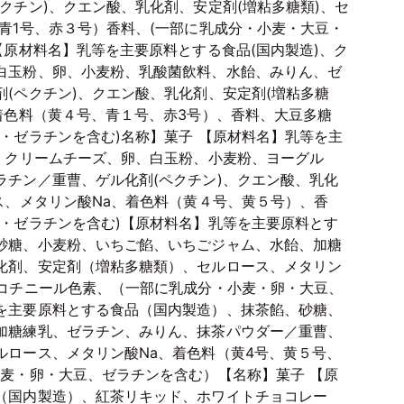
クチン)、クエン酸、乳化剤、安定剤(増粘多糖類)、セ
青1号、赤３号）香料、(一部に乳成分・小麦・大豆・
【原材料名】乳等を主要原料とする食品(国内製造)、ク
白玉粉、卵、小麦粉、乳酸菌飲料、水飴、みりん、ゼ
(ペクチン)、クエン酸、乳化剤、安定剤(増粘多糖
着色料（黄４号、青１号、赤3号）、香料、大豆多糖
・ゼラチンを含む)名称】菓子 【原材料名】乳等を主
糖、クリームチーズ、卵、白玉粉、小麦粉、ヨーグル
ラチン／重曹、ゲル化剤(ペクチン)、クエン酸、乳化
ス、メタリン酸Na、着色料（黄４号、黄５号）、香
卵・ゼラチンを含む)【原材料名】乳等を主要原料とす
砂糖、小麦粉、いちご餡、いちごジャム、水飴、加糖
化剤、安定剤（増粘多糖類）、セルロース、メタリン
、コチニール色素、（一部に乳成分・小麦・卵・大豆、
を主要原料とする食品（国内製造）、抹茶餡、砂糖、
加糖練乳、ゼラチン、みりん、抹茶パウダー／重曹、
ルロース、メタリン酸Na、着色料（黄4号、黄５号、
小麦・卵・大豆、ゼラチンを含む）【名称】菓子 【原
（国内製造）、紅茶リキッド、ホワイトチョコレー