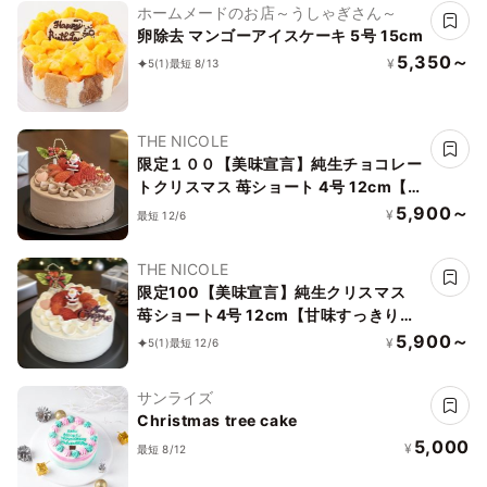
ホームメードのお店～うしゃぎさん～
卵除去 マンゴーアイスケーキ 5号 15cm
5,350～
¥
5
(1)
最短 8/13
THE NICOLE
限定１００【美味宣言】純生チョコレー
トクリスマス 苺ショート 4号 12cm【甘
味すっきり、体に優しいスイーツを】ク
5,900～
¥
最短 12/6
リスマス２０２６
THE NICOLE
限定100【美味宣言】純生クリスマス
苺ショート4号 12cm【甘味すっきり、
体に優しいスイーツを】
5,900～
¥
5
(1)
最短 12/6
サンライズ
Christmas tree cake
5,000
¥
最短 8/12