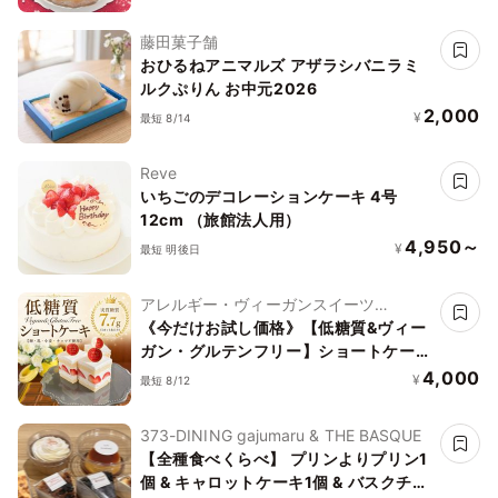
藤田菓子舗
おひるねアニマルズ アザラシバニラミ
ルクぷりん お中元2026
2,000
¥
最短 8/14
Reve
いちごのデコレーションケーキ 4号
12cm （旅館法人用）
4,950～
¥
最短 明後日
アレルギー・ヴィーガンスイーツ
L'AURA(ローラ)
《今だけお試し価格》【低糖質&ヴィー
ガン・グルテンフリー】ショートケーキ
4個入り
4,000
¥
最短 8/12
373-DINING gajumaru & THE BASQUE
【全種食べくらべ】 プリンよりプリン1
個 & キャロットケーキ1個 & バスクチー