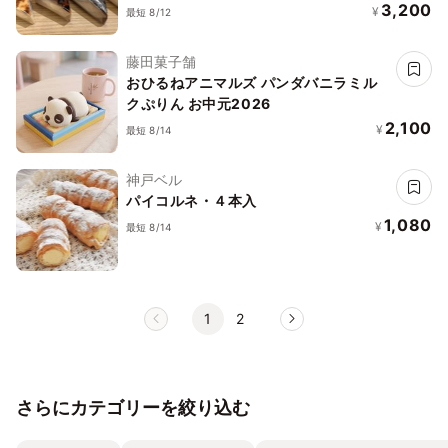
ズケーキ 4種のアソート プレゼント
3,200
¥
最短 8/12
藤田菓子舗
おひるねアニマルズ パンダバニラミル
クぷりん お中元2026
2,100
¥
最短 8/14
神戸ベル
パイコルネ・４本入
1,080
¥
最短 8/14
1
2
さらにカテゴリーを絞り込む