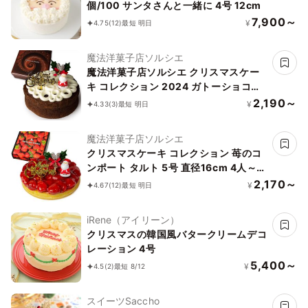
個/100 サンタさんと一緒に 4号 12cm
7,900～
¥
4.75
(12)
最短 明日
魔法洋菓子店ソルシエ
魔法洋菓子店ソルシエ クリスマスケー
キ コレクション 2024 ガトーショコ
ラ・クラシック 5号 直径15cm 4～6人
2,190～
¥
4.33
(3)
最短 明日
分 約360g
魔法洋菓子店ソルシエ
クリスマスケーキ コレクション 苺のコ
ンポート タルト 5号 直径16cm 4人～6
人分 約530g
2,170～
¥
4.67
(12)
最短 明日
iRene（アイリーン）
クリスマスの韓国風バタークリームデコ
レーション 4号
5,400～
¥
4.5
(2)
最短 8/12
スイーツSaccho