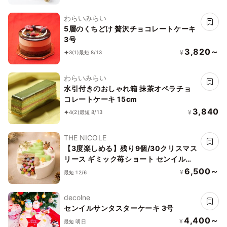
わらいみらい
5層のくちどけ 贅沢チョコレートケーキ
3号
3,820～
¥
3
(1)
最短 8/13
わらいみらい
水引付きのおしゃれ箱 抹茶オペラチョ
コレートケーキ 15cm
3,840
¥
4
(2)
最短 8/13
THE NICOLE
【3度楽しめる】残り9個/30クリスマス
リース ギミック苺ショート センイルケ
ーキ ４号 1２m
6,500～
¥
最短 12/6
decolne
センイルサンタスターケーキ 3号
4,400～
¥
最短 明日