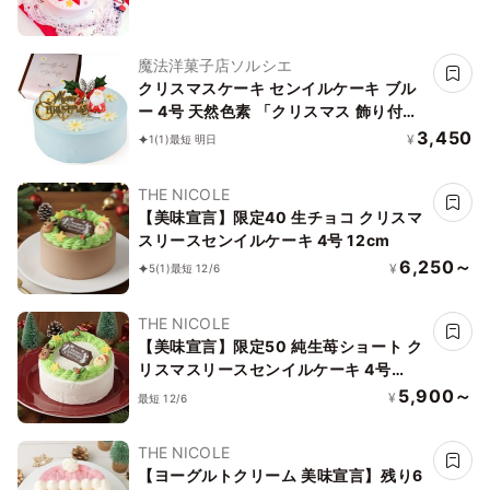
魔法洋菓子店ソルシエ
クリスマスケーキ センイルケーキ ブル
ー 4号 天然色素 「クリスマス 飾り付」
スイーツ Xmas Christmas 子供 推し活
3,450
¥
1
(1)
最短 明日
こども
THE NICOLE
【美味宣言】限定40 生チョコ クリスマ
スリースセンイルケーキ 4号 12cm
6,250～
¥
5
(1)
最短 12/6
THE NICOLE
【美味宣言】限定50 純生苺ショート ク
リスマスリースセンイルケーキ 4号
12cm
5,900～
¥
最短 12/6
THE NICOLE
【ヨーグルトクリーム 美味宣言】残り6