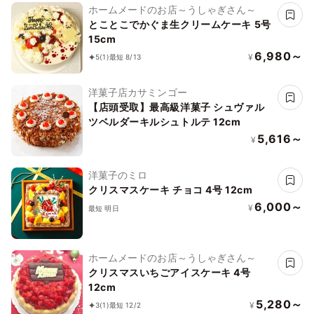
ホームメードのお店～うしゃぎさん～
とことこでかぐま生クリームケーキ 5号
15cm
6,980～
¥
5
(1)
最短 8/13
洋菓子店カサミンゴー
【店頭受取】最高級洋菓子 シュヴァル
ツベルダーキルシュトルテ 12cm
5,616～
¥
洋菓子のミロ
クリスマスケーキ チョコ 4号 12cm
6,000～
¥
最短 明日
ホームメードのお店～うしゃぎさん～
クリスマスいちごアイスケーキ 4号
12cm
5,280～
¥
3
(1)
最短 12/2