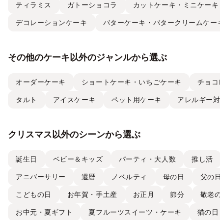
ティラミス
ガトーショコラ
カットケーキ・ミニケーキ
デコレーションケーキ
バターケーキ・バタークリームケー
その他のケーキ以外のジャンルから選ぶ
オーダーケーキ
ショートケーキ・いちごケーキ
チョコ
タルト
アイスケーキ
ペット用ケーキ
アレルギー
クリスマス以外のシーンから選ぶ
誕生日
ベビー＆キッズ
パーティ・大人数
推し活
アニバーサリー
還暦
ノベルティ
母の日
父の
こどもの日
お年賀・手土産
お正月
節分
敬老
お中元・夏ギフト
夏フルーツスイーツ・ケーキ
猫の日