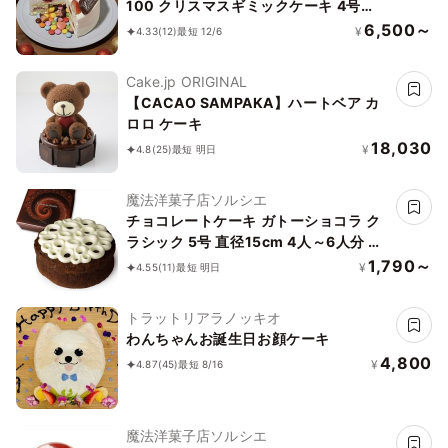
100 クリスマスギミックケーキ 4号
12cm
6,500～
¥
4.33
(12)
最短 12/6
Cake.jp ORIGINAL
【CACAO SAMPAKA】ハートベア カ
ロロ ケーキ
18,030
¥
4.8
(25)
最短 明日
魔法洋菓子店ソルシエ
チョコレートケーキ ガトーショコラ ク
ラシック 5号 直径15cm 4人～6人分 約
320g「選べる飾り： バースデー クリ
1,790～
¥
4.55
(11)
最短 明日
スマス 」
トラットリアラノッキオ
わんちゃんお誕生日お顔ケーキ
4,800
¥
4.87
(45)
最短 8/16
魔法洋菓子店ソルシエ