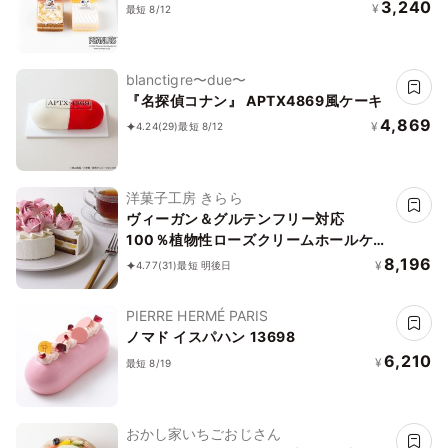
3,240
¥
最短 8/12
blanctigre〜due〜
『名探偵コナン』 APTX4869風ケーキ
4,869
¥
4.24
(29)
最短 8/12
洋菓子工房 きらら
ヴィーガン＆グルテンフリー対応
100％植物性ローズクリームホールケー
キ 5号 15cm《ヴィーガンスイーツ・ヴ
8,196
¥
4.77
(31)
最短 明後日
ィーガンケーキ》
PIERRE HERMÉ PARIS
ノマド イスパハン 13698
6,210
¥
最短 8/19
おかし家いちごおじさん