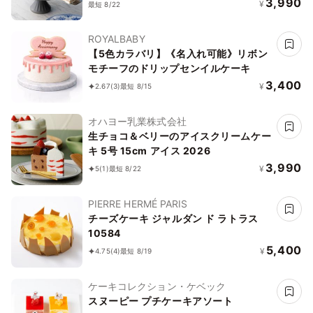
3,990
¥
最短 8/22
ROYALBABY
【5色カラバリ】《名入れ可能》リボン
モチーフのドリップセンイルケーキ
3,400
¥
2.67
(3)
最短 8/15
オハヨー乳業株式会社
生チョコ＆ベリーのアイスクリームケー
キ 5号 15cm アイス 2026
3,990
¥
5
(1)
最短 8/22
PIERRE HERMÉ PARIS
チーズケーキ ジャルダン ド ラトラス
10584
5,400
¥
4.75
(4)
最短 8/19
ケーキコレクション・ケベック
スヌーピー プチケーキアソート