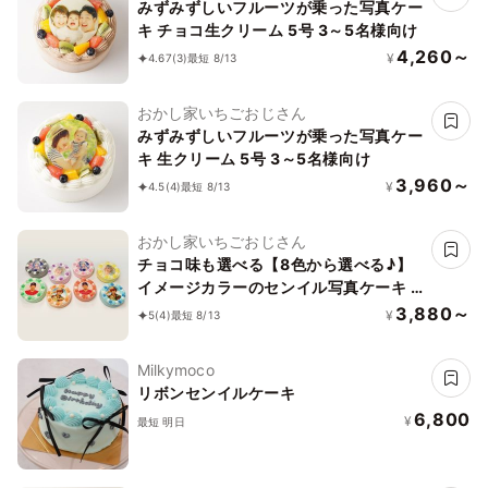
みずみずしいフルーツが乗った写真ケー
キ チョコ生クリーム 5号 3～5名様向け
4,260～
¥
4.67
(3)
最短 8/13
おかし家いちごおじさん
みずみずしいフルーツが乗った写真ケー
キ 生クリーム 5号 3～5名様向け
3,960～
¥
4.5
(4)
最短 8/13
おかし家いちごおじさん
チョコ味も選べる【8色から選べる♪】
イメージカラーのセンイル写真ケーキ 3
号 1～2名様向け
3,880～
¥
5
(4)
最短 8/13
Milkymoco
リボンセンイルケーキ
6,800
¥
最短 明日