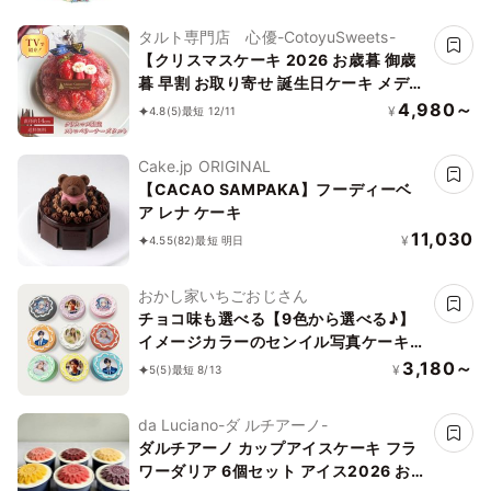
タルト専門店 心優-CotoyuSweets-
【クリスマスケーキ 2026 お歳暮 御歳
暮 早割 お取り寄せ 誕生日ケーキ メディ
ア掲載店】クリスマス限定 50セット 国
4,980～
¥
4.8
(5)
最短 12/11
産小麦 完熟いちごのストロベリーチー
ズタルト 14cm
Cake.jp ORIGINAL
【CACAO SAMPAKA】フーディーベ
ア レナ ケーキ
11,030
¥
4.55
(82)
最短 明日
おかし家いちごおじさん
チョコ味も選べる【9色から選べる♪】
イメージカラーのセンイル写真ケーキ
ライン 3号 1～2名様向け
3,180～
¥
5
(5)
最短 8/13
da Luciano-ダ ルチアーノ-
ダルチアーノ カップアイスケーキ フラ
ワーダリア 6個セット アイス2026 お中