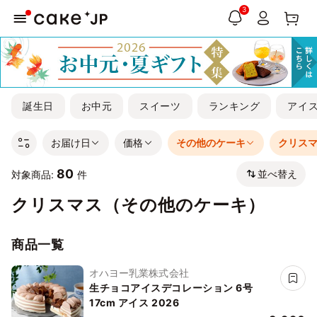
3
誕生日
お中元
スイーツ
ランキング
アイ
お届け日
価格
その他のケーキ
クリス
80
並べ替え
対象商品:
件
クリスマス（その他のケーキ）
商品一覧
オハヨー乳業株式会社
生チョコアイスデコレーション 6号
17cm アイス 2026