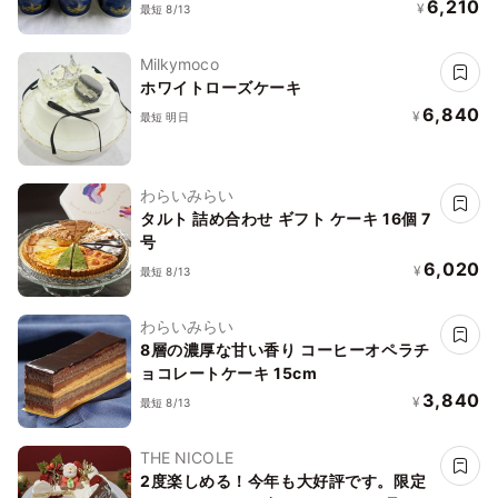
元2026
6,210
¥
最短 8/13
Milkymoco
ホワイトローズケーキ
6,840
¥
最短 明日
わらいみらい
タルト 詰め合わせ ギフト ケーキ 16個 7
号
6,020
¥
最短 8/13
わらいみらい
8層の濃厚な甘い香り コーヒーオペラチ
ョコレートケーキ 15cm
3,840
¥
最短 8/13
THE NICOLE
2度楽しめる！今年も大好評です。限定