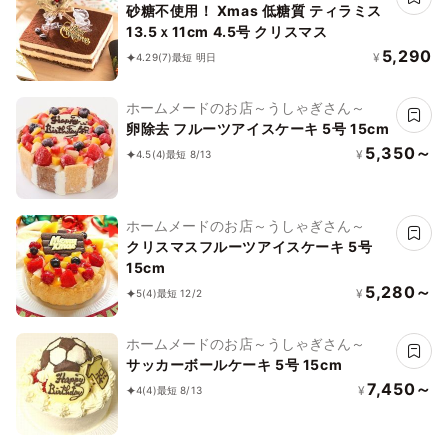
砂糖不使用！ Xmas 低糖質 ティラミス
13.5ｘ11cm 4.5号 クリスマス
5,290
¥
4.29
(7)
最短 明日
ホームメードのお店～うしゃぎさん～
卵除去 フルーツアイスケーキ 5号 15cm
5,350～
¥
4.5
(4)
最短 8/13
ホームメードのお店～うしゃぎさん～
クリスマスフルーツアイスケーキ 5号
15cm
5,280～
¥
5
(4)
最短 12/2
ホームメードのお店～うしゃぎさん～
サッカーボールケーキ 5号 15cm
7,450～
¥
4
(4)
最短 8/13