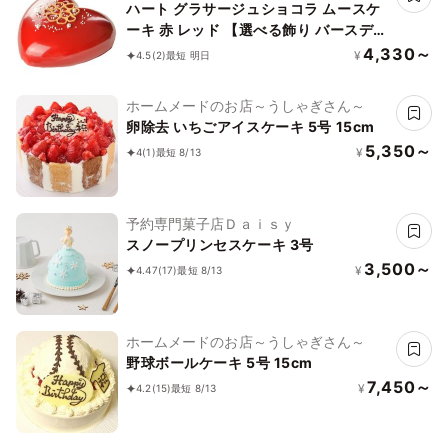
ハート グラサージュショコラ ムースケ
ーキ 赤 レッド 【選べる飾り バースデー
クリスマス 】 チョコレートケーキ お誕
4,330～
¥
4.5
(2)
最短 明日
生日ケーキ ブルー スイーツ お菓子 お祝
い ギフト プレゼント 記念日 ホールケー
ホームメードのお店～うしゃぎさん～
キ 贈り物 おしゃれ
卵除去 いちごアイスケーキ 5号 15cm
5,350～
¥
4
(1)
最短 8/13
予約専門菓子店Ｄａｉｓｙ
スノープリンセスケーキ 3号
3,500～
¥
4.47
(17)
最短 8/13
ホームメードのお店～うしゃぎさん～
野球ボールケーキ 5号 15cm
7,450～
¥
4.2
(15)
最短 8/13