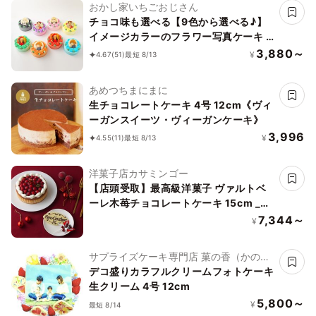
おかし家いちごおじさん
チョコ味も選べる【9色から選べる♪】
イメージカラーのフラワー写真ケーキ 3
号 1～2名様向け
3,880～
¥
4.67
(51)
最短 8/13
あめつちまにまに
生チョコレートケーキ 4号 12cm《ヴィ
ーガンスイーツ・ヴィーガンケーキ》
3,996
¥
4.55
(11)
最短 8/13
洋菓子店カサミンゴー
【店頭受取】最高級洋菓子 ヴァルトベ
ーレ木苺チョコレートケーキ 15cm _ク
リスマスバージョン
7,344～
¥
サプライズケーキ専門店 菓の香（かの
か）
デコ盛りカラフルクリームフォトケーキ
生クリーム 4号 12cm
5,800～
¥
最短 8/14