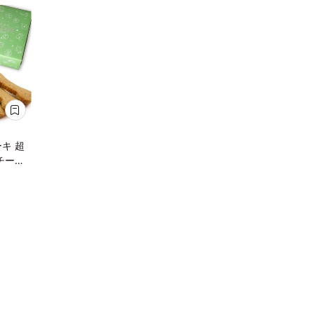
キ 超
チーズ
 約
ー付【
】