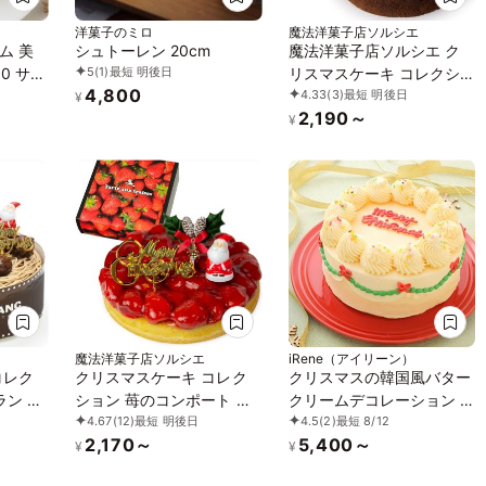
洋菓子のミロ
魔法洋菓子店ソルシエ
ム 美
シュトーレン 20cm
魔法洋菓子店ソルシエ ク
5
(1)
最短 明後日
0 サン
リスマスケーキ コレクシ
4,800
4.33
(3)
最短 明後日
12cm
ョン 2024 ガトーショコ
¥
2,190～
ラ・クラシック 5号 直径
¥
15cm 4～6人分 約360g
魔法洋菓子店ソルシエ
iRene（アイリーン）
コレク
クリスマスケーキ コレク
クリスマスの韓国風バター
ラン デ
ション 苺のコンポート タ
クリームデコレーション 4
4.67
(12)
最短 明後日
4.5
(2)
最短 8/12
直径
ルト 5号 直径16cm 4人～
号
2,170～
5,400～
約700g
6人分 約530g
¥
¥