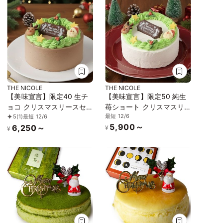
THE NICOLE
THE NICOLE
【美味宣言】限定40 生チ
【美味宣言】限定50 純生
ョコ クリスマスリースセ
苺ショート クリスマスリ
最短 12/6
5
(1)
最短 12/6
ンイルケーキ 4号 12cm
ースセンイルケーキ 4号
5,900～
6,250～
12cm
¥
¥