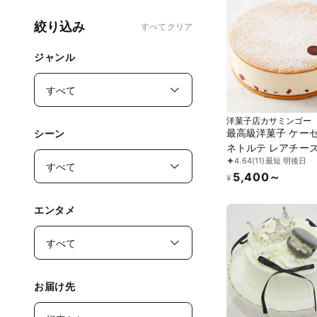
絞り込み
すべてクリア
ジャンル
洋菓子店カサミンゴー
最高級洋菓子 ケー
シーン
ネトルテ レアチー
4.64
(11)
最短 明後日
キ 15cm
5,400～
¥
エンタメ
お届け先