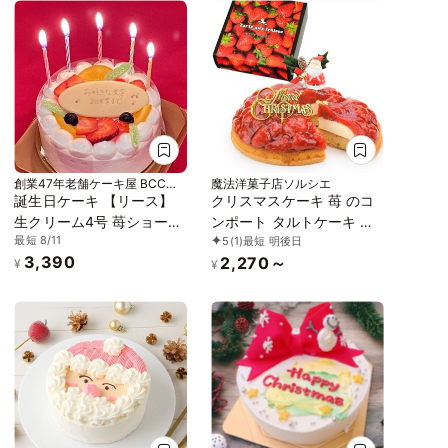
創業47年老舗ケーキ屋 BCCス
魔法洋菓子店ソルシエ
イーツ
誕生日ケーキ 【リース】
クリスマスケーキ 苺 のコ
生クリーム4号 苺ショート
ンポート タルトケーキ （
最短 8/11
5
(1)
最短 明後日
ケーキ バースデーケーキ
カスタードクリーム仕立て
3,390
2,270～
） 5号 直径16cm 4人～5
¥
¥
人分 580g 【クリスマス飾
り付】 スイーツ ギフト い
ちご