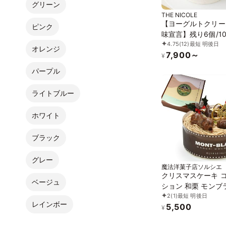
グリーン
THE NICOLE
【ヨーグルトクリー
ピンク
味宣言】残り6個/10
4.75
(12)
最短 明後日
タさんと一緒に 4号 
オレンジ
7,900～
¥
パープル
ライトブルー
ホワイト
ブラック
グレー
魔法洋菓子店ソルシエ
クリスマスケーキ 
ベージュ
ション 和栗 モンブ
2
(1)
最短 明後日
コレーション 5号 
レインボー
5,500
16cm 4人～6人分 
¥