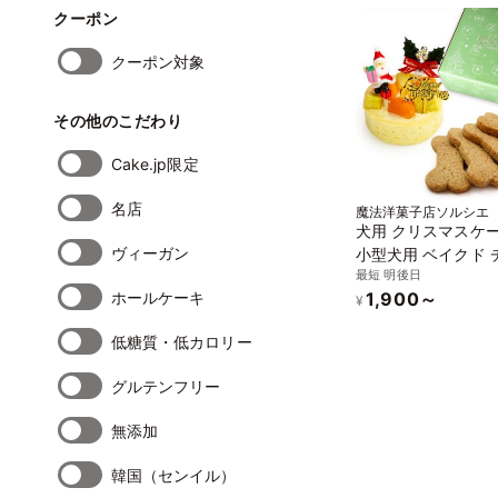
クーポン
クーポン対象
その他のこだわり
Cake.jp限定
名店
魔法洋菓子店ソルシエ
犬用 クリスマスケー
ヴィーガン
小型犬用 ベイクド 
最短 明後日
ケーキ 2号 直径7cm
ホールケーキ
1,900～
80g ボーンクッキ
¥
クリスマス 飾り付
低糖質・低カロリー
グルテンフリー
無添加
韓国（センイル）