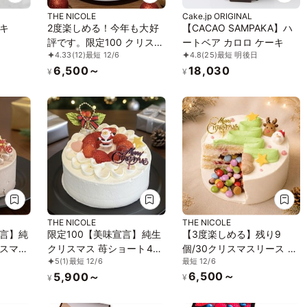
THE NICOLE
Cake.jp ORIGINAL
キ
2度楽しめる！今年も大好
【CACAO SAMPAKA】ハ
評です。限定100 クリスマ
ートベア カロロ ケーキ
4.33
(12)
最短 12/6
4.8
(25)
最短 明後日
スギミックケーキ 4号
6,500～
18,030
12cm
¥
¥
THE NICOLE
THE NICOLE
言】純
限定100【美味宣言】純生
【3度楽しめる】残り9
スマス
クリスマス 苺ショート4号
個/30クリスマスリース ギ
最短 12/6
5
(1)
最短 12/6
12cm【甘味すっきり、体
ミック苺ショート センイ
6,500～
5,900～
しいス
に優しいスイーツを】
ルケーキ ４号 1２m
¥
¥
ス２０