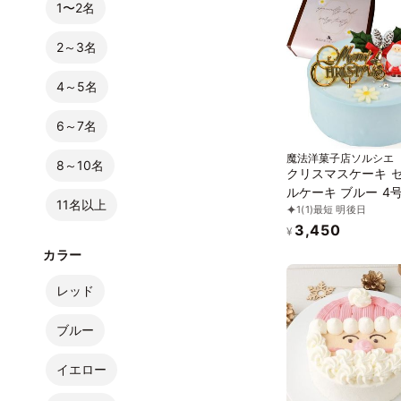
1〜2名
2～3名
4～5名
6～7名
魔法洋菓子店ソルシエ
8～10名
クリスマスケーキ 
ルケーキ ブルー 4号
11名以上
1
(1)
最短 明後日
色素 「クリスマス 
3,450
付」スイーツ Xmas
¥
Christmas 子供 推
カラー
ども
レッド
ブルー
イエロー