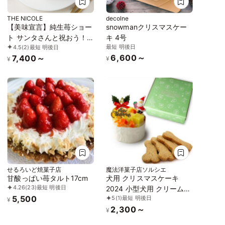
THE NICOLE
decolne
【美味宣言】純生苺ショー
snowmanクリスマスケー
ト サンタさんと祝おう！
キ 4号
最短 明後日
4.5
(2)
最短 明後日
残り3個/100 4号 12cm
6,600～
7,400～
¥
¥
せるろいど焼菓子店
魔法洋菓子店ソルシエ
甘酸っぱい苺タルト17cm
犬用 クリスマスケーキ
4.26
(23)
最短 明後日
2024 小型犬用 クリーム
5,500
5
(1)
最短 明後日
ケーキ 2号 直径7cm 約
¥
2,300～
110g ボーンクッキー付
¥
【クリスマス飾り付】