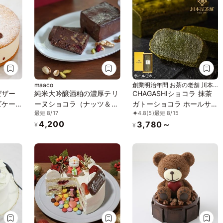
maaco
創業明治年間 お茶の老舗 川本
屋
ゼザー
純米大吟醸酒粕の濃厚テリ
CHAGASHIショコラ 抹茶
ズケー
ーヌショコラ（ナッツ＆フ
ガトーショコラ ホールサ
最短 8/17
4.8
(5)
最短 8/15
ルーツ）
イズ ギフト お中元2026
4,200
3,780～
¥
¥