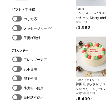
Rstyle
ギフト・手土産
◻︎クリスマスバラ
ッキー＼ Merry chri
のし対応
最短 8/11
✦✧／
3,980
¥
メッセージカード付
手提げ袋付
アレルギー
アレルギー対応
乳不使用
卵不使用
iRene（アイリーン）
韓国風ぶらさがりス
小麦粉不使用
ンのクリームデコレ
5
(2)
最短 8/12
ン 4号
白砂糖不使用
5,400～
¥