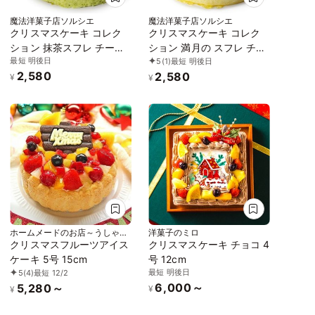
魔法洋菓子店ソルシエ
魔法洋菓子店ソルシエ
クリスマスケーキ コレク
クリスマスケーキ コレク
ション 抹茶スフレ チーズ
ション 満月の スフレ チー
最短 明後日
5
(1)
最短 明後日
ケーキ 5号 直径14.5cm 4
ズケーキ 5号 直径14.5cm
2,580
2,580
人～6人分 約350g
4人～6人分 約350g
¥
¥
ホームメードのお店～うしゃぎ
洋菓子のミロ
さん～
クリスマスフルーツアイス
クリスマスケーキ チョコ 4
ケーキ 5号 15cm
号 12cm
最短 明後日
5
(4)
最短 12/2
6,000～
5,280～
¥
¥