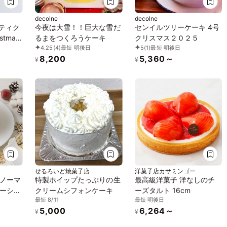
decolne
decolne
エティク
今夜は大雪！！巨大な雪だ
センイルツリーケーキ 4号
stmas
るまをつくろうケーキ
クリスマス２０２５
4.25
(4)
最短 明後日
5
(1)
最短 明後日
8,200
5,360～
¥
¥
せるろいど焼菓子店
洋菓子店カサミンゴー
ノーマ
特製ホイップたっぷりの生
最高級洋菓子 洋なしのチ
ーショ
クリームシフォンケーキ
ーズタルト 16cm
最短 8/11
最短 明後日
5,000
6,264～
¥
¥