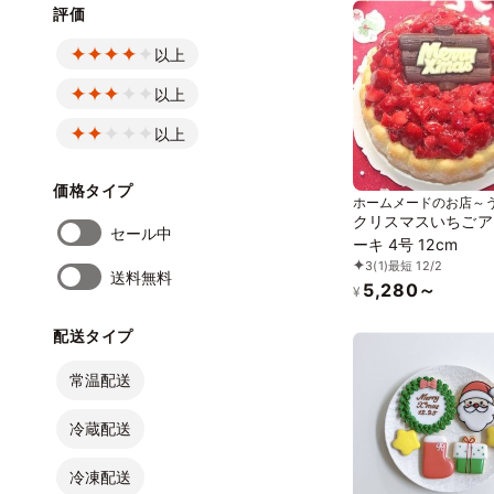
評価
以上
以上
以上
価格タイプ
ホームメードのお店～
さん～
クリスマスいちごア
セール中
ーキ 4号 12cm
3
(1)
最短 12/2
送料無料
5,280～
¥
配送タイプ
常温配送
冷蔵配送
冷凍配送