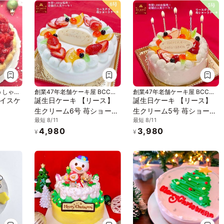
うしゃぎ
創業47年老舗ケーキ屋 BCCス
創業47年老舗ケーキ屋 BCCス
イーツ
イーツ
イスケ
誕生日ケーキ 【リース】
誕生日ケーキ 【リース】
生クリーム6号 苺ショート
生クリーム5号 苺ショート
最短 8/11
最短 8/11
ケーキ バースデーケーキ
ケーキ バースデーケーキ
4,980
3,980
¥
¥