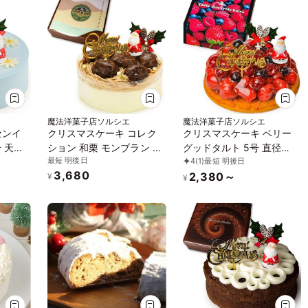
魔法洋菓子店ソルシエ
魔法洋菓子店ソルシエ
センイ
クリスマスケーキ コレク
クリスマスケーキ ベリー
 天然
ション 和栗 モンブラン デ
グッドタルト 5号 直径
最短 明後日
4
(1)
最短 明後日
飾り
コレーション 4号 直径
16cm 4～6人分 約600g
3,680
2,380～
13.5cm 2人～4人分 約
クリスマス飾り付 スイー
¥
¥
し活 こ
470g
ツ ギフト