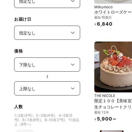
Milkymoco
ホワイトローズケー
最短 明後日
お届け日
6,840
¥
価格
〜
THE NICOLE
限定１００【美味宣
人数
生チョコレートクリ
最短 12/6
苺ショート 4号 12cm【甘
1~2名(3号)、2~3名(4号)、4~5名(5
5,900～
味すっきり、体に優
¥
号)、6~7名(6号)、8~10名(7号)、11名以
上（8号~）
イーツを】クリスマ
２６