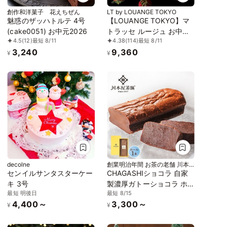
創作和洋菓子 花えちぜん
LT by LOUANGE TOKYO
魅惑のザッハトルテ 4号
【LOUANGE TOKYO】マ
(cake0051) お中元2026
トラッセ ルージュ お中元
4.5
(12)
最短 8/11
4.38
(114)
最短 8/11
2026
3,240
9,360
¥
¥
decolne
創業明治年間 お茶の老舗 川本
屋
センイルサンタスターケー
CHAGASHIショコラ 自家
キ 3号
製濃厚ガトーショコラ ホ
最短 明後日
最短 8/15
ールサイズ お中元2026
4,400～
3,300～
¥
¥