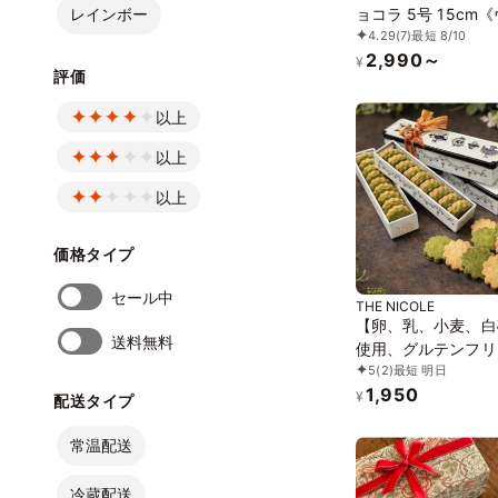
レインボー
ョコラ 5号 15cm
4.29
(7)
最短 8/10
ガン》《アレルギー
2,990～
《小麦なし》《卵な
¥
評価
《乳なし》 《ヴィ
スイーツ・ヴィーガ
以上
キ》
以上
以上
価格タイプ
セール中
THE NICOLE
【卵、乳、小麦、白
送料無料
使用、グルテンフリ
5
(2)
最短 明日
ーツ】ボタニカルサ
1,950
京抹茶、黒糖バニラ
¥
配送タイプ
缶 2種アソート 《
ンスイーツ》《無添
常温配送
《アレルギー配慮》
冷蔵配送