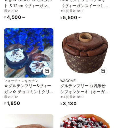
ト S 12cm《ヴィーガンス
《ヴィーガンスイーツ》
最短 8/12
5
(1)
最短 8/12
イーツ・ヴィーガンケー
《ロースイーツ》
4,500～
5,500～
キ》《ロースイーツ》
¥
¥
フォーチュンキッチン
WAGOME
☆グルテンフリー&ヴィー
グルテンフリー 豆乳米粉
ガン☆ チョコミントクリ
シフォンケーキ（オーガニ
最短 8/12
4
(1)
最短 8/10
ームガトーショコラ《ヴィ
ックココア）13cm ヴィー
1,850
3,130
ーガンスイーツ》
ガン アレルギー対応 小麦
¥
¥
なし 卵なし 乳なし《ヴィ
ーガンスイーツ》