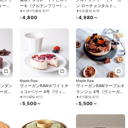
ヴィーガ
ーキ《グルテンフリー》
ン ローチョコタルト
4.36
(11)
最短 8/17
5
(2)
最短 8/16
テンフ
《ヴィーガンスイーツ・ヴ
12cm【ヴィーガンスイー
4,800
4,980～
ィーガンケーキ》《小麦・
ツ・ヴィーガンケーキ】
¥
¥
卵・乳・大豆・白砂糖・ナ
ッツ・フルーツ不使用》4
号 12cm冷凍
Maple Raw
Maple Raw
ォンダン
ヴィーガンRAWホワイトチ
ヴィーガンRAWマーブルオ
ィーガン
ョコ×ベリー 4号《ヴィー
ランジェ 4号《ヴィーガン
3
(1)
最短 8/12
4
(1)
最短 8/12
ンケー
ガンスイーツ・ヴィーガン
スイーツ・ヴィーガンケー
5,500～
5,500～
》
ケーキ》《ロースイーツ》
キ》《ロースイーツ》
¥
¥
「」