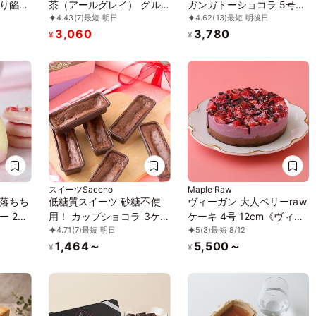
り餡子
茶（アールグレイ） グル
ガンガトーショコラ 5号
4.43
(7)
最短 明日
4.62
(13)
最短 明後日
ィーガン
テンフリー ～
《米粉のガトーショコラ》
3,060
3,780
TOROKETERU～【濃厚な
¥
¥
口溶けは美味さとな
る】・・・。 アールグレ
イの爽やかな口溶け
スイーツSaccho
Maple Raw
落ちち
低糖質スイーツ 砂糖不使
ヴィーガン 大人ベリーraw
ー 2枚
用！ カップショコラ 3ケ入
ケーキ 4号 12cm《ヴィー
4.71
(7)
最短 明日
5
(3)
最短 8/12
り
ガンスイーツ・ヴィーガン
1,464～
5,500～
ケーキ》《ロースイーツ》
¥
¥