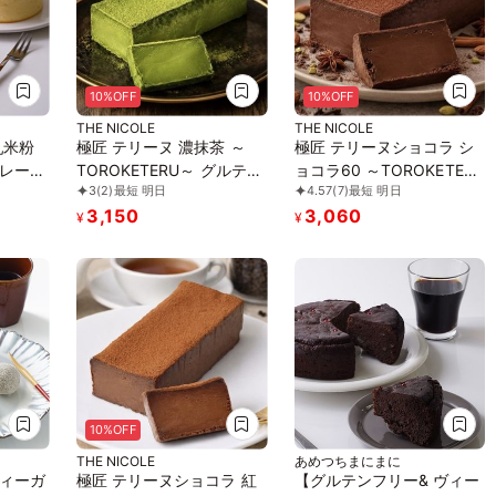
10%OFF
10%OFF
THE NICOLE
THE NICOLE
乳米粉
極匠 テリーヌ 濃抹茶 ～
極匠 テリーヌショコラ シ
レー
TOROKETERU～ グルテン
ョコラ60 ～TOROKETERU
3
(2)
最短 明日
4.57
(7)
最短 明日
ン アレ
フリー 【濃厚な口溶けは
～ グルテンフリー 【濃厚
3,150
3,060
 卵な
美味さとなる】・・・【美
な口溶けは美味さとな
¥
¥
ガンス
味宣言】日本五代銘茶『朝
る】・・・【美味宣言】比
宮抹茶おくみどり』の美味
べたらわかる、美味さで
しさ
す。
10%OFF
THE NICOLE
あめつちまにまに
ィーガ
極匠 テリーヌショコラ 紅
【グルテンフリー& ヴィー