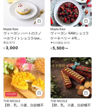
Maple Raw
Maple Raw
ヴィーガン ハートのスノ
ヴィーガン RAWショコラ
ーホワイトショコラrawケ
ケーキベリー 4号
最短 8/12
5
(1)
最短 8/12
ーキ《ヴィーガンスイー
12cm《ヴィーガンスイー
3,000
5,500～
ツ・ヴィーガンケーキ》
ツ・ヴィーガンケーキ》
¥
¥
《ロースイーツ》
《ロースイーツ》
10%OFF
THE NICOLE
THE NICOLE
【卵、乳、小麦、白砂糖不
【卵、乳、小麦、白砂糖不