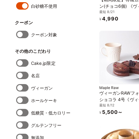
白砂糖不使用
ン(チョコ6個) 《
最短 8/21
ンスイーツ》《グル
4,990
リー》
¥
クーポン
クーポン対象
その他のこだわり
Cake.jp限定
名店
ヴィーガン
Maple Raw
ヴィーガンRAWフ
ショコラ 4号《ヴ
ホールケーキ
最短 8/12
スイーツ・ヴィーガ
5,500～
キ》《ロースイーツ
低糖質・低カロリー
¥
グルテンフリー
無添加