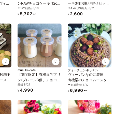
《ヴィー
ンRAWチョコケーキ 12cm
ーキ3種お取り寄せセット
5
(2)
最短 8/16
4.42
(19)
最短 8/21
対応》
《ヴィーガンスイーツ・ヴ
《ヴィーガンスイーツ》
5,702～
2,600
し》
ィーガンケーキ》
¥
¥
ーガン
ンケー
musubi-cafe
フォーチュンキッチン
砂糖不
【期間限定】有機豆乳プリ
ヴィーガンなのに濃厚！
ースイ
ン(プレーン3個、チョコ3
有機栗のチョコムースタル
最短 8/21
5
(4)
最短 8/12
ブレ
個) 《ヴィーガンスイー
ト 15cm【ヴィーガンスイ
4,990
6,990～
サブレ
ツ》《グルテンフリー》
ーツ・ヴィーガンケーキ】
¥
¥
ヴィーガ
加》