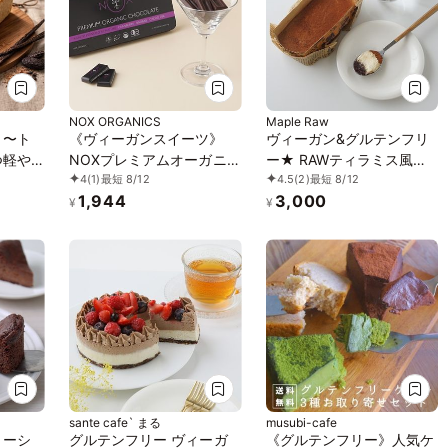
NOX ORGANICS
Maple Raw
ト
《ヴィーガンスイーツ》
ヴィーガン&グルテンフリ
つ軽や
NOXプレミアムオーガニッ
ー★ RAWティラミス風チ
4
(1)
最短 8/12
4.5
(2)
最短 8/12
〜 グ
クチョコレートLove
ーズケーキ《ヴィーガンス
1,944
3,000
Editionクランベリー12粒
イーツ》
¥
¥
sante cafe` まる
musubi-cafe
トーシ
グルテンフリー ヴィーガ
《グルテンフリー》人気ケ