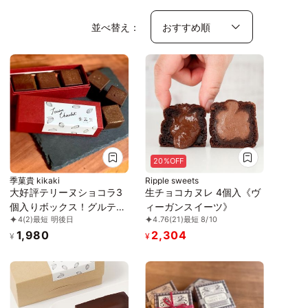
並べ替え：
20%OFF
季菓貴 kikaki
Ripple sweets
大好評テリーヌショコラ3
生チョコカヌレ 4個入《ヴ
個入りボックス！グルテン
ィーガンスイーツ》
4
(2)
最短 明後日
4.76
(21)
最短 8/10
フリー・白砂糖不使用
1,980
2,304
¥
¥