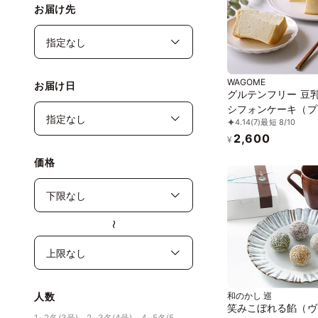
お届け先
WAGOME
お届け日
グルテンフリー 豆
シフォンケーキ（プ
4.14
(7)
最短 8/10
ン）13cm ヴィーガ
2,600
ルギー対応 小麦なし
¥
し 乳なし《ヴィー
価格
イーツ》
〜
和のかし 巡
人数
笑みこぼれる餡（ヴ
1~2名(3号)、2~3名(4号)、4~5名(5