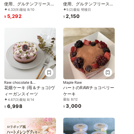
使用、グルテンフリースイ
使用、グルテンフリースイ
4.33
(9)
最短 8/10
5
(2)
最短 明後日
ーツ】トロピカルマンゴー
ーツ】ボタニカルサブレ
5,292
2,150
バナーヌ 5号 15cm ～京豆
カカオ、黒糖バニラサブレ
¥
¥
腐仕立て～ 《ヴィーガン
缶 2種アソート 《ヴィーガ
対応スイーツ》
ンスイーツ》 《無添加》
《アレルギー配慮》
Raw chocolate &
Maple Raw
Rawsweets Petit-lys
花畑ケーキ (苺＆チョコ)ヴ
ハートのRAWチョコベリー
ィーガンスイーツ
ケーキ
最短 8/12
4.67
(3)
最短 8/14
3,000
6,998
¥
¥