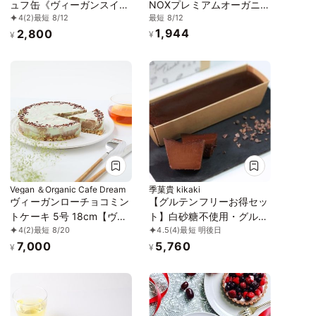
ュフ缶《ヴィーガンスイー
NOXプレミアムオーガニッ
最短 8/12
4
(2)
最短 8/12
ツ》《ロースイーツ》
クチョコレートLove
1,944
2,800
Editionアーモンド＆チアシ
¥
¥
ード12粒
Vegan ＆Organic Cafe Dream
季菓貴 kikaki
ヴィーガンローチョコミン
【グルテンフリーお得セッ
トケーキ 5号 18cm【ヴィ
ト】白砂糖不使用・グルテ
4
(2)
最短 8/20
4.5
(4)
最短 明後日
ーガンスイーツ・ヴィーガ
ンフリー・無添加 テリー
7,000
5,760
ンケーキ】
ヌショコラとバスクチーズ
¥
¥
ケーキ 米粉パウンドケー
キ２個おまけつき！