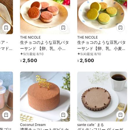
THE NICOLE
THE NICOLE
コア・
生チョコのような豆乳バタ
生チョコのような豆乳バタ
ンマド
ーサンド 【卵、乳、小
ーサンド【卵、乳、小麦、
5
(1)
最短 8/10
5
(4)
最短 8/10
ルギー対
麦、白砂糖不使用、グルテ
白砂糖不使用、グルテンフ
2,500
2,500
ーツ》
ンフリースイーツ】ボタニ
リースイーツ】ボタニカル
¥
¥
カルカカオサンド 《ヴィ
サンド 京抹茶サンド 《ヴ
ーガンスイーツ》《無添
ィーガンスイーツ・ヴィー
加》《アレルギー配慮》
ガンケーキ》《無添加》
《アレルギー配慮》
Coconut Dream
sante cafe` まる
乳プリ
濃厚チョコレートデビルケ
グルテンフリー ヴィーガ