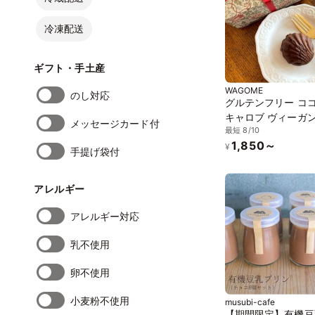
冷凍配送
ギフト・手土産
WAGOME
のし対応
グルテンフリー コ
キャロブ ヴィーガ
メッセージカード付
最短 8/10
レーヌ 4個入 アレ
1,850～
応《ヴィーガンスイ
¥
手提げ袋付
《グルテンフリー》
アレルギー
アレルギー対応
乳不使用
卵不使用
小麦粉不使用
musubi-cafe
【期間限定】有機豆