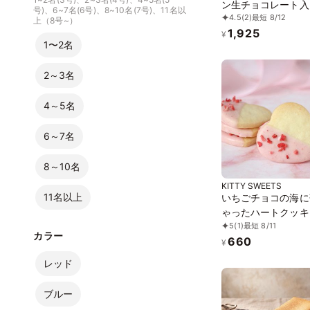
ン生チョコレート入
号)、6~7名(6号)、8~10名(7号)、11名以
4.5
(2)
最短 8/12
玉 4個入り）《ヴ
上（8号~）
1,925
スイーツ》
¥
1〜2名
2～3名
4～5名
6～7名
8～10名
KITTY SWEETS
11名以上
いちごチョコの海に
ゃったハートクッキ
5
(1)
最短 8/11
セット
カラー
660
¥
レッド
ブルー