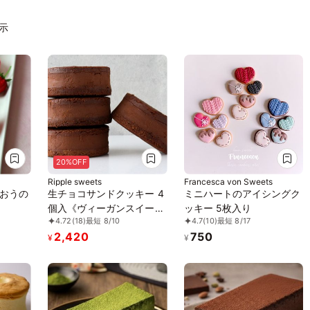
表示
20%OFF
Ripple sweets
Francesca von Sweets
おうの
生チョコサンドクッキー 4
ミニハートのアイシングク
個入《ヴィーガンスイー
ッキー 5枚入り
4.72
(18)
最短 8/10
4.7
(10)
最短 8/17
ツ》
2,420
750
¥
¥