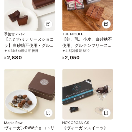
季菓貴 kikaki
THE NICOLE
【こだわりテリーヌショコ
【卵、乳、小麦、白砂糖不
ラ】白砂糖不使用・グルテ
使用、グルテンフリースイ
4.74
(54)
最短 明後日
4.5
(2)
最短 8/10
ンフリー・無添加 濃厚チ
ーツ】ボタニカルショコラ
2,880
2,050
ョコレートケーキ ガトー
京豆腐生チョコ 《ヴィー
¥
¥
ショコラ
ガンスイーツ・ヴィーガン
ケーキ》《無添加》《アレ
ルギー配慮》
Maple Raw
NOX ORGANICS
ヴィーガンRAWチョコトリ
《ヴィーガンスイーツ》