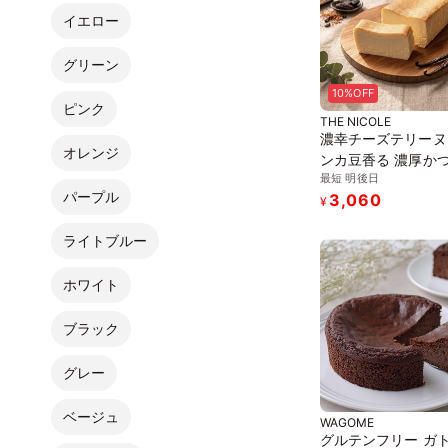
イエロー
グリーン
10%OFF
ピンク
THE NICOLE
濃幸チーズテリーヌ 〜
オレンジ
ンカ豆香る 濃厚か
最短 明後日
かなチーズテリーヌ
パープル
3,060
ルテンフリー
¥
ライトブルー
ホワイト
ブラック
グレー
ベージュ
WAGOME
グルテンフリー ガ