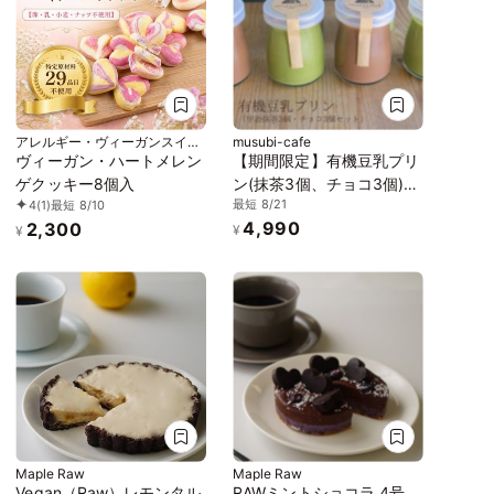
アレルギー・ヴィーガンスイー
musubi-cafe
ツ L'AURA(ローラ)
ヴィーガン・ハートメレン
【期間限定】有機豆乳プリ
ゲクッキー8個入
ン(抹茶3個、チョコ3個)
最短 8/21
4
(1)
最短 8/10
《ヴィーガンスイーツ》
4,990
2,300
《グルテンフリー》
¥
¥
Maple Raw
Maple Raw
Vegan（Raw）レモンタル
RAWミントショコラ 4号