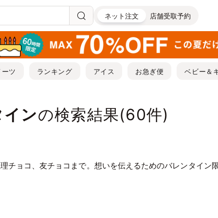
ネット注文
店舗受取予約
イーツ
ランキング
アイス
お急ぎ便
ベビー＆
タイン
の検索結果(
60
件)
義理チョコ、友チョコまで。想いを伝えるためのバレンタイン