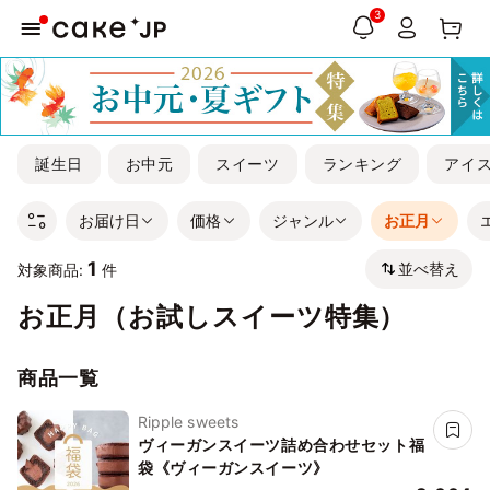
3
誕生日
お中元
スイーツ
ランキング
アイ
お届け日
価格
ジャンル
お正月
1
並べ替え
対象商品:
件
お正月（お試しスイーツ特集）
商品一覧
Ripple sweets
ヴィーガンスイーツ詰め合わせセット福
袋《ヴィーガンスイーツ》