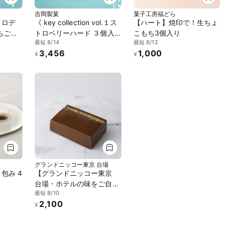
吉岡製菓
菓子工房福どら
メロデ
《 key collection vol.１ス
【ハート】焼印で！生ちょ
ちごケ
トロベリーハード ３個入
こもち3個入り
最短 8/14
最短 8/12
ックス
り×4箱》《琥珀糖》ジュ
3,456
1,000
う 大福
エリーボックス DAIFUKU
¥
¥
で話題
ありがとう 大福 お取り寄
せ テレビで話題
グランドニッコー東京 台場
包み 4
【グランドニッコー東京
台場・ホテルの味をご自宅
最短 8/10
で】金のキャラメル羊羹
2,100
¥