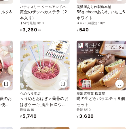
パティスリー クールアンドハー
美濃屋あられ製造本舗
ト
 ミルク&
黄金のザッハカステラ（2
55g chocoあられ いちご&
本入り）
ホワイト
5
(2)
最短 8/10
4.75
(4)
最短 10/2
3,260～
540
¥
¥
うめもり本店
奥出雲讃菓 松葉屋
薇のお
＜うめとおはぎ＞薔薇のお
噂の生どらバラエティ８個
不使
はぎケーキ_誕生日ロウソ
セット
最短 8/16
最短 8/10
クプレート付(添加物不使
5,740
3,620
用・卵不使用)
¥
¥