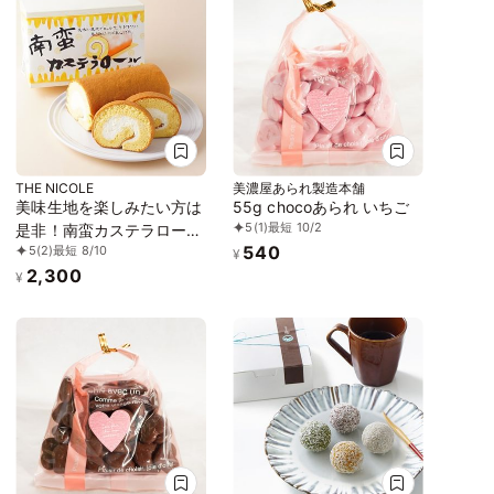
THE NICOLE
美濃屋あられ製造本舗
美味生地を楽しみたい方は
55g chocoあられ いちご
5
(1)
最短 10/2
是非！南蛮カステラロール
540
5
(2)
最短 8/10
ケーキ
¥
2,300
¥