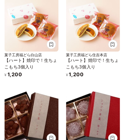
菓子工房福どら白山店
菓子工房福どら住吉本店
【ハート】焼印で！生ちょ
【ハート】焼印で！生ちょ
こもち3個入り
こもち3個入り
1,200
1,200
¥
¥