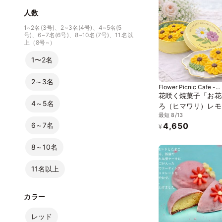
人数
1~2名(3号)、2~3名(4号)、4~5名(5
号)、6~7名(6号)、8~10名(7号)、11名以
上（8号~）
1〜2名
2～3名
Flower Picnic Cafe -
Hakodate-
花咲く焼菓子「お花
4～5名
ろ（ヒマワリ）レモ
最短 8/13
3缶セット｜オリジ
6～7名
4,650
袋を3枚
¥
8～10名
11名以上
カラー
レッド