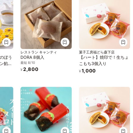
レストラン キャンティ
菓子工房福どら森下店
のぼう
DORA 8個入
【ハート】焼印で！生ちょ
最短 8/10
ン餡」
こもち3個入り
2,800
ナル紙
¥
1,000
¥