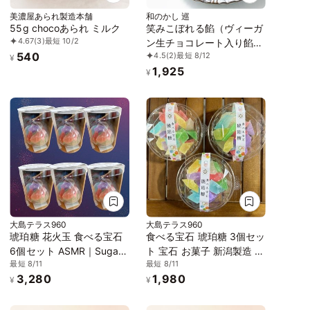
美濃屋あられ製造本舗
和のかし 巡
55g chocoあられ ミルク
笑みこぼれる餡（ヴィーガ
4.67
(3)
最短 10/2
ン生チョコレート入り餡子
540
4.5
(2)
最短 8/12
玉 4個入り）《ヴィーガン
¥
1,925
スイーツ》
¥
大島テラス960
大島テラス960
琥珀糖 花火玉 食べる宝石
食べる宝石 琥珀糖 3個セッ
6個セット ASMR｜Sugar
ト 宝石 お菓子 新潟製造 ル
最短 8/11
最短 8/11
Jewelry NIPPON HANABI
レクチェ いちご ブルーハ
3,280
1,980
｜ギフト 日本三大花火 フ
ワイ バナナ りんご 寒天ゼ
¥
¥
ルーツ味
リー 琥珀糖寒天 ASMR 食
べる宝石