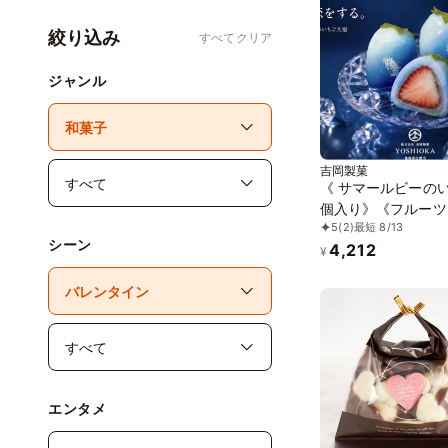
絞り込み
すべてクリア
ジャンル
吉岡製菓
《 サマールビーのい
個入り》《フルーツ
5
(2)
最短 8/13
ジュエリーボックス
シーン
4,212
ビーのいちご》 DAI
¥
ありがとう 大福 お
せ テレビで話題
エンタメ