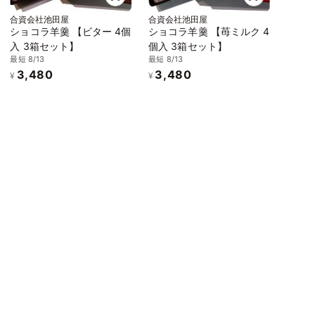
合資会社池田屋
合資会社池田屋
ショコラ羊羹 【ビター 4個
ショコラ羊羹 【苺ミルク 4
入 3箱セット】
個入 3箱セット】
最短 8/13
最短 8/13
3,480
3,480
¥
¥