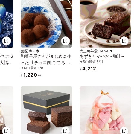
菓匠 寿々木
大三萬年堂 HANARE
ちご 6
和菓子屋さんがまじめに作
あずきとかかお ~珈琲~
5
(1)
最短 8/11
大福》
った 生チョコ餅 こころ １
4,212
5
(1)
最短 8/9
 《ル
０粒入
¥
1,220～
FUKU
¥
取り寄