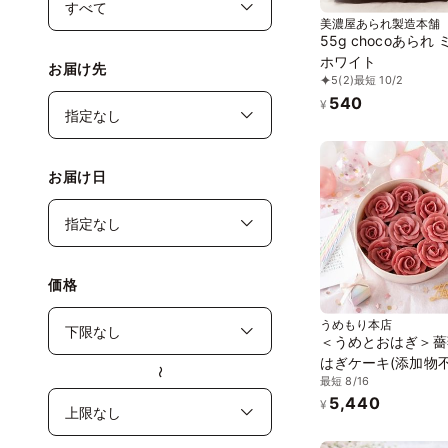
美濃屋あられ製造本舗
55g chocoあられ
ホワイト
お届け先
5
(2)
最短 10/2
540
¥
お届け日
価格
うめもり本店
＜うめとおはぎ＞薔
はぎケーキ(添加物
〜
最短 8/16
用・卵不使用)
5,440
¥