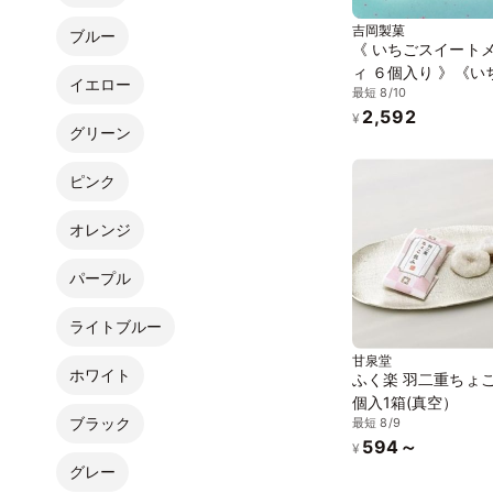
吉岡製菓
ブルー
《 いちごスイート
ィ ６個入り 》《い
イエロー
最短 8/10
ーキ》ジュエリーボ
2,592
DAIFUKU ありがと
¥
グリーン
お取り寄せ テレビ
ピンク
オレンジ
パープル
ライトブルー
甘泉堂
ホワイト
ふく楽 羽二重ちょこ
個入1箱(真空）
ブラック
最短 8/9
594～
¥
グレー