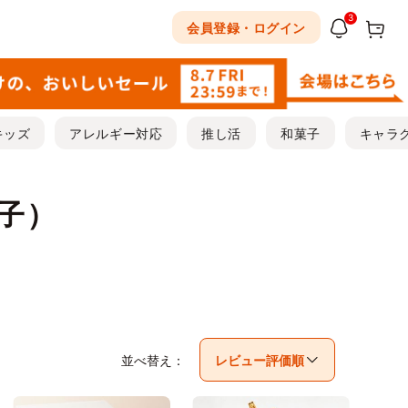
3
会員登録・ログイン
キッズ
アレルギー対応
推し活
和菓子
キャラ
菓子）
並べ替え：