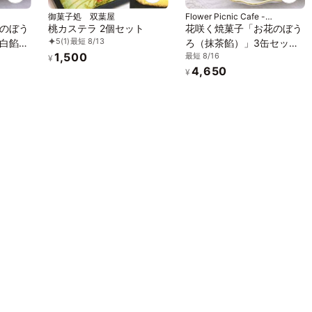
御菓子処 双葉屋
Flower Picnic Cafe -
Hakodate-
のぼう
桃カステラ 2個セット
花咲く焼菓子「お花のぼう
5
(1)
最短 8/13
白餡」
ろ（抹茶餡）」3缶セット
1,500
最短 8/16
ナル紙
｜オリジナル紙袋を3枚
¥
4,650
¥