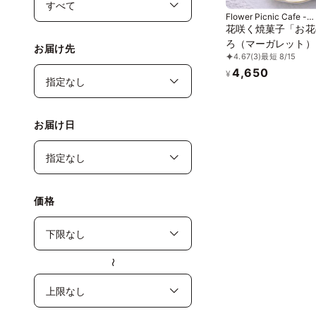
Flower Picnic Cafe -
Hakodate-
花咲く焼菓子「お花
ろ（マーガレット）
お届け先
4.67
(3)
最短 8/15
3缶セット｜オリジ
4,650
袋を3枚
¥
お届け日
価格
〜