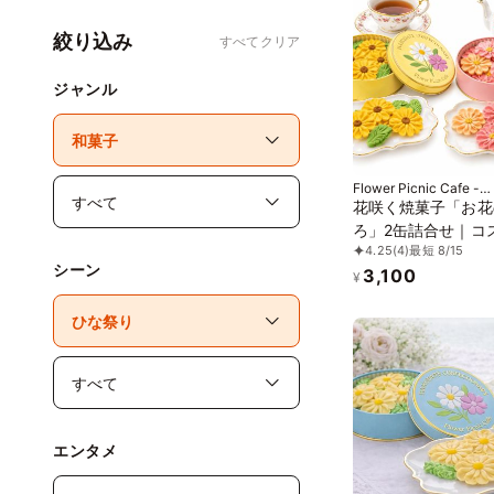
絞り込み
すべてクリア
ジャンル
Flower Picnic Cafe -
Hakodate-
花咲く焼菓子「お花
ろ」2缶詰合せ｜コ
4.25
(4)
最短 8/15
ス・ヒマワリ｜クリ
シーン
3,100
ス仕様｜
¥
エンタメ