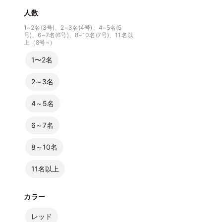
人数
1~2名(3号)、2~3名(4号)、4~5名(5
号)、6~7名(6号)、8~10名(7号)、11名以
上（8号~）
1〜2名
2～3名
4～5名
6～7名
8～10名
11名以上
カラー
レッド