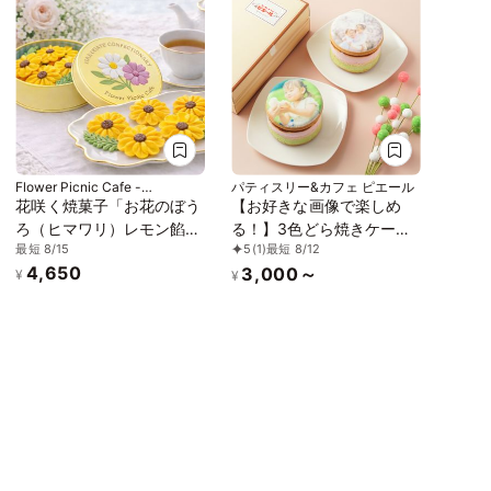
Flower Picnic Cafe -
パティスリー&カフェ ピエール
Hakodate-
花咲く焼菓子「お花のぼう
【お好きな画像で楽しめ
ろ（ヒマワリ）レモン餡」
る！】3色どら焼きケーキ
最短 8/15
5
(1)
最短 8/12
3缶セット｜オリジナル紙
2個入（プリントアイシン
4,650
3,000～
袋を3枚
グクッキー付）
¥
¥