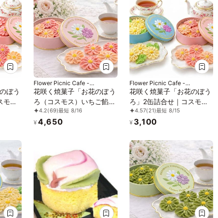
Flower Picnic Cafe -
Flower Picnic Cafe -
Hakodate-
Hakodate-
のぼう
花咲く焼菓子「お花のぼう
花咲く焼菓子「お花のぼう
スモ
ろ（コスモス）いちご餡白
ろ」2缶詰合せ｜コスモ
4.2
(69)
最短 8/16
4.57
(21)
最短 8/15
アケー
餡」3缶セット｜オリジナ
ス・マーガレット｜専用ク
4,650
3,100
ル紙袋を3枚
リアケース付き｜
¥
¥