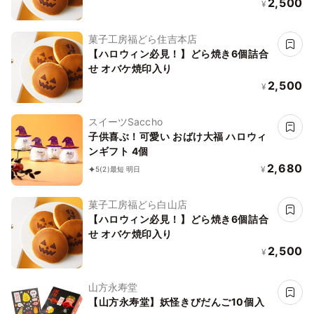
2,500
¥
菓子工房福どら住吉本店
【ハロウィン必見！】どら焼き6個詰合
せ オバケ焼印入り
2,500
¥
スイーツSaccho
子供喜ぶ！可愛い おばけ大福 ハロウィ
ンギフト 4個
2,680
¥
5
(2)
最短 明日
菓子工房福どら白山店
【ハロウィン必見！】どら焼き6個詰合
せ オバケ焼印入り
2,500
¥
山方永寿堂
【山方永寿堂】妖怪きびだんご10個入