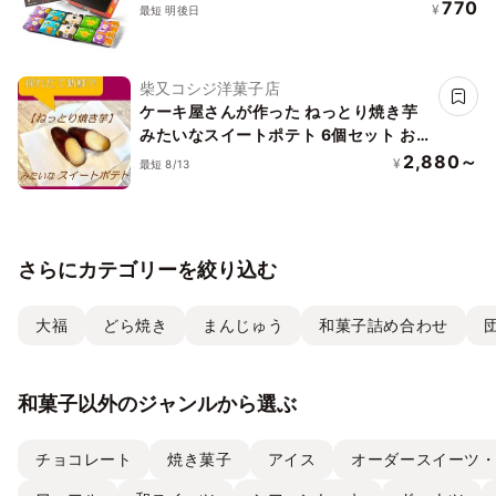
770
¥
最短 明後日
柴又コシジ洋菓子店
ケーキ屋さんが作った ねっとり焼き芋
みたいなスイートポテト 6個セット お
中元2026
2,880～
¥
最短 8/13
さらにカテゴリーを絞り込む
大福
どら焼き
まんじゅう
和菓子詰め合わせ
和菓子以外のジャンルから選ぶ
チョコレート
焼き菓子
アイス
オーダースイーツ