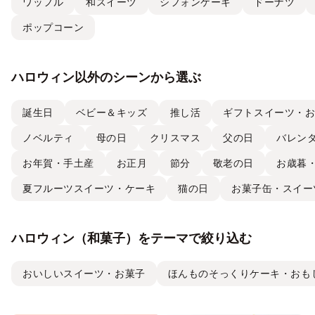
ワッフル
和スイーツ
シフォンケーキ
ドーナツ
ポップコーン
ハロウィン以外のシーンから選ぶ
誕生日
ベビー＆キッズ
推し活
ギフトスイーツ・
ノベルティ
母の日
クリスマス
父の日
バレン
お年賀・手土産
お正月
節分
敬老の日
お歳暮
夏フルーツスイーツ・ケーキ
猫の日
お菓子缶・スイー
ハロウィン（和菓子）をテーマで絞り込む
おいしいスイーツ・お菓子
ほんものそっくりケーキ・おも