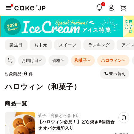
3
誕生日
お中元
スイーツ
ランキング
アイ
お届け日
価格
和菓子
ハロウィン
6
並べ替え
対象商品:
件
ハロウィン（和菓子）
商品一覧
菓子工房福どら森下店
【ハロウィン必見！】どら焼き6個詰合
せ オバケ焼印入り