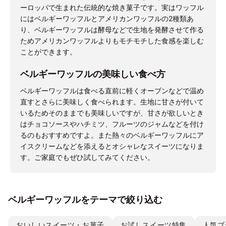
ーロッパで生まれた伝統的な焼き菓子です。実はワッフル
にはベルギーワッフルとアメリカンワッフルの2種類あ
り、ベルギーワッフルは酵母などで生地を発酵させて作る
ためアメリカンワッフルよりもモチモチした食感を楽しむ
ことができます。
ベルギーワッフルの美味しい食べ方
ベルギーワッフルは食べる直前に軽くオーブンなどで温め
直すとさらに美味しく食べられます。生地に甘さが付いて
いるためそのままでも美味しいですが、甘さが欲しいとき
はチョコソースやハチミツ、フルーツのジャムなどを付け
るのもおすすめですよ。また熱々のベルギーワッフルにア
イスクリームなどを添えるとオシャレなスイーツになりま
す。ご家庭でもぜひ試してみてください。
ベルギーワッフルをテーマで絞り込む
おいしいスイーツ・お菓子
お試しスイーツ特集
人気ブ