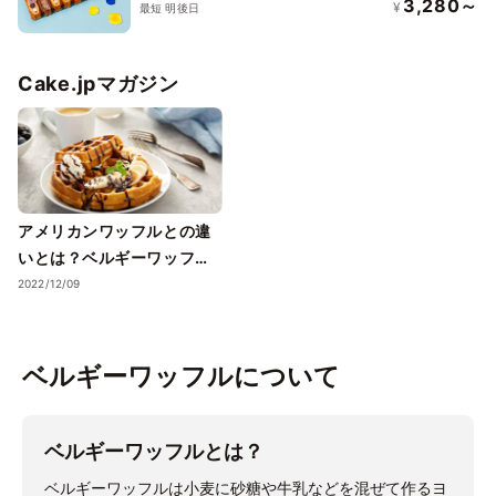
3,280～
¥
最短 明後日
Cake.jpマガジン
アメリカンワッフルとの違
いとは？ベルギーワッフル
のレシピを紹介！
2022/12/09
ベルギーワッフルについて
ベルギーワッフルとは？
ベルギーワッフルは小麦に砂糖や牛乳などを混ぜて作るヨ