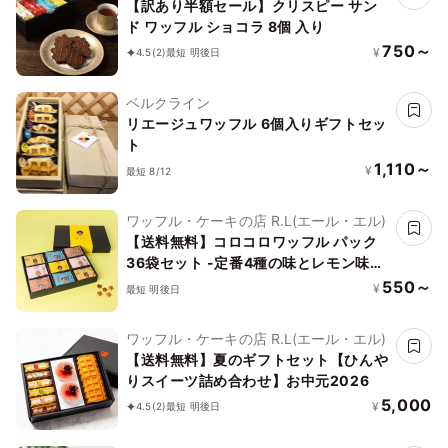
【訳あり半額セール】クリスピー サン
ド ワッフル ショコラ 8個 入り
750～
¥
4.5
(2)
最短 明後日
ベルクライン
リエージュワッフル 6個入りギフトセッ
ト
1,110～
¥
最短 8/12
ワッフル・ケーキの店 R.L(エール・エル)
【送料無料】コロコロワッフル パック
36袋セット -定番4種の味とレモン味の
詰め合わせ- お中元2026
550～
¥
最短 明後日
ワッフル・ケーキの店 R.L(エール・エル)
【送料無料】夏のギフトセット【ひんや
りスイーツ詰め合わせ】お中元2026
5,000
¥
4.5
(2)
最短 明後日