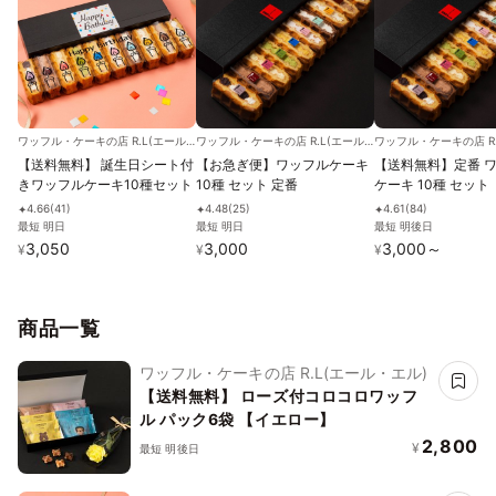
ワッフル・ケーキの店 R.L(エール・エル)
ワッフル・ケーキの店 R.L(エール・エル)
【送料無料】 誕生日シート付
【お急ぎ便】ワッフルケーキ
【送料無料】定番 
きワッフルケーキ10種セット
10種 セット 定番
ケーキ 10種 セット
4.66
(
41
)
4.48
(
25
)
4.61
(
84
)
✦
✦
✦
最短 明日
最短 明日
最短 明後日
3,050
3,000
3,000
～
¥
¥
¥
商品一覧
ワッフル・ケーキの店 R.L(エール・エル)
【送料無料】 ローズ付コロコロワッフ
ル パック6袋 【イエロー】
2,800
¥
最短 明後日