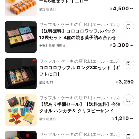
ーキ6種セット イエロー
4,500～
¥
最短 明後日
ワッフル・ケーキの店 R.L(エール・エル)
【送料無料】コロコロワッフルパック
12袋セット 4種の焼き菓子詰め合わせ
3,300～
¥
5
(2)
最短 明後日
ワッフル・ケーキの店 R.L(エール・エル)
コロコロワッフル ロング3本セット【ギ
フトに◎】
3,250
¥
最短 8/13
ワッフル・ケーキの店 R.L(エール・エル)
【訳あり半額セール】【送料無料】今治
タオル ハンカチ＆ クリスピーサンドワ
ッフル セット【イエロー】
1,210～
¥
最短 明後日
ワッフル・ケーキの店 R.L(エール・エル)