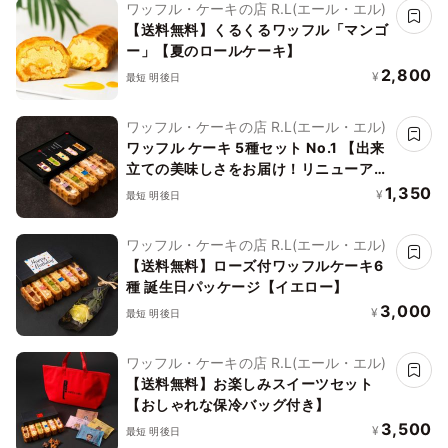
ワッフル・ケーキの店 R.L(エール・エル)
【送料無料】くるくるワッフル「マンゴ
ー」【夏のロールケーキ】
2,800
¥
最短 明後日
ワッフル・ケーキの店 R.L(エール・エル)
ワッフル ケーキ 5種セット No.1 【出来
立ての美味しさをお届け！リニューア
ル】
1,350
¥
最短 明後日
ワッフル・ケーキの店 R.L(エール・エル)
【送料無料】ローズ付ワッフルケーキ6
種 誕生日パッケージ【イエロー】
3,000
¥
最短 明後日
ワッフル・ケーキの店 R.L(エール・エル)
【送料無料】お楽しみスイーツセット
【おしゃれな保冷バッグ付き】
3,500
¥
最短 明後日