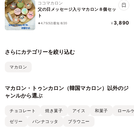
ココマカロン
父の日メッセージ入りマカロン８個セッ
ト
3,890
¥
4.75
(52)
最短 8/20
さらにカテゴリーを絞り込む
マカロン
マカロン・トゥンカロン（韓国マカロン）以外のジ
ャンルから選ぶ
チョコレート
焼き菓子
アイス
和菓子
ロール
ゼリー
パンナコッタ
ブラウニー