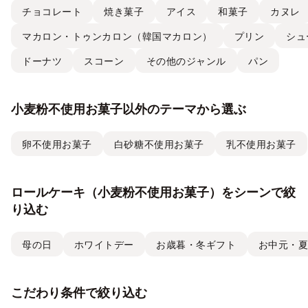
チョコレート
焼き菓子
アイス
和菓子
カヌレ
マカロン・トゥンカロン（韓国マカロン）
プリン
シュ
ドーナツ
スコーン
その他のジャンル
パン
小麦粉不使用お菓子以外のテーマから選ぶ
卵不使用お菓子
白砂糖不使用お菓子
乳不使用お菓子
ロールケーキ（小麦粉不使用お菓子）をシーンで絞
り込む
母の日
ホワイトデー
お歳暮・冬ギフト
お中元・
こだわり条件で絞り込む