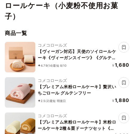
ロールケーキ（小麦粉不使用お菓
子）
商品一覧
コメコロールズ
【ヴィーガン対応】天使のソイロールケ
ーキ《ヴィーガンスイーツ》《グルテン
フリー》
1,680
¥
4.79
(14)
最短 8/10
コメコロールズ
【プレミアム米粉ロールケーキ】贅沢い
ちごロール グルテンフリー
1,880
¥
2.5
(2)
最短 明後日
コメコロールズ
【プレミアム米粉ロールケーキ】米粉ロ
ールケーキ2種＆栗ドーナツセット《グ