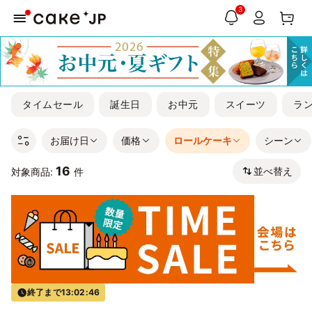
3
タイムセール
誕生日
お中元
スイーツ
ラ
お届け日
価格
ロールケーキ
シーン
16
並べ替え
対象商品:
件
終了まで
13:02:46