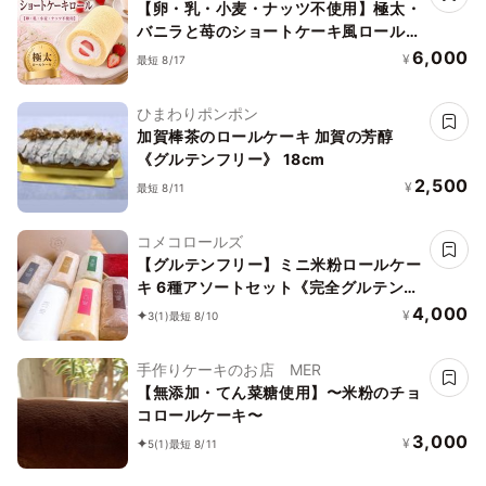
L'AURA(ローラ)
【卵・乳・小麦・ナッツ不使用】極太・
バニラと苺のショートケーキ風ロールケ
ーキ
6,000
¥
最短 8/17
ひまわりポンポン
加賀棒茶のロールケーキ 加賀の芳醇
《グルテンフリー》 18cm
2,500
¥
最短 8/11
コメコロールズ
【グルテンフリー】ミニ米粉ロールケー
キ 6種アソートセット《完全グルテンフ
リー》
4,000
¥
3
(1)
最短 8/10
手作りケーキのお店 MER
【無添加・てん菜糖使用】〜米粉のチョ
コロールケーキ〜
3,000
¥
5
(1)
最短 8/11