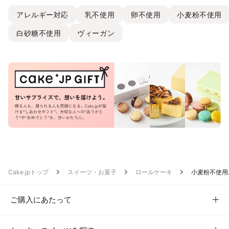
アレルギー対応
乳不使用
卵不使用
小麦粉不使用
白砂糖不使用
ヴィーガン
Cake.jpトップ
スイーツ・お菓子
ロールケーキ
小麦粉不使用
ご購入にあたって