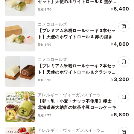
セット】天使のホワイトロール & 焦が
しキャラメルロール & 赤の煌きラズベ
6,400
¥
最短 8/10
リーロール & 嬉野新緑ロール グルテン
フリー
コメコロールズ
【プレミアム米粉ロールケーキ 3本セッ
ト】天使のホワイトロール & 赤の煌き
ラズベリーロール & 嬉野新緑ロール グ
4,800
¥
最短 8/10
ルテンフリー
コメコロールズ
【プレミアム米粉ロールケーキ 2本セッ
ト】天使のホワイトロール＆クラシック
ショコラロール《グルテンフリー》
3,200
¥
最短 8/10
アレルギー・ヴィーガンスイーツ
L'AURA(ローラ)
【卵・乳・小麦・ナッツ不使用】極太・
北海道産大納言の抹茶小豆ロールケーキ
6,800
¥
最短 8/17
アレルギー・ヴィーガンスイーツ