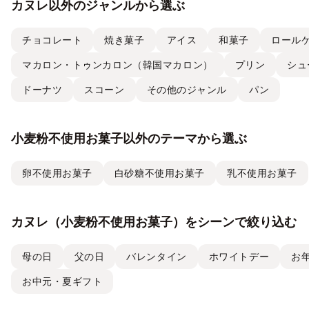
カヌレ以外のジャンルから選ぶ
チョコレート
焼き菓子
アイス
和菓子
ロール
マカロン・トゥンカロン（韓国マカロン）
プリン
シュ
ドーナツ
スコーン
その他のジャンル
パン
小麦粉不使用お菓子以外のテーマから選ぶ
卵不使用お菓子
白砂糖不使用お菓子
乳不使用お菓子
カヌレ（小麦粉不使用お菓子）をシーンで絞り込む
母の日
父の日
バレンタイン
ホワイトデー
お
お中元・夏ギフト