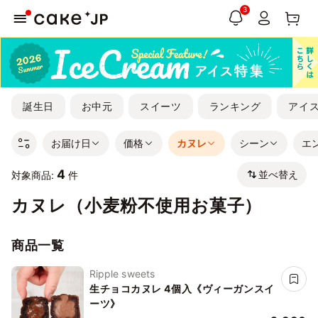
3
誕生日
お中元
スイーツ
ランキング
アイ
お届け日
価格
カヌレ
シーン
エ
4
並べ替え
対象商品:
件
カヌレ（小麦粉不使用お菓子）
商品一覧
Ripple sweets
生チョコカヌレ 4個入《ヴィーガンスイ
ーツ》