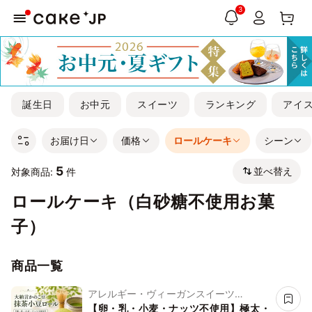
3
誕生日
お中元
スイーツ
ランキング
アイ
お届け日
価格
ロールケーキ
シーン
5
並べ替え
対象商品:
件
ロールケーキ（白砂糖不使用お菓
子）
商品一覧
アレルギー・ヴィーガンスイーツ
L'AURA(ローラ)
【卵・乳・小麦・ナッツ不使用】極太・