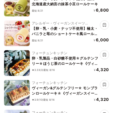
北海道産大納言の抹茶小豆ロールケーキ
6,800
¥
最短 8/21
アレルギー・ヴィーガンスイーツ
L'AURA(ローラ)
【卵・乳・小麦・ナッツ不使用】極太・
バニラと苺のショートケーキ風ロールケ
ーキ
6,000
¥
最短 8/21
フォーチュンキッチン
卵・乳製品・白砂糖不使用☆グルテンフ
リー☆ほうじ茶のロールケーキ《ヴィー
ガンスイーツ》
4,320
¥
3.33
(3)
最短 8/16
フォーチュンキッチン
ヴィーガン&グルテンフリー☆ モンブラ
ンロールケーキ☆《ヴィーガンスイー
ツ》
4,320
¥
3.9
(10)
最短 8/16
フォーチュンキッチン