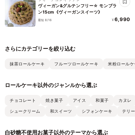
ヴィーガン&グルテンフリー☆ モンブラ
ン15cm《ヴィーガンスイーツ》
6,990
¥
最短 8/16
さらにカテゴリーを絞り込む
抹茶ロールケーキ
フルーツロールケーキ
米粉ロールケ
ロールケーキ以外のジャンルから選ぶ
チョコレート
焼き菓子
アイス
和菓子
カヌレ
シュークリーム
和スイーツ
シフォンケーキ
テリ
白砂糖不使用お菓子以外のテーマから選ぶ