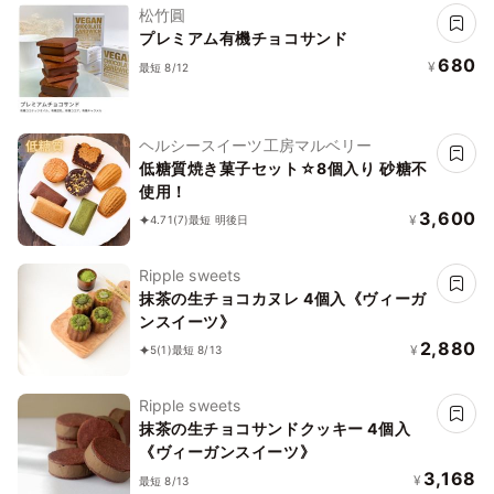
松竹圓
プレミアム有機チョコサンド
680
¥
最短 8/12
ヘルシースイーツ工房マルベリー
低糖質焼き菓子セット☆8個入り 砂糖不
使用！
3,600
¥
4.71
(7)
最短 明後日
Ripple sweets
抹茶の生チョコカヌレ 4個入《ヴィーガ
ンスイーツ》
2,880
¥
5
(1)
最短 8/13
Ripple sweets
抹茶の生チョコサンドクッキー 4個入
《ヴィーガンスイーツ》
3,168
¥
最短 8/13