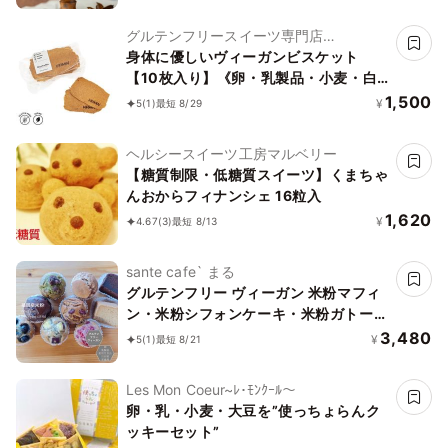
グルテンフリースイーツ専門店
NachuRa(ナチュラ)-南青山-
身体に優しいヴィーガンビスケット
【10枚入り】《卵・乳製品・小麦・白
砂糖不使用》《ヴィーガンスイーツ》
1,500
¥
5
(1)
最短 8/29
《グルテンフリー》《アレルギー配慮》
ヘルシースイーツ工房マルベリー
【糖質制限・低糖質スイーツ】くまちゃ
んおからフィナンシェ 16粒入
1,620
¥
4.67
(3)
最短 8/13
sante cafe` まる
グルテンフリー ヴィーガン 米粉マフィ
ン・米粉シフォンケーキ・米粉ガトーシ
ョコラセット(NEW07）《ヴィーガン
3,480
¥
5
(1)
最短 8/21
スイーツ》
Les Mon Coeur~ﾚ･ﾓﾝｸｰﾙ〜
卵・乳・小麦・大豆を”使っちょらんク
ッキーセット”