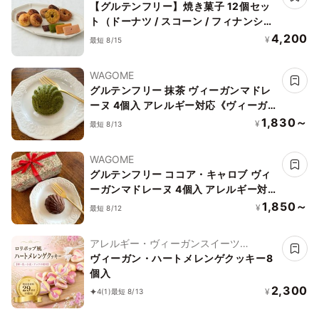
【グルテンフリー】焼き菓子 12個セッ
ト（ドーナツ / スコーン / フィナンシ
ェ）
4,200
¥
最短 8/15
WAGOME
グルテンフリー 抹茶 ヴィーガンマドレ
ーヌ 4個入 アレルギー対応《ヴィーガ
ンスイーツ》《グルテンフリー》
1,830～
¥
最短 8/13
WAGOME
グルテンフリー ココア・キャロブ ヴィ
ーガンマドレーヌ 4個入 アレルギー対
応《ヴィーガンスイーツ》《グルテンフ
1,850～
¥
最短 8/12
リー》
アレルギー・ヴィーガンスイーツ
L'AURA(ローラ)
ヴィーガン・ハートメレンゲクッキー8
個入
2,300
¥
4
(1)
最短 8/13