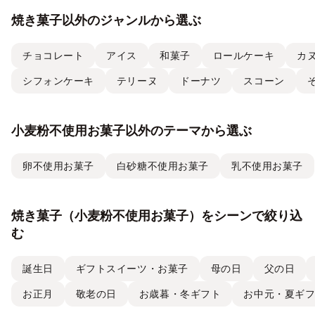
焼き菓子以外のジャンルから選ぶ
チョコレート
アイス
和菓子
ロールケーキ
カ
シフォンケーキ
テリーヌ
ドーナツ
スコーン
小麦粉不使用お菓子以外のテーマから選ぶ
卵不使用お菓子
白砂糖不使用お菓子
乳不使用お菓子
焼き菓子（小麦粉不使用お菓子）をシーンで絞り込
む
誕生日
ギフトスイーツ・お菓子
母の日
父の日
お正月
敬老の日
お歳暮・冬ギフト
お中元・夏ギ