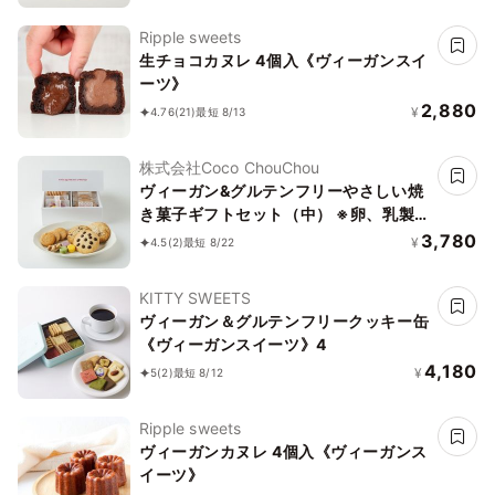
Ripple sweets
生チョコカヌレ 4個入《ヴィーガンスイ
ーツ》
2,880
¥
4.76
(21)
最短 8/13
株式会社Coco ChouChou
ヴィーガン&グルテンフリーやさしい焼
き菓子ギフトセット（中） ※卵、乳製
品、小麦粉、白砂糖不使用 《ヴィーガ
3,780
¥
4.5
(2)
最短 8/22
ンスイーツ》《グルテンフリー》
KITTY SWEETS
ヴィーガン＆グルテンフリークッキー缶
《ヴィーガンスイーツ》4
4,180
¥
5
(2)
最短 8/12
Ripple sweets
ヴィーガンカヌレ 4個入《ヴィーガンス
イーツ》