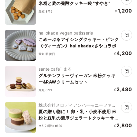
米粉と麹の発酵クッキー袋 ”すやき”
1,200
¥
最短 8/15
hal okada vegan patisserie
こめーぷるアイシングクッキー・ピンク
《ヴィーガン》hal okadaxさやコラボ
4,200
¥
最短 明後日
sante cafe` まる
グルテンフリーヴィーガン 米粉クッキ
ー&RAWクリームセット
2,480
¥
最短 8/21
株式会社メロディアンハーモニーファイ
ン
夏の贈り物に！ 卵・乳・小麦不使用 米
粉と豆乳の濃厚ジェラートクッキーサン
ド アイス 2026 お中元2026
2,800
¥
5
(2)
最短 8/20