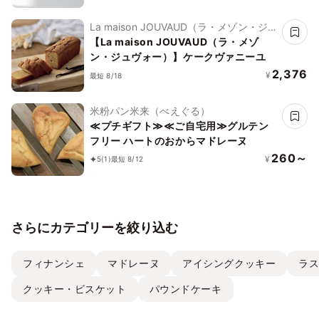
La maison JOUVAUD（ラ・メゾン・ジュ
ヴォー）
【La maison JOUVAUD（ラ・メゾ
ン・ジュヴォー）】ケークヴァニーユ
2,376
¥
最短 8/18
米粉パン米来（べえぐる）
≪プチギフト≫≪ご自宅用≫グルテン
フリー ハートのおからマドレーヌ
260～
¥
5
(1)
最短 8/12
さらにカテゴリーを絞り込む
フィナンシェ
マドレーヌ
アイシングクッキー
ラ
クッキー・ビスケット
パウンドケーキ