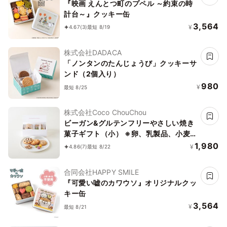
『映画 えんとつ町のプペル ～約束の時
計台～』クッキー缶
3,564
¥
4.67
(3)
最短 8/19
株式会社DADACA
「ノンタンのたんじょうび」クッキーサ
ンド（2個入り）
980
¥
最短 8/25
株式会社Coco ChouChou
ビーガン&グルテンフリーやさしい焼き
菓子ギフト（小） ※卵、乳製品、小麦
粉、白砂糖不使用 《ヴィーガンスイー
1,980
¥
4.86
(7)
最短 8/22
ツ》《グルテンフリー》
合同会社HAPPY SMILE
『可愛い嘘のカワウソ』オリジナルクッ
キー缶
3,564
¥
最短 8/21