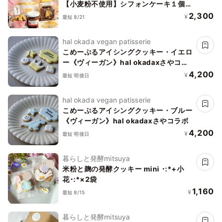
【小麦粉不使用】シフォンケーキ１個
ジャム ラスク 米粉クッキー
2,300
¥
最短 8/21
hal okada vegan patisserie
こめーぷるアイシングクッキー・イエロ
ー《ヴィーガン》hal okadaxさやコラ
ボ
4,200
¥
最短 明後日
hal okada vegan patisserie
こめーぷるアイシングクッキー・ブルー
《ヴィーガン》hal okadaxさやコラボ
4,200
¥
最短 明後日
暮らしと発酵mitsuya
米粉と麹の発酵クッキー mini ･:*+小
花･:*×2袋
1,160
¥
最短 8/15
暮らしと発酵mitsuya