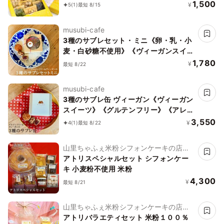
1,500
¥
5
(1)
最短 8/15
musubi-cafe
3種のサブレセット・ミニ《卵・乳・小
麦・白砂糖不使用》《ヴィーガンスイー
ツ》《グルテンフリー》《アレルギー配
1,780
¥
最短 8/22
慮》
musubi-cafe
3種のサブレ缶 ヴィーガン《ヴィーガン
スイーツ》《グルテンフリー》《アレル
ギー配慮》
3,550
¥
4
(1)
最短 8/22
山里ちゃふぇ米粉シフォンケーキの店
アトリ
アトリスペシャルセット シフォンケー
キ 小麦粉不使用 米粉
4,300
¥
最短 8/21
山里ちゃふぇ米粉シフォンケーキの店
アトリ
アトリバラエティセット 米粉１００％