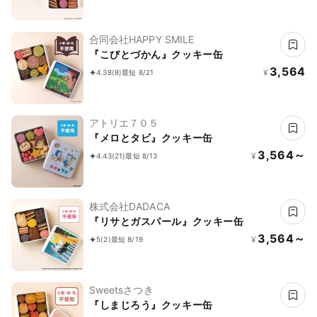
合同会社HAPPY SMILE
『こびとづかん』クッキー缶
3,564
¥
4.38
(8)
最短 8/21
アトリエ７０５
『メロとタビ』クッキー缶
3,564～
¥
4.43
(21)
最短 8/13
株式会社DADACA
『リサとガスパール』クッキー缶
3,564～
¥
5
(2)
最短 8/19
Sweetsさつき
『しまじろう』クッキー缶