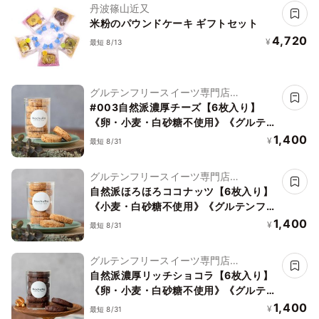
丹波篠山近又
米粉のパウンドケーキ ギフトセット
4,720
¥
最短 8/13
グルテンフリースイーツ専門店
NachuRa(ナチュラ)-南青山-
#003自然派濃厚チーズ【6枚入り】
《卵・小麦・白砂糖不使用》《グルテン
フリー》《アレルギー配慮》
1,400
¥
最短 8/31
グルテンフリースイーツ専門店
NachuRa(ナチュラ)-南青山-
自然派ほろほろココナッツ【6枚入り】
《小麦・白砂糖不使用》《グルテンフリ
ー》《アレルギー配慮》
1,400
¥
最短 8/31
グルテンフリースイーツ専門店
NachuRa(ナチュラ)-南青山-
自然派濃厚リッチショコラ【6枚入り】
《卵・小麦・白砂糖不使用》《グルテン
フリー》《アレルギー配慮》
1,400
¥
最短 8/31