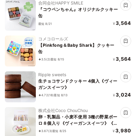
合同会社HAPPY SMILE
『コウペンちゃん』オリジナルクッキー
缶
3,564
¥
最短 8/21
コメコロールズ
【Pinkfong＆Baby Shark】クッキー
缶
3,564
¥
3.5
(2)
最短 8/15
Ripple sweets
生チョコサンドクッキー 4個入《ヴィー
ガンスイーツ》
3,024
¥
4.72
(18)
最短 8/13
株式会社Coco ChouChou
卵・乳製品・小麦不使用 3種の野菜ボー
ロ８個入り《ヴィーガンスイーツ》《グ
ルテンフリー》
3,980
¥
3.67
(3)
最短 8/25