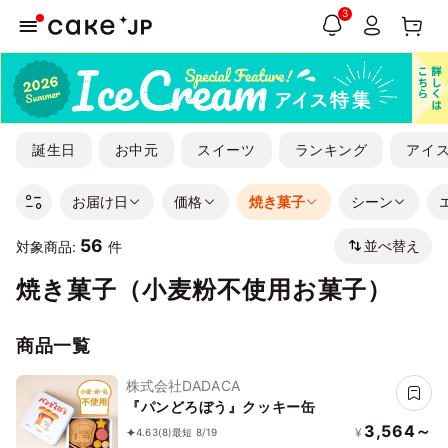
3
誕生日
お中元
スイーツ
ランキング
アイ
お届け日
価格
焼き菓子
シーン
56
並べ替え
対象商品:
件
焼き菓子（小麦粉不使用お菓子）
商品一覧
株式会社DADACA
『パンどろぼう』クッキー缶
3,564～
¥
4.63
(8)
最短 8/19