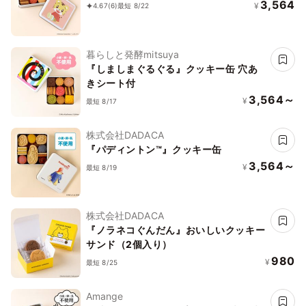
3,564
¥
4.67
(6)
最短 8/22
暮らしと発酵mitsuya
『しましまぐるぐる』クッキー缶 穴あ
きシート付
3,564～
¥
最短 8/17
株式会社DADACA
『パディントン™』クッキー缶
3,564～
¥
最短 8/19
株式会社DADACA
『ノラネコぐんだん』おいしいクッキー
サンド（2個入り）
980
¥
最短 8/25
Amange