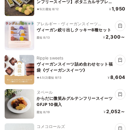
ンフリースイーツ】ボタニカルサブレ
京抹茶、黒糖バニラサブレ缶 2種アソー
1,950
¥
5
(2)
最短 8/12
ト 《ヴィーガンスイーツ》《無添加》
《アレルギー配慮》
アレルギー・ヴィーガンスイーツ
L'AURA(ローラ)
ヴィーガン絞り出しクッキー8種セット
2,300～
¥
最短 8/13
Ripple sweets
ヴィーガンスイーツ詰め合わせセット福
袋《ヴィーガンスイーツ》
8,604
¥
4.5
(2)
最短 8/13
ヌベール
からだに微笑みグルテンフリースイーツ
GFJP 10個入
2,052～
¥
最短 8/19
コメコロールズ