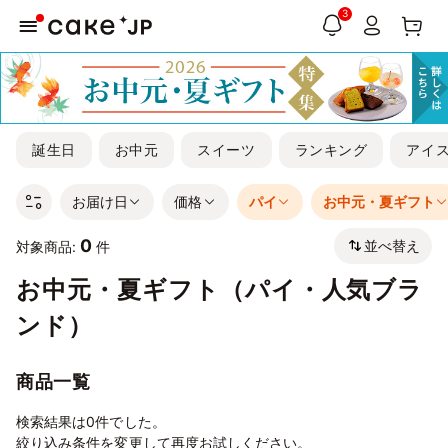
3
誕生日
お中元
スイーツ
ランキング
アイ
お届け日
価格
パイ
お中元・夏ギフト
0
並べ替え
対象商品:
件
お中元・夏ギフト（パイ・人気ブラ
ンド）
商品一覧
検索結果は0件でした。
絞り込み条件を変更して再度お試しください。