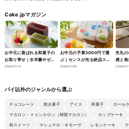
Cake.jpマガジン
お中元に喜ばれる和菓子の
お中元の予算3000円で選
失礼の
お取り寄せ｜水羊羹やゼリ
ぶ｜センスが光る絶品スイ
感と格
ーで涼を届ける夏ギフト
ーツギフトと失敗しない選
ツギフ
2026/07/14
2026/07/08
2026/07/
び方
パイ以外のジャンルから選ぶ
チョコレート
焼き菓子
アイス
和菓子
ロール
マカロン・トゥンカロン（韓国マカロン）
カップケーキ
和スイーツ
マシュマロ・ギモーヴ
レモンケーキ