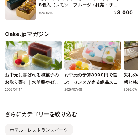
8個入（レモン・フルーツ・抹茶・チェ
リー＆ポピーシード）
3,000
¥
最短 8/14
Cake.jpマガジン
お中元に喜ばれる和菓子の
お中元の予算3000円で選
失礼の
お取り寄せ｜水羊羹やゼリ
ぶ｜センスが光る絶品スイ
感と格
ーで涼を届ける夏ギフト
ーツギフトと失敗しない選
ツギフ
2026/07/14
2026/07/08
2026/07/
び方
さらにカテゴリーを絞り込む
ホテル・レストランスイーツ