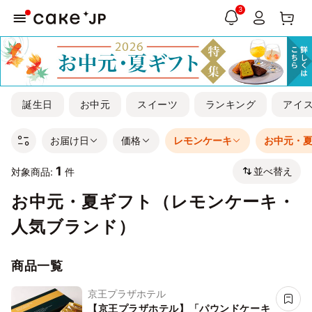
3
誕生日
お中元
スイーツ
ランキング
アイ
お届け日
価格
レモンケーキ
お中元・
1
並べ替え
対象商品:
件
お中元・夏ギフト（レモンケーキ・
人気ブランド）
商品一覧
京王プラザホテル
【京王プラザホテル】「パウンドケーキ