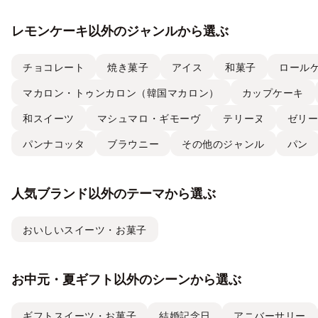
レモンケーキ以外のジャンルから選ぶ
チョコレート
焼き菓子
アイス
和菓子
ロール
マカロン・トゥンカロン（韓国マカロン）
カップケーキ
和スイーツ
マシュマロ・ギモーヴ
テリーヌ
ゼリ
パンナコッタ
ブラウニー
その他のジャンル
パン
人気ブランド以外のテーマから選ぶ
おいしいスイーツ・お菓子
お中元・夏ギフト以外のシーンから選ぶ
ギフトスイーツ・お菓子
結婚記念日
アニバーサリー