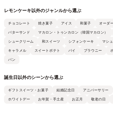
レモンケーキ以外のジャンルから選ぶ
チョコレート
焼き菓子
アイス
和菓子
オーダ
バターサンド
マカロン・トゥンカロン（韓国マカロン）
シュークリーム
和スイーツ
シフォンケーキ
マシ
キャラメル
スイートポテト
パイ
ブラウニー
パン
誕生日以外のシーンから選ぶ
ギフトスイーツ・お菓子
結婚記念日
アニバーサリー
ホワイトデー
お年賀・手土産
お正月
敬老の日