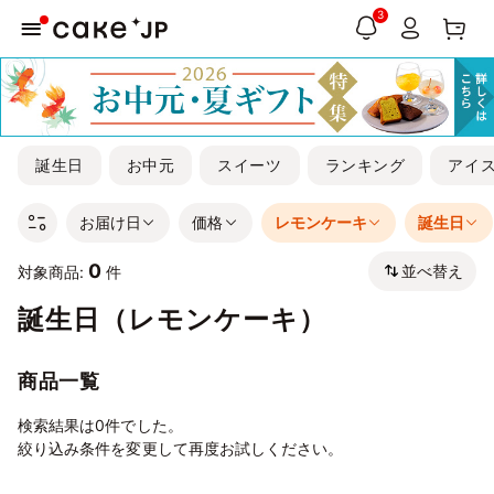
3
誕生日
お中元
スイーツ
ランキング
アイ
お届け日
価格
レモンケーキ
誕生日
0
並べ替え
対象商品:
件
誕生日（レモンケーキ）
商品一覧
検索結果は0件でした。
絞り込み条件を変更して再度お試しください。