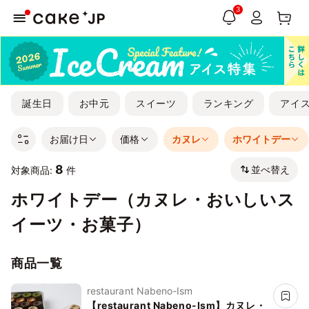
3
誕生日
お中元
スイーツ
ランキング
アイ
お届け日
価格
カヌレ
ホワイトデー
8
並べ替え
対象商品:
件
ホワイトデー（カヌレ・おいしいス
イーツ・お菓子）
商品一覧
restaurant Nabeno-Ism
【restaurant Nabeno-Ism】カヌレ・