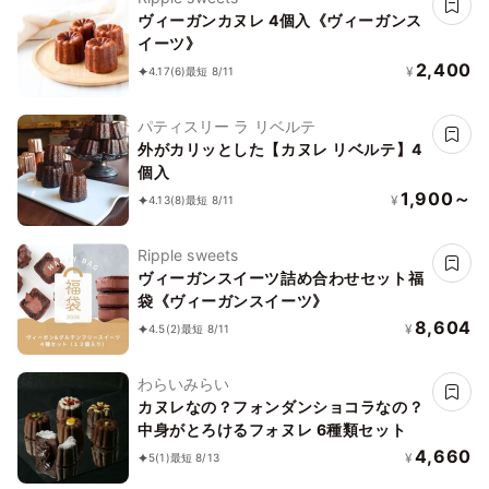
ヴィーガンカヌレ 4個入《ヴィーガンス
イーツ》
2,400
¥
4.17
(6)
最短 8/11
パティスリー ラ リベルテ
外がカリッとした【カヌレ リベルテ】4
個入
1,900～
¥
4.13
(8)
最短 8/11
Ripple sweets
ヴィーガンスイーツ詰め合わせセット福
袋《ヴィーガンスイーツ》
8,604
¥
4.5
(2)
最短 8/11
わらいみらい
カヌレなの？フォンダンショコラなの？
中身がとろけるフォヌレ 6種類セット
4,660
¥
5
(1)
最短 8/13