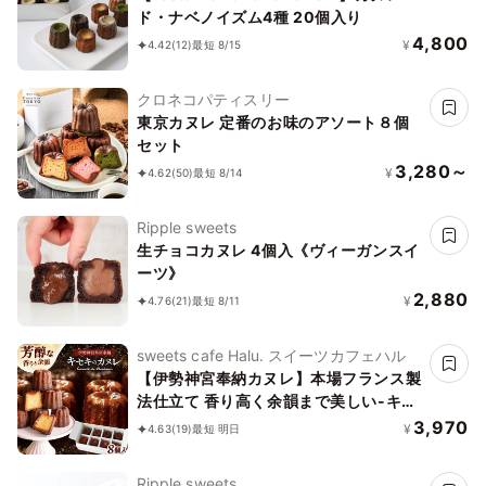
ド・ナベノイズム4種 20個入り
4,800
¥
4.42
(12)
最短 8/15
クロネコパティスリー
東京カヌレ 定番のお味のアソート８個
セット
3,280～
¥
4.62
(50)
最短 8/14
Ripple sweets
生チョコカヌレ 4個入《ヴィーガンスイ
ーツ》
2,880
¥
4.76
(21)
最短 8/11
sweets cafe Halu. スイーツカフェハル
【伊勢神宮奉納カヌレ】本場フランス製
法仕立て 香り高く余韻まで美しい-キセ
キのカヌレ お中元2026
3,970
¥
4.63
(19)
最短 明日
Ripple sweets