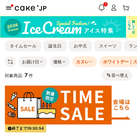
3
タイムセール
誕生日
お中元
スイーツ
ラ
お届け日
価格
カヌレ
ホワイトデー｜
7
並べ替え
対象商品:
件
終了まで
19:30:54