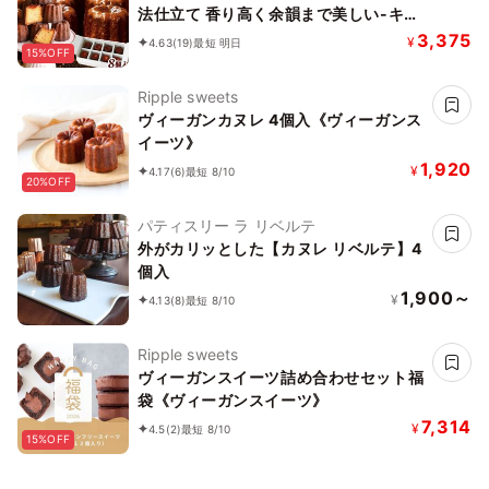
法仕立て 香り高く余韻まで美しい-キセ
キのカヌレ お中元2026
3,375
¥
4.63
(19)
最短 明日
15%OFF
Ripple sweets
ヴィーガンカヌレ 4個入《ヴィーガンス
イーツ》
1,920
¥
4.17
(6)
最短 8/10
20%OFF
パティスリー ラ リベルテ
外がカリッとした【カヌレ リベルテ】4
個入
1,900～
¥
4.13
(8)
最短 8/10
Ripple sweets
ヴィーガンスイーツ詰め合わせセット福
袋《ヴィーガンスイーツ》
7,314
¥
4.5
(2)
最短 8/10
15%OFF