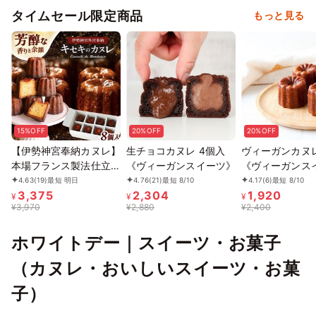
タイムセール限定商品
もっと見る
15%OFF
20%OFF
20%OFF
【伊勢神宮奉納カヌレ】
生チョコカヌレ 4個入
ヴィーガンカヌレ
本場フランス製法仕立て
《ヴィーガンスイーツ》
《ヴィーガンス
香り高く余韻まで美し
4.63
(19)
最短 明日
4.76
(21)
最短 8/10
4.17
(6)
最短 8/10
3,375
2,304
1,920
い-キセキのカヌレ お中
¥
¥
¥
¥
3,970
¥
2,880
¥
2,400
元2026
ホワイトデー｜スイーツ・お菓子
（カヌレ・おいしいスイーツ・お菓
子）