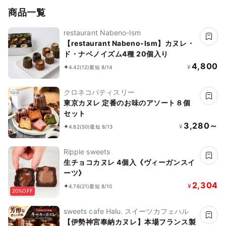
商品一覧
restaurant Nabeno-Ism
【restaurant Nabeno-Ism】カヌレ・
ド・ナベノイズム4種 20個入り
4,800
¥
4.42
(12)
最短 8/14
クロネコパティスリー
東京カヌレ 定番のお味のアソート８個
セット
3,280～
¥
4.62
(50)
最短 8/13
Ripple sweets
生チョコカヌレ 4個入《ヴィーガンスイ
ーツ》
2,304
¥
4.76
(21)
最短 8/10
20%OFF
sweets cafe Halu. スイーツカフェハル
【伊勢神宮奉納カヌレ】本場フランス製