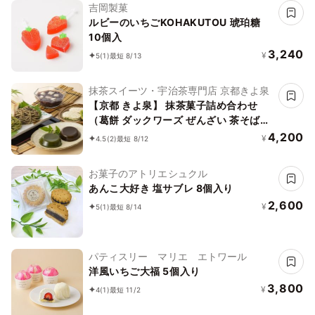
吉岡製菓
ルビーのいちごKOHAKUTOU 琥珀糖
10個入
3,240
¥
5
(1)
最短 8/13
抹茶スイーツ・宇治茶専門店 京都きよ泉
【京都 きよ泉】 抹茶菓子詰め合わせ
（葛餅 ダックワーズ ぜんざい 茶そば）
スイーツ 食べ物 風呂敷包み 送料無料 お
4,200
¥
4.5
(2)
最短 8/12
中元2026
お菓子のアトリエシュクル
あんこ大好き 塩サブレ 8個入り
2,600
¥
5
(1)
最短 8/14
パティスリー マリエ エトワール
洋風いちご大福 5個入り
3,800
¥
4
(1)
最短 11/2