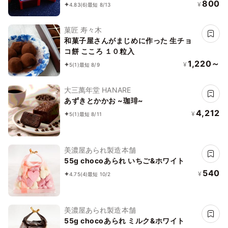
800
¥
4.83
(6)
最短 8/13
菓匠 寿々木
和菓子屋さんがまじめに作った 生チョ
コ餅 こころ １０粒入
1,220～
¥
5
(1)
最短 8/9
大三萬年堂 HANARE
あずきとかかお ~珈琲~
4,212
¥
5
(1)
最短 8/11
美濃屋あられ製造本舗
55g chocoあられ いちご&ホワイト
540
¥
4.75
(4)
最短 10/2
美濃屋あられ製造本舗
55g chocoあられ ミルク&ホワイト