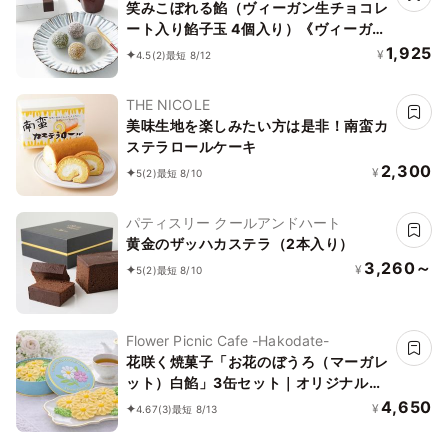
笑みこぼれる餡（ヴィーガン生チョコレ
ート入り餡子玉 4個入り）《ヴィーガン
スイーツ》
1,925
¥
4.5
(2)
最短 8/12
THE NICOLE
美味生地を楽しみたい方は是非！南蛮カ
ステラロールケーキ
2,300
¥
5
(2)
最短 8/10
パティスリー クールアンドハート
黄金のザッハカステラ（2本入り）
3,260～
¥
5
(2)
最短 8/10
Flower Picnic Cafe -Hakodate-
花咲く焼菓子「お花のぼうろ（マーガレ
ット）白餡」3缶セット｜オリジナル紙
袋を3枚
4,650
¥
4.67
(3)
最短 8/13