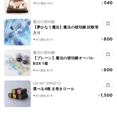
540
¥
5
(2)
最短 10/2
魔法の琥珀糖
【夢かなう魔法】魔法の琥珀糖 試験管
入り
800
¥
5
(1)
最短 8/13
魔法の琥珀糖
【プレーン】魔法の琥珀糖オーバル
BOX 1個
900
¥
5
(1)
最短 8/13
OH MY SWEETS
選べる4種 太巻きロール
1,500
¥
4
(1)
最短 8/18