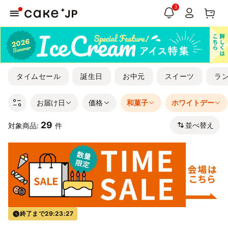
3
タイムセール
誕生日
お中元
スイーツ
ラ
お届け日
価格
和菓子
ホワイトデー
29
並べ替え
対象商品:
件
終了まで
29:23:26