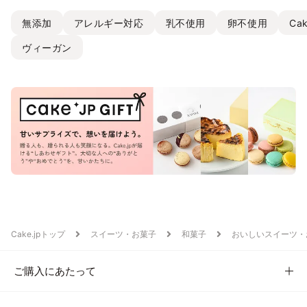
無添加
アレルギー対応
乳不使用
卵不使用
Ca
ヴィーガン
Cake.jpトップ
スイーツ・お菓子
和菓子
おいしいスイーツ・
ご購入にあたって