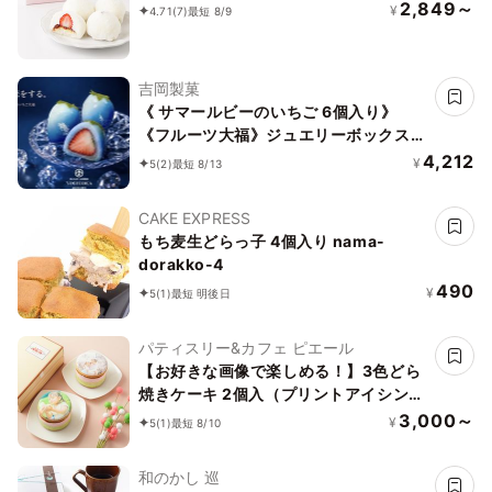
2,849～
¥
4.71
(7)
最短 8/9
吉岡製菓
《 サマールビーのいちご 6個入り》
《フルーツ大福》ジュエリーボックス
《ルビーのいちご》 DAIFUKU ありがと
4,212
¥
5
(2)
最短 8/13
う 大福 お取り寄せ テレビで話題
CAKE EXPRESS
もち麦生どらっ子 4個入り nama-
dorakko-4
490
¥
5
(1)
最短 明後日
パティスリー&カフェ ピエール
【お好きな画像で楽しめる！】3色どら
焼きケーキ 2個入（プリントアイシング
クッキー付）
3,000～
¥
5
(1)
最短 8/10
和のかし 巡