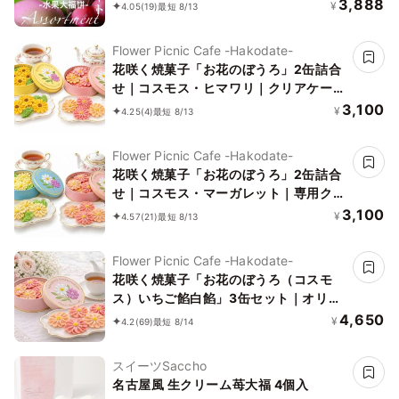
3,888
¥
4.05
(19)
最短 8/13
Flower Picnic Cafe -Hakodate-
花咲く焼菓子「お花のぼうろ」2缶詰合
せ｜コスモス・ヒマワリ｜クリアケース
仕様｜
3,100
¥
4.25
(4)
最短 8/13
Flower Picnic Cafe -Hakodate-
花咲く焼菓子「お花のぼうろ」2缶詰合
せ｜コスモス・マーガレット｜専用クリ
アケース付き｜
3,100
¥
4.57
(21)
最短 8/13
Flower Picnic Cafe -Hakodate-
花咲く焼菓子「お花のぼうろ（コスモ
ス）いちご餡白餡」3缶セット｜オリジ
ナル紙袋を3枚
4,650
¥
4.2
(69)
最短 8/14
スイーツSaccho
名古屋風 生クリーム苺大福 4個入