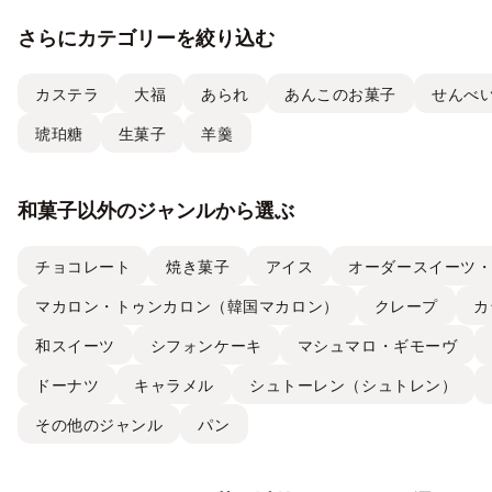
さらにカテゴリーを絞り込む
カステラ
大福
あられ
あんこのお菓子
せんべ
琥珀糖
生菓子
羊羹
和菓子以外のジャンルから選ぶ
チョコレート
焼き菓子
アイス
オーダースイーツ
マカロン・トゥンカロン（韓国マカロン）
クレープ
カ
和スイーツ
シフォンケーキ
マシュマロ・ギモーヴ
ドーナツ
キャラメル
シュトーレン（シュトレン）
その他のジャンル
パン