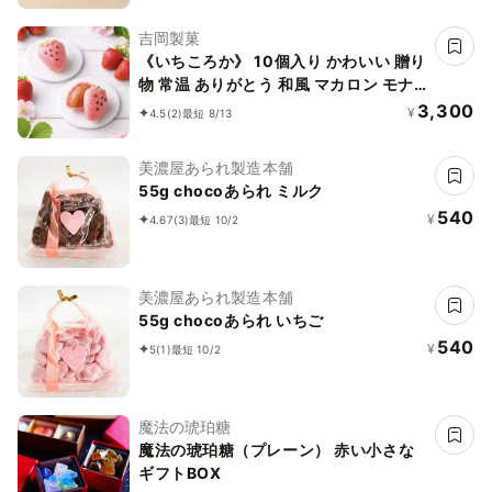
吉岡製菓
《いちころか》 10個入り かわいい 贈り
物 常温 ありがとう 和風 マカロン モナ
カ 最中
3,300
¥
4.5
(2)
最短 8/13
美濃屋あられ製造本舗
55g chocoあられ ミルク
540
¥
4.67
(3)
最短 10/2
美濃屋あられ製造本舗
55g chocoあられ いちご
540
¥
5
(1)
最短 10/2
魔法の琥珀糖
魔法の琥珀糖（プレーン） 赤い小さな
ギフトBOX