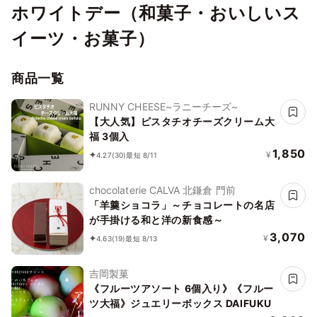
ホワイトデー（和菓子・おいしいス
イーツ・お菓子）
商品一覧
RUNNY CHEESE~ラニーチーズ~
【大人気】ピスタチオチーズクリーム大
福 3個入
1,850
¥
4.27
(30)
最短 8/11
chocolaterie CALVA 北鎌倉 門前
「羊羹ショコラ」～チョコレートの名店
が手掛ける和と洋の新食感～
3,070
¥
4.63
(19)
最短 8/13
吉岡製菓
《フルーツアソート 6個入り》《フルー
ツ大福》ジュエリーボックス DAIFUKU