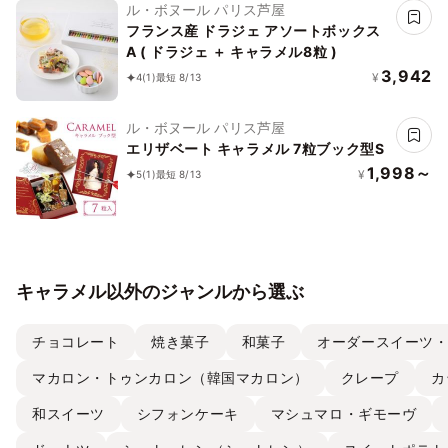
ル・ボヌール パリス芦屋
フランス産 ドラジェ アソートボックス
A ( ドラジェ ＋ キャラメル8粒 )
3,942
¥
4
(1)
最短 8/13
ル・ボヌール パリス芦屋
エリザベート キャラメル 7粒ブック型S
1,998～
¥
5
(1)
最短 8/13
キャラメル以外のジャンルから選ぶ
チョコレート
焼き菓子
和菓子
オーダースイーツ
マカロン・トゥンカロン（韓国マカロン）
クレープ
カ
和スイーツ
シフォンケーキ
マシュマロ・ギモーヴ