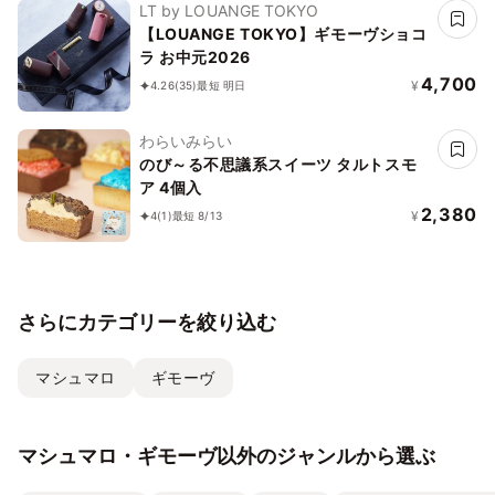
LT by LOUANGE TOKYO
【LOUANGE TOKYO】ギモーヴショコ
ラ お中元2026
4,700
¥
4.26
(35)
最短 明日
わらいみらい
のび～る不思議系スイーツ タルトスモ
ア 4個入
2,380
¥
4
(1)
最短 8/13
さらにカテゴリーを絞り込む
マシュマロ
ギモーヴ
マシュマロ・ギモーヴ以外のジャンルから選ぶ