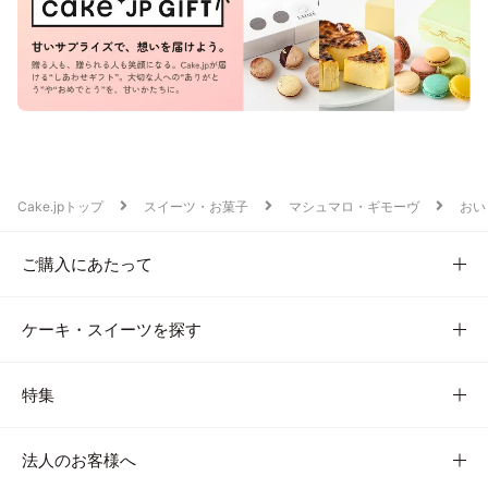
Cake.jpトップ
スイーツ・お菓子
マシュマロ・ギモーヴ
おい
ご購入にあたって
ケーキ・スイーツを探す
特集
法人のお客様へ